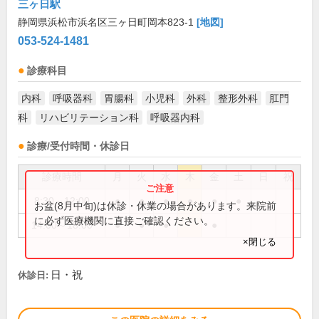
三ヶ日駅
静岡県浜松市浜名区三ヶ日町岡本823-1
[地図]
053-524-1481
診療科目
内科
呼吸器科
胃腸科
小児科
外科
整形外科
肛門
科
リハビリテーション科
呼吸器内科
診療/受付時間・休診日
診療時間
月
火
水
木
金
土
日
祝
8:30～12:00
●
●
●
●
●
●
お盆(8月中旬)は休診・休業の場合があります。来院前
に必ず医療機関に直接ご確認ください。
14:00～18:00
●
●
●
●
×閉じる
日・祝
休診日: