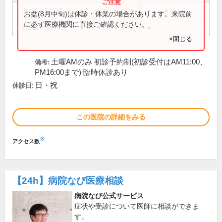
9:00～11:30
●
●
●
●
●
●
お盆(8月中旬)は休診・休業の場合があります。来院前
に必ず医療機関に直接ご確認ください。
13:30～16:30
●
●
●
●
●
×閉じる
土曜AMのみ 初診予約制(初診受付はAM11:00、
備考:
PM16:00まで) 臨時休診あり
日・祝
休診日:
この医院の詳細をみる
※
アクセス数
【24h】
病院なび医療相談
病院なび公式サービス
症状や受診について医師に相談ができま
す。