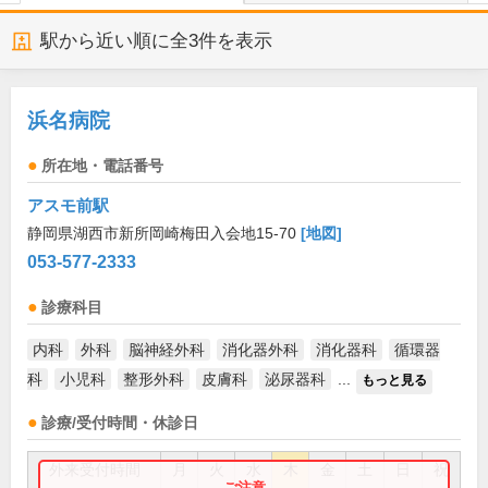
駅から近い順に全
3
件を表示
浜名病院
所在地・電話番号
アスモ前駅
静岡県湖西市新所岡崎梅田入会地15-70
[地図]
053-577-2333
診療科目
内科
外科
脳神経外科
消化器外科
消化器科
循環器
科
小児科
整形外科
皮膚科
泌尿器科
...
もっと見る
診療/受付時間・休診日
外来受付時間
月
火
水
木
金
土
日
祝