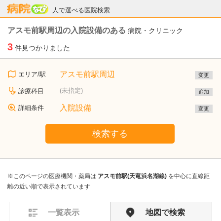
病院なび
人で選べる医院検索
アスモ前駅周辺の入院設備のある
病院・クリニック
3
件見つかりました
アスモ前駅周辺
エリア/駅
変更
(未指定)
診療科目
追加
入院設備
詳細条件
変更
検索する
※このページの医療機関・薬局は
アスモ前駅(天竜浜名湖線)
を中心に直線距
離の近い順で表示されています
一覧表示
地図で検索