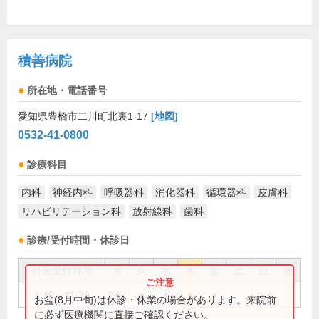
積善病院
所在地・電話番号
愛知県豊橋市二川町北裏1-17
[地図]
0532-41-0800
診療科目
内科
神経内科
呼吸器科
消化器科
循環器科
皮膚科
リハビリテーション科
放射線科
歯科
診療/受付時間・休診日
外来受付時間
月
火
水
木
金
土
日
祝
8:40～11:30
●
●
●
●
●
お盆(8月中旬)は休診・休業の場合があります。来院前
に必ず医療機関に直接ご確認ください。