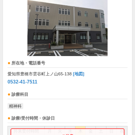
所在地・電話番号
愛知県豊橋市雲谷町上ノ山65-138
[地図]
0532-41-7511
診療科目
精神科
診療/受付時間・休診日
外来受付時間
月
火
水
木
金
土
日
祝