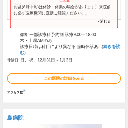
8:00～12:00
●
●
●
●
●
●
お盆(8月中旬)は休診・休業の場合があります。来院前
に必ず医療機関に直接ご確認ください。
13:30～17:30
●
●
●
●
×閉じる
一部診療科予約制 診療9:00～18:00
備考:
木・土曜AMのみ
診療日時は科目により異なる 臨時休診あ...(
続きを読
む
)
日、祝、12月31日～1月3日
休診日:
この医院の詳細をみる
※
アクセス数
島病院