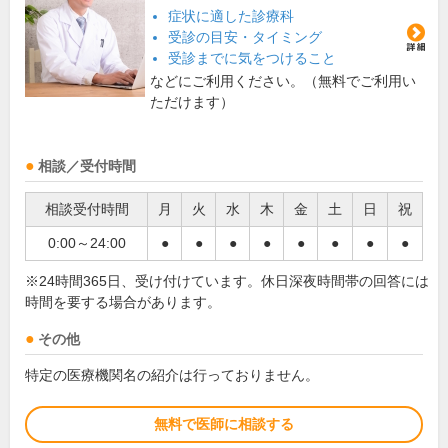
症状に適した診療科
受診の目安・タイミング
受診までに気をつけること
などにご利用ください。（無料でご利用い
ただけます）
相談／受付時間
相談受付時間
月
火
水
木
金
土
日
祝
0:00～24:00
●
●
●
●
●
●
●
●
※24時間365日、受け付けています。休日深夜時間帯の回答には
時間を要する場合があります。
その他
特定の医療機関名の紹介は行っておりません。
無料で医師に相談する