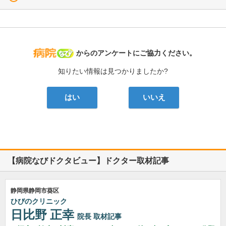
病院なび
からのアンケートにご協力ください。
知りたい情報は見つかりましたか?
はい
いいえ
【病院なびドクタビュー】ドクター取材記事
静岡県静岡市葵区
ひびのクリニック
日比野 正幸
院長
取材記事