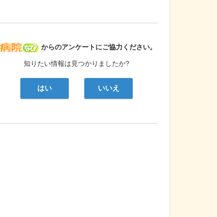
病院なび
からのアンケートにご協力ください。
知りたい情報は見つかりましたか?
はい
いいえ