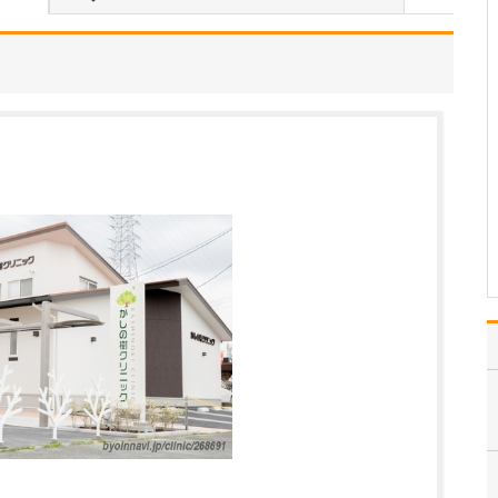
れているそうですね。
はい。足のトラブルは、
靴が原因となっているこ
とが少なくありません。
扁平足や甲高のハイアー
チ、外反母趾などの場
合、足に合わない靴を履
き続けると靴擦れから傷
や巻き爪になったりしま
す。また、足の血行の悪
い下…
>>記事全文を読む