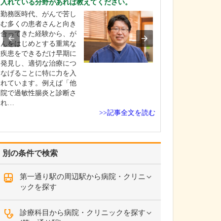
入れている分野があれば教えてください。
ください。
勤務医時代、がんで苦し
これまで耳を専
む多くの患者さんと向き
を積んできたこ
合ってきた経験から、が
り、難聴や突発
んをはじめとする重篤な
中耳炎をはじめ
疾患をできるだけ早期に
やめまいなどの
発見し、適切な治療につ
療には特に力を
なげることに特に力を入
ます。難聴は原
れています。例えば「他
て治療法が異な
院で過敏性腸炎と診断さ
まずは詳しい検
れ…
こに…
>>記事全文を読む
別の条件で検索
第一通り駅の周辺駅から病院・クリニ
ックを探す
診療科目から病院・クリニックを探す