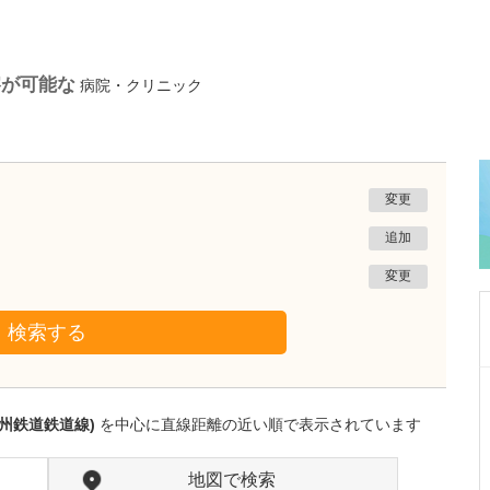
察が可能な
病院・クリニック
変更
追加
変更
検索する
静岡県富士市
富士 足・心臓血管クリニック
州鉄道鉄道線)
を中心に直線距離の近い順で表示されています
花田 明香
院長
取材記事
足の治りにくい傷とフットトラブルにも注力さ
地図で検索