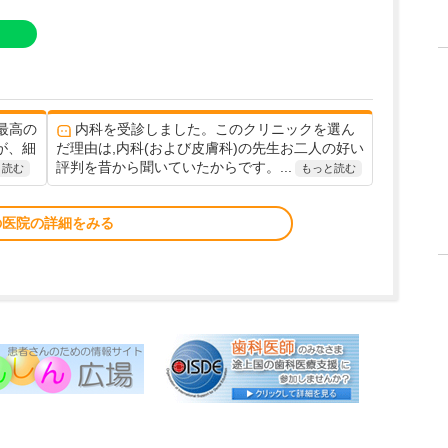
最高の
内科を受診しました。このクリニックを選ん
が、細
だ理由は,内科(および皮膚科)の先生お二人の好い
評判を昔から聞いていたからです。...
と読む
もっと読む
の医院の詳細をみる