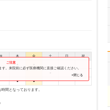
水
木
金
土
日
祝
●
●
ります。来院前に必ず医療機関に直接ご確認ください。
●
×閉じる
●
●
お時間となっております。
)