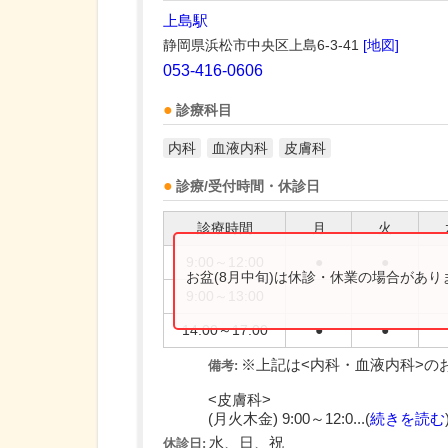
上島駅
静岡県浜松市中央区上島6-3-41
[地図]
053-416-0606
診療科目
内科
血液内科
皮膚科
診療/受付時間・休診日
診療時間
月
火
9:00～12:00
●
●
お盆(8月中旬)は休診・休業の場合があ
9:00～13:00
14:00～17:00
●
●
※上記は<内科・血液内科>の
備考:
<皮膚科>
(月火木金) 9:00～12:0...(
続きを読む
水、日、祝
休診日: