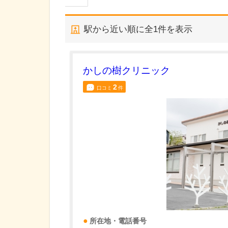
駅から近い順に全
1
件を表示
かしの樹クリニック
2
口コミ
件
所在地・電話番号