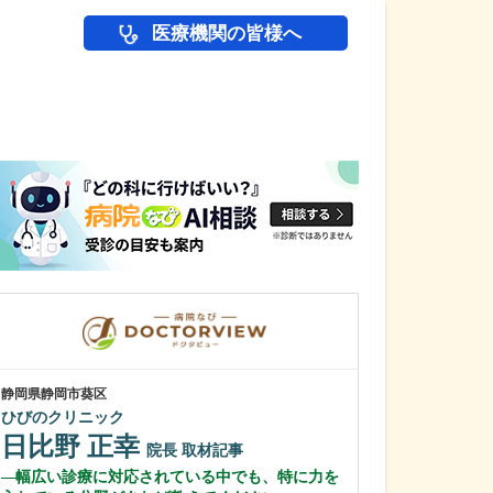
医療機関の皆様へ
医師(ドクター)の
静岡県静岡市葵区
東京都中野区
ひびのクリニック
中野富士見
日比野 正幸
冨岡 亮太
院長
取材記事
幅広い診療に対応されている中でも、特に力を
特に先生が力を