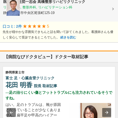
医療法人社団一志会
高橋整形リハビリクリニック
リウマチ科, 整形外科, リハビリテーション科
静岡県浜松市中央区尾張町125-19
5
口コミ: 2件
先生が穏やかな雰囲気できちんと話を聞いて診てくれました。看護師さんも優
しく安心して受診できるところでした。
続きを読む
【病院なびドクタビュー】ドクター取材記事
静岡県富士市
富士 足・心臓血管クリニック
花田 明香
院長
取材記事
足の治りにくい傷とフットトラブルにも注力されているそうで
すね。
はい。足のトラブルは、靴が原因
となっていることが少なくありま
せん。扁平足や甲高のハイアー