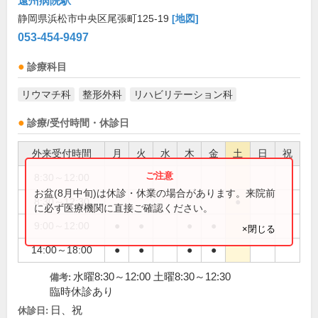
遠州病院駅
静岡県浜松市中央区尾張町125-19
[地図]
053-454-9497
診療科目
リウマチ科
整形外科
リハビリテーション科
診療/受付時間・休診日
外来受付時間
月
火
水
木
金
土
日
祝
8:30～12:00
●
お盆(8月中旬)は休診・休業の場合があります。来院前
8:30～12:30
●
に必ず医療機関に直接ご確認ください。
9:00～12:00
●
●
●
●
×閉じる
14:00～18:00
●
●
●
●
水曜8:30～12:00 土曜8:30～12:30
備考:
臨時休診あり
日、祝
休診日: