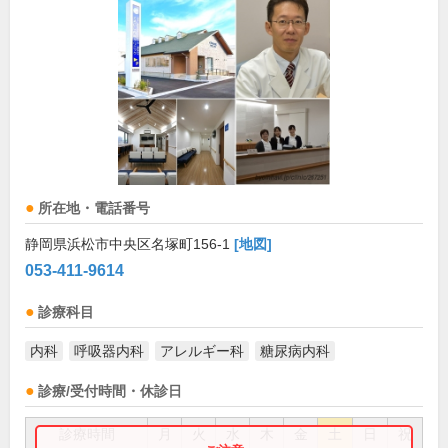
所在地・電話番号
静岡県浜松市中央区名塚町156-1
[地図]
053-411-9614
診療科目
内科
呼吸器内科
アレルギー科
糖尿病内科
診療/受付時間・休診日
診療時間
月
火
水
木
金
土
日
祝