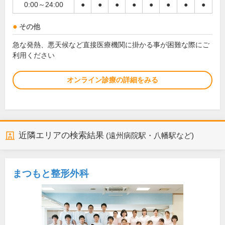
0:00～24:00
●
●
●
●
●
●
●
●
その他
急な発熱、悪天候など直接医療機関に掛かる事が困難な際にご
利用ください
オンライン診療の詳細をみる
近隣エリアの検索結果
(遠州病院駅・八幡駅など)
まつもと整形外科