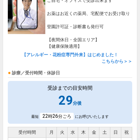
ご自宅・オフィスで受診出来ます
お薬はお近くの薬局、宅配便でお受け取り
登園許可証・診断書も発行可
【夜間休日・全国エリア】
【健康保険適用】
【アレルギー・花粉症専門外来】はじめました！
こちらから＞＞
診療／受付時間・休診日
受診までの目安時間
29
分後
22
26
時
分ごろ
最短
にお呼びいたします
受付時間
月
火
水
木
金
土
日
祝