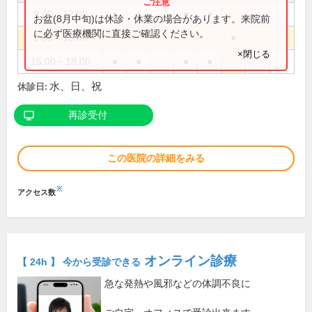
9:00～12:00
●
●
●
●
お盆(8月中旬)は休診・休業の場合があります。来院前
に必ず医療機関に直接ご確認ください。
9:00～13:00
●
×閉じる
15:00～18:00
●
●
●
●
水、日、祝
休診日:
再診受付
この医院の詳細をみる
※
アクセス数
オンライン診療
【 24h 】 今から受診できる
急な発熱や風邪などの体調不良に