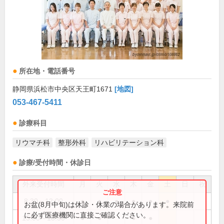
所在地・電話番号
静岡県浜松市中央区天王町1671
[地図]
053-467-5411
診療科目
リウマチ科
整形外科
リハビリテーション科
診療/受付時間・休診日
外来受付時間
月
火
水
木
金
土
日
祝
8:30～12:00
●
●
●
●
●
●
お盆(8月中旬)は休診・休業の場合があります。来院前
に必ず医療機関に直接ご確認ください。
15:00～18:30
●
●
●
●