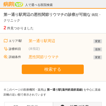
病院なび
人で選べる医院検索
第一通り駅周辺の悪性関節リウマチの診察が可能な
病院・
クリニック
2
件見つかりました
第一通り駅周辺
エリア/駅
変更
(未指定)
診療科目
追加
悪性関節リウマチ
詳細条件
変更
検索する
※このページの医療機関・薬局は
第一通り駅(遠州鉄道鉄道線)
を中心に直線
距離の近い順で表示されています