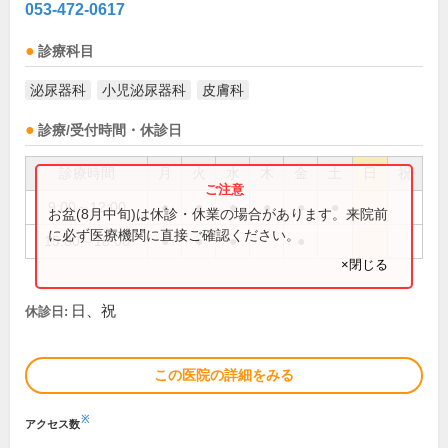
053-472-0617
診療科目
泌尿器科
小児泌尿器科
皮膚科
診療/受付時間・休診日
診療時間
月
火
水
木
金
土
日
祝
9:00～12:00
●
●
●
●
●
●
お盆(8月中旬)は休診・休業の場合があります。来院前
に必ず医療機関に直接ご確認ください。
15:00～18:00
●
●
●
●
×閉じる
日、祝
休診日:
この医院の詳細をみる
※
アクセス数