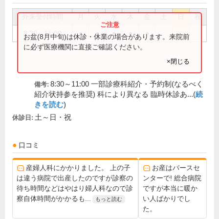
外来受付時間
月
火
水
木
金
土
日
祝
8:30～11:00
●
●
●
●
●
お盆(8月中旬)は休診・休業の場合があります。来院前
に必ず医療機関に直接ご確認ください。
×閉じる
8:30～11:00 一部診療科紹介・予約制(なるべく
備考:
紹介状持参を推奨) 科により異なる 臨時休診あ...(
続
きを読む
)
土～日・祝
休診日:
口コミ
産婦人科にかかりました。 上の子
お産はバースセ
は違う病院で出産したのですが診察の
ンターで! 総合病院
待ち時間などはやはり婦人科なので診
ですが本当に暖か
察自体時間がかかるも...
い人ばかりでし
もっと読む
た。