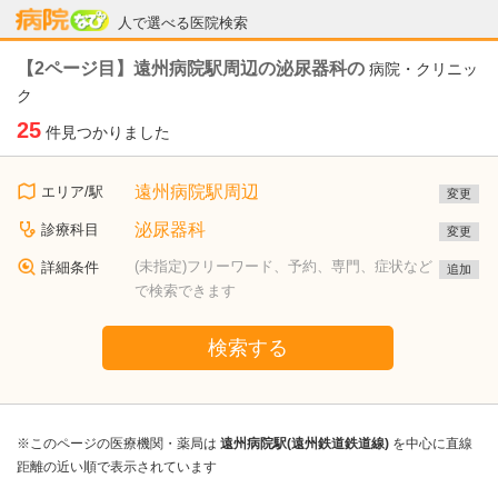
病院なび
人で選べる医院検索
【2ページ目】遠州病院駅周辺の泌尿器科の
病院・クリニッ
ク
25
件見つかりました
遠州病院駅周辺
エリア/駅
変更
泌尿器科
診療科目
変更
(未指定)フリーワード、予約、専門、症状など
詳細条件
追加
で検索できます
検索する
※このページの医療機関・薬局は
遠州病院駅(遠州鉄道鉄道線)
を中心に直線
距離の近い順で表示されています