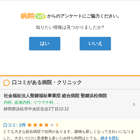
病院なび
からのアンケートにご協力ください。
知りたい情報は見つかりましたか?
はい
いいえ
口コミがある病院・クリニック
社会福祉法人聖隷福祉事業団
総合病院 聖隷浜松病院
内科, 血液内科, リウマチ科, ...
静岡県浜松市中央区住吉2丁目12-12
4
口コミ: 2件
とても大きな総合病院で信用があります。建物も新しくなってきれいになりま
した。大きいだけに患者数も多いため待ち時間はとても...
続きを読む