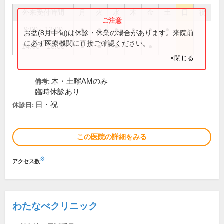
外来受付時間
月
火
水
木
金
土
日
祝
9:00～12:00
●
●
●
●
●
●
お盆(8月中旬)は休診・休業の場合があります。来院前
に必ず医療機関に直接ご確認ください。
14:00～18:00
●
●
●
●
×閉じる
木・土曜AMのみ
備考:
臨時休診あり
日・祝
休診日:
この医院の詳細をみる
※
アクセス数
わたなべクリニック