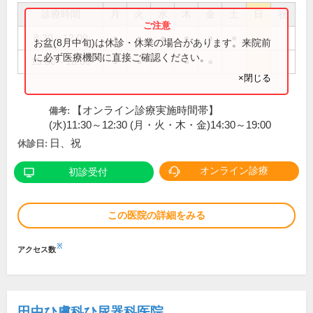
診療時間
月
火
水
木
金
土
日
祝
8:30～12:00
●
●
●
●
●
●
お盆(8月中旬)は休診・休業の場合があります。来院前
に必ず医療機関に直接ご確認ください。
15:00～18:00
●
●
●
●
×閉じる
【オンライン診療実施時間帯】
備考:
(水)11:30～12:30 (月・火・木・金)14:30～19:00
日、祝
休診日:
オンライン診療
初診受付
この医院の詳細をみる
※
アクセス数
田中ひ膚科ひ尿器科医院