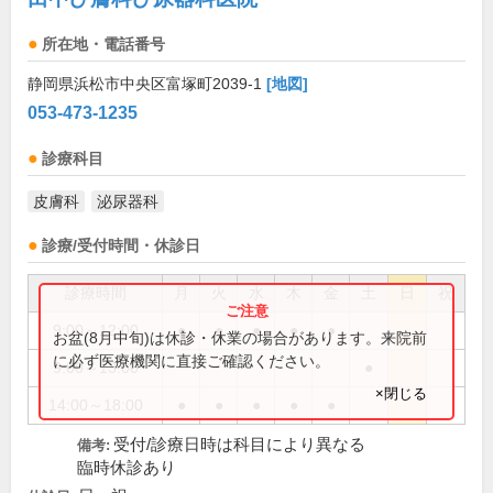
所在地・電話番号
静岡県浜松市中央区富塚町2039-1
[地図]
053-473-1235
診療科目
皮膚科
泌尿器科
診療/受付時間・休診日
診療時間
月
火
水
木
金
土
日
祝
9:00～12:00
●
●
●
●
●
お盆(8月中旬)は休診・休業の場合があります。来院前
に必ず医療機関に直接ご確認ください。
9:00～13:00
●
×閉じる
14:00～18:00
●
●
●
●
●
受付/診療日時は科目により異なる
備考:
臨時休診あり