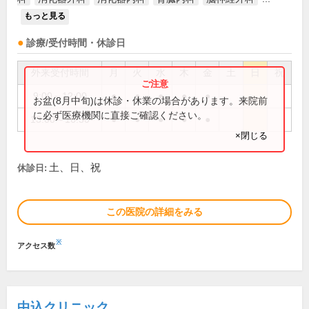
もっと見る
診療/受付時間・休診日
外来受付時間
月
火
水
木
金
土
日
祝
9:00～12:00
●
●
●
●
●
お盆(8月中旬)は休診・休業の場合があります。来院前
に必ず医療機関に直接ご確認ください。
13:00～16:30
●
●
●
●
●
×閉じる
土、日、祝
休診日:
この医院の詳細をみる
※
アクセス数
中込クリニック