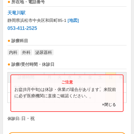
所在地・電話番号
天竜川駅
静岡県浜松市中央区和田町85-1
[地図]
053-411-2525
診療科目
内科
外科
泌尿器科
診療/受付時間・休診日
診療時間
月
火
水
木
金
土
日
祝
9:00～12:00
●
●
●
●
●
●
お盆(8月中旬)は休診・休業の場合があります。来院前
に必ず医療機関に直接ご確認ください。
15:00～18:30
●
●
●
●
×閉じる
日・祝
休診日: