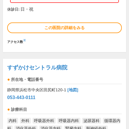
日・祝
休診日:
この医院の詳細をみる
※
アクセス数
すずかけセントラル病院
所在地・電話番号
静岡県浜松市中央区田尻町120-1
[地図]
053-443-0111
診療科目
内科
外科
呼吸器外科
呼吸器内科
泌尿器科
循環器内
科
消化器外科
消化器内科
腎臓内科
脳神経外科
...