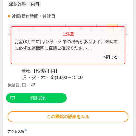
泌尿器科
内科
診療/受付時間・休診日
診療時間
月
火
水
木
金
土
日
祝
9:00～12:00
●
●
●
●
●
●
お盆(8月中旬)は休診・休業の場合があります。来院前
に必ず医療機関に直接ご確認ください。
15:00～18:00
●
●
●
●
×閉じる
【検査/手術】
備考:
(月・火・木・金)13:00～15:00
日、祝
休診日:
初診受付
この医院の詳細をみる
※
アクセス数