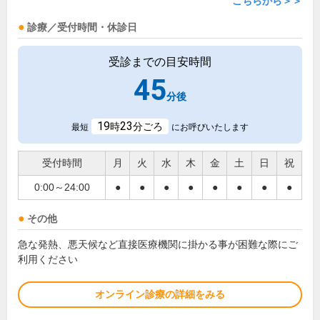
こちらから＞＞
診療／受付時間・休診日
受診までの目安時間
45
分後
19
23
時
分ごろ
最短
にお呼びいたします
受付時間
月
火
水
木
金
土
日
祝
0:00～24:00
●
●
●
●
●
●
●
●
その他
急な発熱、悪天候など直接医療機関に掛かる事が困難な際にご
利用ください
オンライン診療の詳細をみる