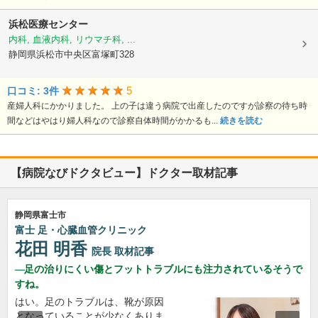
浜松医療センター
内科, 血液内科, リウマチ科, ...
静岡県浜松市中央区富塚町328
5
口コミ: 3件
産婦人科にかかりました。 上の子は違う病院で出産したのですが診察の待ち時
間などはやはり婦人科なので診察自体時間がかかるも...
続きを読む
【病院なびドクタビュー】ドクター取材記事
静岡県富士市
富士 足・心臓血管クリニック
花田 明香
院長
取材記事
足の治りにくい傷とフットトラブルにも注力されているそうで
すね。
はい。足のトラブルは、靴が原因
となっていることが少なくありま