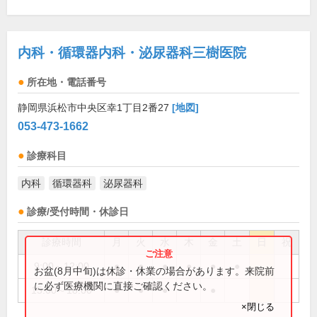
内科・循環器内科・泌尿器科三樹医院
所在地・電話番号
静岡県浜松市中央区幸1丁目2番27
[地図]
053-473-1662
診療科目
内科
循環器科
泌尿器科
診療/受付時間・休診日
診療時間
月
火
水
木
金
土
日
祝
9:00～12:00
●
●
●
●
●
●
お盆(8月中旬)は休診・休業の場合があります。来院前
に必ず医療機関に直接ご確認ください。
15:00～18:00
●
●
●
●
×閉じる