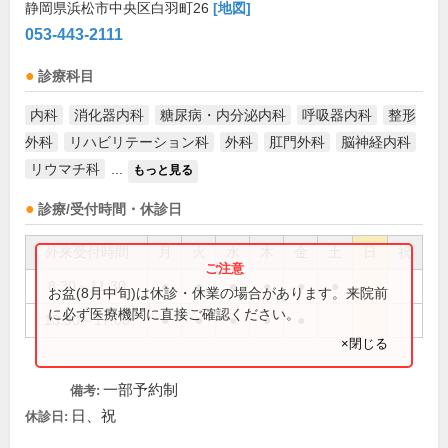
静岡県浜松市中央区白羽町26
[地図]
053-443-2111
診療科目
内科
消化器内科
糖尿病・内分泌内科
呼吸器内科
整形
外科
リハビリテーション科
外科
肛門外科
脳神経内科
リウマチ科
...
もっと見る
診療/受付時間・休診日
外来受付時間
月
火
水
木
金
土
日
祝
8:30～11:30
●
●
●
●
●
●
お盆(8月中旬)は休診・休業の場合があります。来院前
に必ず医療機関に直接ご確認ください。
13:30～17:00
●
●
●
●
●
×閉じる
一部予約制
備考:
日、祝
休診日: