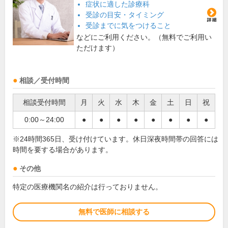
症状に適した診療科
受診の目安・タイミング
受診までに気をつけること
などにご利用ください。（無料でご利用い
ただけます）
相談／受付時間
相談受付時間
月
火
水
木
金
土
日
祝
0:00～24:00
●
●
●
●
●
●
●
●
※24時間365日、受け付けています。休日深夜時間帯の回答には
時間を要する場合があります。
その他
特定の医療機関名の紹介は行っておりません。
無料で医師に相談する