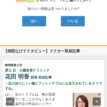
病院なび
からのアンケートにご協力ください。
知りたい情報は見つかりましたか?
はい
いいえ
【病院なびドクタビュー】ドクター取材記事
静岡県富士市
富士 足・心臓血管クリニック
花田 明香
院長
取材記事
足の治りにくい傷とフットトラブルにも注力されているそうで
すね。
はい。足のトラブルは、靴が原因
となっていることが少なくありま
せん。扁平足や甲高のハイアー