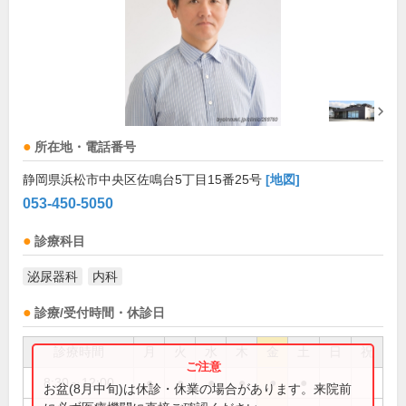
所在地・電話番号
静岡県浜松市中央区佐鳴台5丁目15番25号
[地図]
053-450-5050
診療科目
泌尿器科
内科
診療/受付時間・休診日
診療時間
月
火
水
木
金
土
日
祝
8:30～12:00
●
●
●
●
●
●
お盆(8月中旬)は休診・休業の場合があります。来院前