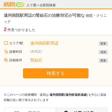
病院なび
人で選べる医院検索
遠州病院駅周辺の腎結石の治療/対応が可能な
病院・クリニ
ック
2
件見つかりました
遠州病院駅周辺
エリア/駅
変更
(未指定)
診療科目
追加
腎結石
詳細条件
変更
検索する
※このページの医療機関・薬局は
遠州病院駅(遠州鉄道鉄道線)
を中心に直線
距離の近い順で表示されています