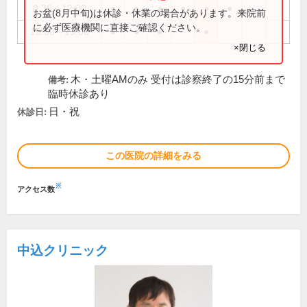
8:30～12:00
●
●
●
●
●
●
お盆(8月中旬)は休診・休業の場合があります。来院前
に必ず医療機関に直接ご確認ください。
15:30～19:00
●
●
●
●
×閉じる
木・土曜AMのみ 受付は診察終了の15分前まで
備考:
臨時休診あり
日・祝
休診日:
この医院の詳細をみる
※
アクセス数
中込クリニック