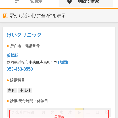
一覧表示
地図で検索
駅から近い順に全
2
件を表示
けいクリニック
所在地・電話番号
浜松駅
静岡県浜松市中央区寺島町179
[地図]
053-453-8550
診療科目
内科
小児科
診療/受付時間・休診日
外来受付時間
月
火
水
木
金
土
日
祝