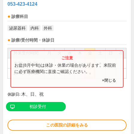
053-423-4124
診療科目
泌尿器科
内科
外科
診療/受付時間・休診日
外来受付時間
月
火
水
木
金
土
日
祝
8:30～11:30
●
●
●
●
お盆(8月中旬)は休診・休業の場合があります。来院前
に必ず医療機関に直接ご確認ください。
14:30～17:30
●
●
●
●
×閉じる
木、日、祝
休診日:
初診受付
この医院の詳細をみる