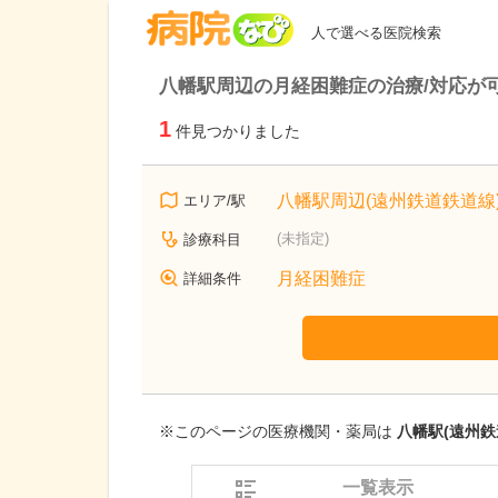
病院なび
人で選べる医院検索
八幡駅周辺の月経困難症の治療/対応が
1
件見つかりました
八幡駅周辺(遠州鉄道鉄道線
エリア/駅
(未指定)
診療科目
月経困難症
詳細条件
※このページの医療機関・薬局は
八幡駅(遠州鉄
一覧表示