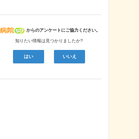
病院なび
からのアンケートにご協力ください。
知りたい情報は見つかりましたか?
はい
いいえ