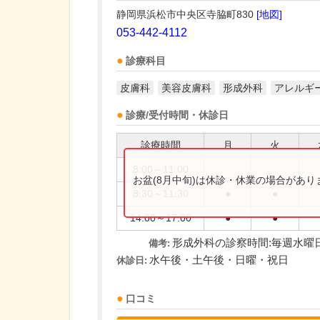
静岡県浜松市中央区寺脇町830
[地図]
053-442-4112
診療科目
皮膚科
美容皮膚科
形成外科
アレルギ
診療/受付時間・休診日
診療時間
月
火
8:00～11:00
お盆(8月中旬)は休診・休業の場合があ
8:30～11:30
●
●
14:00～17:00
●
●
形成外科の診察時間:毎週水曜日午前9:
備考:
水午後・土午後・日曜・祝日
休診日:
口コミ