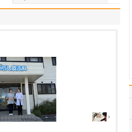
れているそうですね。
はい。足のトラブルは、
靴が原因となっているこ
とが少なくありません。
扁平足や甲高のハイアー
チ、外反母趾などの場
合、足に合わない靴を履
き続けると靴擦れから傷
や巻き爪になったりしま
す。また、足の血行の悪
い下…
>>記事全文を読む