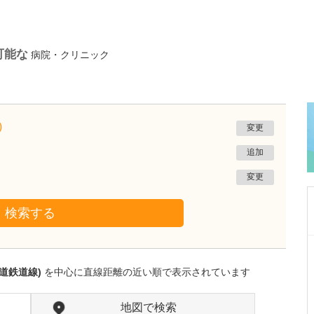
可能な
病院・クリニック
)
変更
追加
変更
検索する
静岡県富士市
富士 足・心臓血管クリニック
道鉄道線)
を中心に直線距離の近い順で表示されています
花田 明香
院長
取材記事
足の治りにくい傷とフットトラブルにも注力さ
地図で検索