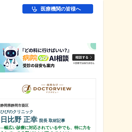
医療機関の皆様へ
医師(ドクター)の
静岡県静岡市葵区
福岡県北九州市小倉
ひびのクリニック
ひまわりレディ
日比野 正幸
井上 令子
院長
取材記事
幅広い診療に対応されている中でも、特に力を
貴院が力を入れ