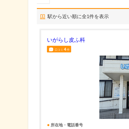
駅から近い順に全
1
件を表示
いがらし皮ふ科
4
口コミ
件
所在地・電話番号