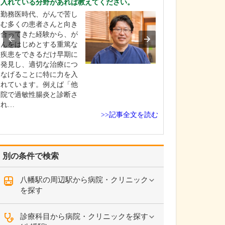
入れている分野があれば教えてください。
ような診療が受
勤務医時代、がんで苦し
当院の特長は、
む多くの患者さんと向き
グ療法や人工授
合ってきた経験から、が
一般不妊治療か
んをはじめとする重篤な
受精や顕微授精
疾患をできるだけ早期に
より高度な医療
発見し、適切な治療につ
いる高度生殖補
なげることに特に力を入
で、すべてを院
れています。例えば「他
できる体制を整
院で過敏性腸炎と診断さ
点です。特に生
れ…
野…
>>記事全文を読む
別の条件で検索
八幡駅の周辺駅から病院・クリニック
を探す
診療科目から病院・クリニックを探す