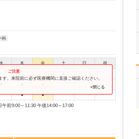
ー科
水
木
金
土
日
祝
●
ります。来院前に必ず医療機関に直接ご確認ください。
●
●
●
×閉じる
●
●
00～11:30 午後14:00～17:00