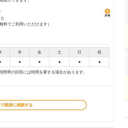
相談ができます。
グ
こと
無料でご利用いただけます）
水
木
金
土
日
祝
●
●
●
●
●
●
夜時間帯の回答には時間を要する場合があります。
料で医師に相談する