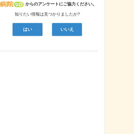
病院なび
からのアンケートにご協力ください。
知りたい情報は見つかりましたか?
はい
いいえ