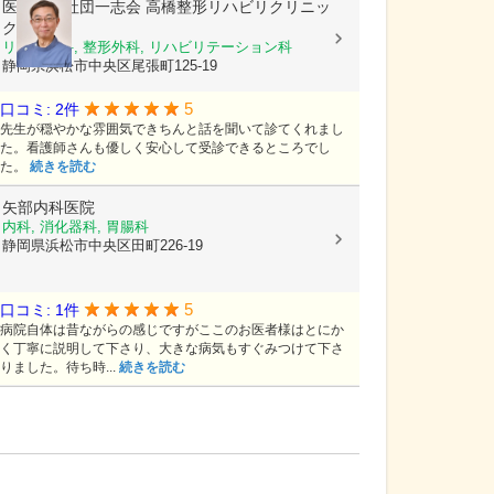
医療法人社団一志会
高橋整形リハビリクリニッ
ク
リウマチ科, 整形外科, リハビリテーション科
静岡県浜松市中央区尾張町125-19
5
口コミ: 2件
先生が穏やかな雰囲気できちんと話を聞いて診てくれまし
た。看護師さんも優しく安心して受診できるところでし
た。
続きを読む
矢部内科医院
内科, 消化器科, 胃腸科
静岡県浜松市中央区田町226-19
5
口コミ: 1件
病院自体は昔ながらの感じですがここのお医者様はとにか
く丁寧に説明して下さり、大きな病気もすぐみつけて下さ
りました。待ち時...
続きを読む