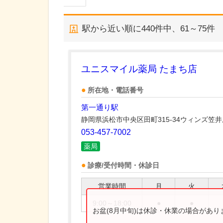
駅から近い順に
440
件中、
61～75件
ユニスマイル薬局 たまち店
所在地・電話番号
第一通り駅
静岡県浜松市中央区田町315-34ウィンズ笠井
053-457-7002
薬局
診療/受付時間・休診日
営業時間
月
火
9:00～18:00
●
●
お盆(8月中旬)は休診・休業の場合があ