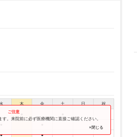
水
木
金
土
日
祝
●
●
ります。来院前に必ず医療機関に直接ご確認ください。
●
●
×閉じる
●
●