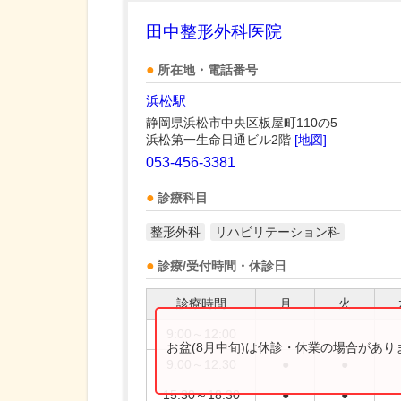
田中整形外科医院
所在地・電話番号
浜松駅
静岡県浜松市中央区板屋町110の5
浜松第一生命日通ビル2階
[地図]
053-456-3381
診療科目
整形外科
リハビリテーション科
診療/受付時間・休診日
診療時間
月
火
9:00～12:00
お盆(8月中旬)は休診・休業の場合があ
9:00～12:30
●
●
15:30～18:30
●
●