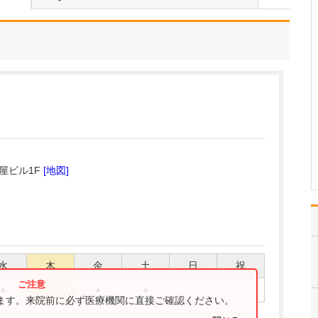
る診療がありましたら教えてください。
おなかの痛み、食欲不
振、胸やけ、胃もたれと
いった消化器・肝臓内科
に関わる症状に対して
は、消化器病専門医、肝
臓専門医として専門的な
診療を行っています。さ
らに「頭が痛い」「咳が
出る」「息が苦しい」
「動悸が…
>>記事全文を読む
屋ビル1F
[地図]
水
木
金
土
日
祝
●
●
●
ります。来院前に必ず医療機関に直接ご確認ください。