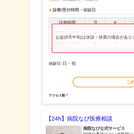
診療/受付時間・休診日
診療時間
月
火
8:30～12:00
●
●
お盆(8月中旬)は休診・休業の場合があ
14:00～18:00
●
●
日・祝
休診日:
こ
※
アクセス数
【24h】
病院なび医療相談
病院なび公式サービス