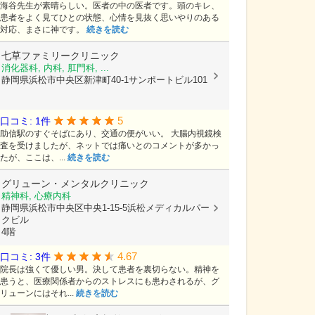
海谷先生が素晴らしい。医者の中の医者です。頭のキレ、
患者をよく見てひとの状態、心情を見抜く思いやりのある
対応、まさに神です。
続きを読む
七草ファミリークリニック
消化器科, 内科, 肛門科, ...
静岡県浜松市中央区新津町40-1サンポートビル101
5
口コミ: 1件
助信駅のすぐそばにあり、交通の便がいい。 大腸内視鏡検
査を受けましたが、ネットでは痛いとのコメントが多かっ
たが、ここは、...
続きを読む
グリューン・メンタルクリニック
精神科, 心療内科
静岡県浜松市中央区中央1-15-5浜松メディカルパー
クビル
4階
4.67
口コミ: 3件
院長は強くて優しい男。決して患者を裏切らない。精神を
患うと、医療関係者からのストレスにも患わされるが、グ
リューンにはそれ...
続きを読む