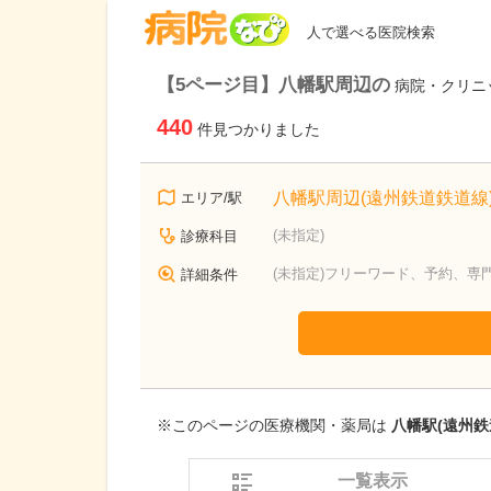
病院なび
人で選べる医院検索
【5ページ目】八幡駅周辺の
病院・クリニ
440
件見つかりました
八幡駅周辺(遠州鉄道鉄道線
エリア/駅
(未指定)
診療科目
(未指定)フリーワード、予約、専
詳細条件
※このページの医療機関・薬局は
八幡駅(遠州鉄
一覧表示