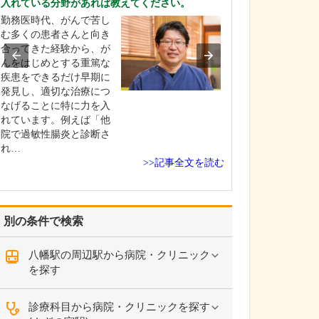
入れている分野があれば教えてください。
れているそうで
勤務医時代、がんで苦し
はい。足のトラ
む多くの患者さんと向き
靴が原因となっ
合ってきた経験から、が
とが少なくあり
んをはじめとする重篤な
扁平足や甲高の
疾患をできるだけ早期に
チ、外反母趾な
発見し、適切な治療につ
合、足に合わな
なげることに特に力を入
き続けると靴擦
れています。例えば「他
や巻き爪になっ
院で過敏性腸炎と診断さ
す。また、足の
れ…
い下…
>>記事全文を読む
別の条件で検索
八幡駅の周辺駅から病院・クリニック
を探す
診療科目から病院・クリニックを探す