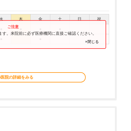
水
木
金
土
日
祝
●
●
●
●
ります。来院前に必ず医療機関に直接ご確認ください。
●
●
×閉じる
の医院の詳細をみる