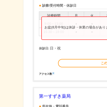
診療/受付時間・休診日
診療時間
月
火
9:00～13:00
●
●
お盆(8月中旬)は休診・休業の場合があ
15:30～18:00
●
●
日・祝
休診日:
こ
※
アクセス数
第一すずき薬局
所在地・電話番号