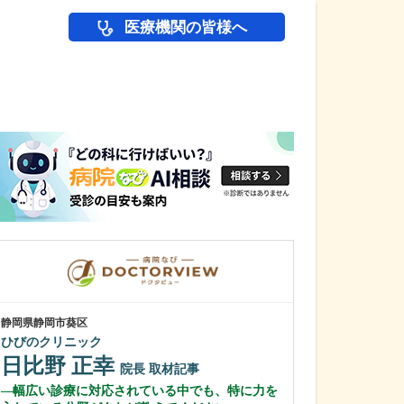
医療機関の皆様へ
医師(ドクター)の
静岡県静岡市葵区
静岡県富士市
ひびのクリニック
富士 足・心臓血
日比野 正幸
花田 明香
院長
取材記事
幅広い診療に対応されている中でも、特に力を
足の治りにくい