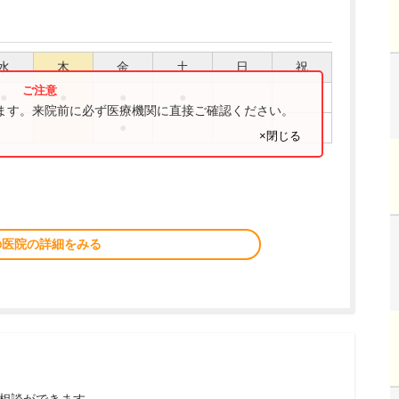
水
木
金
土
日
祝
●
●
●
●
ります。来院前に必ず医療機関に直接ご確認ください。
●
×閉じる
の医院の詳細をみる