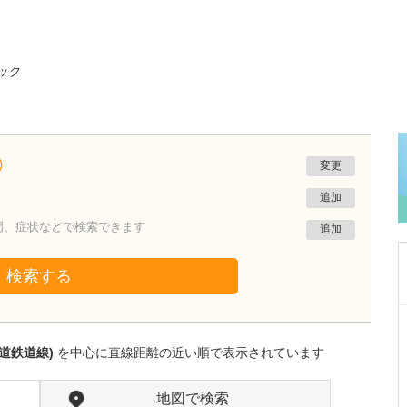
ック
)
変更
追加
門、症状などで検索できます
追加
検索する
群馬県前橋市
大山クリニック
道鉄道線)
を中心に直線距離の近い順で表示されています
大山 達也
院長
取材記事
貴院のクリニックの特長や、特に力を入れてい
地図で検索