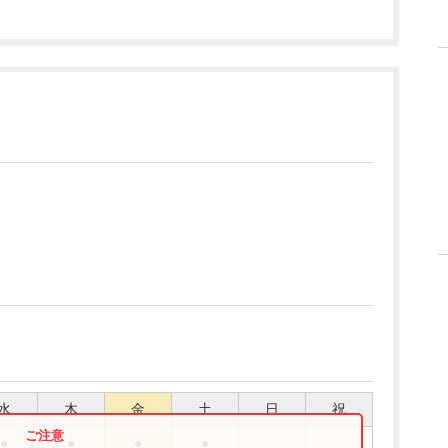
水
木
金
土
日
祝
●
●
●
●