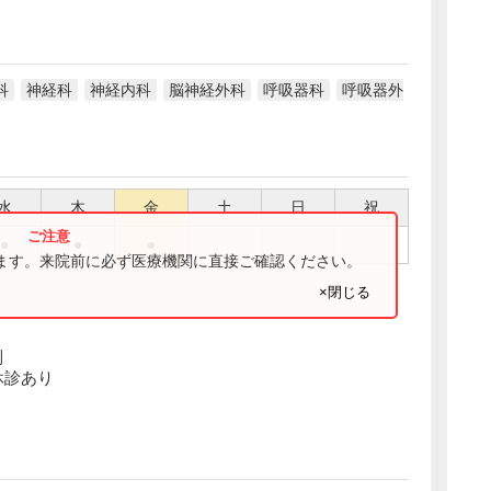
科
神経科
神経内科
脳神経外科
呼吸器科
呼吸器外
水
木
金
土
日
祝
●
●
●
ります。来院前に必ず医療機関に直接ご確認ください。
×閉じる
制
休診あり