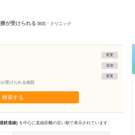
医療が受けられる
病院・クリニック
変更
追加
変更
療が受けられる病院
検索する
静岡県静岡市葵区
ひびのクリニック
日比野 正幸
道鉄道線)
を中心に直線距離の近い順で表示されています
院長
取材記事
幅広い診療に対応されている中でも、特に力を