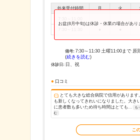
外来受付時間
月
火
7:30～11:00
お盆(8月中旬)は休診・休業の場合があ
7:30～11:30
●
●
7:30～11:30 土曜11:00ま
備考:
(
続きを読む
)
日、祝
休診日:
口コミ
とても大きな総合病院で信用があります
も新しくなってきれいになりました。大き
に患者数も多いため待ち時間はとても...
も
む
こ