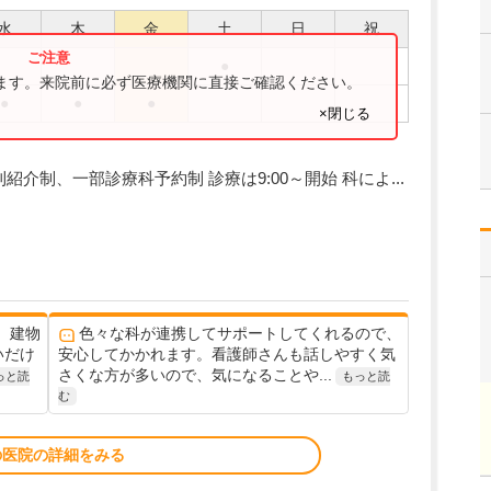
水
木
金
土
日
祝
●
ります。来院前に必ず医療機関に直接ご確認ください。
●
●
●
×閉じる
で 原則紹介制、一部診療科予約制 診療は9:00～開始 科によ...
。建物
色々な科が連携してサポートしてくれるので、
いだけ
安心してかかれます。看護師さんも話しやすく気
さくな方が多いので、気になることや...
っと読
もっと読
む
の医院の詳細をみる