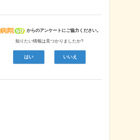
病院なび
からのアンケートにご協力ください。
知りたい情報は見つかりましたか?
はい
いいえ