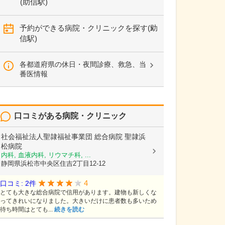
(助信駅)
予約ができる病院・クリニックを探す(助
信駅)
各都道府県の休日・夜間診療、救急、当
番医情報
口コミがある病院・クリニック
社会福祉法人聖隷福祉事業団
総合病院 聖隷浜
松病院
内科, 血液内科, リウマチ科, ...
静岡県浜松市中央区住吉2丁目12-12
4
口コミ: 2件
とても大きな総合病院で信用があります。建物も新しくな
ってきれいになりました。大きいだけに患者数も多いため
待ち時間はとても...
続きを読む