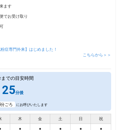
来ます
便でお受け取り
可
花粉症専門外来】はじめました！
こちらから＞＞
診までの目安時間
25
分後
4
分ごろ
にお呼びいたします
水
木
金
土
日
祝
●
●
●
●
●
●