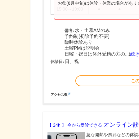
お盆(8月中旬)は休診・休業の場合があ
15:00～19:00
●
●
水・土曜AMのみ
備考:
予約制(初診予約不要)
臨時休診あり
土曜PMは説明会
日曜・祝日は体外受精の方の...(
続
日、祝
休診日:
こ
※
アクセス数
オンライン診
【 24h 】 今から受診できる
急な発熱や風邪などの体調