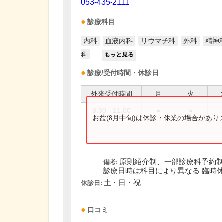
053-435-2111
診療科目
内科
血液内科
リウマチ科
外科
精神
科
...
もっと見る
診療/受付時間・休診日
外来受付時間
月
火
8:30～11:00
●
●
お盆(8月中旬)は休診・休業の場合があ
原則紹介制、一部診療科予約
備考:
診療日時は科目により異なる 臨時
土・日・祝
休診日:
口コミ