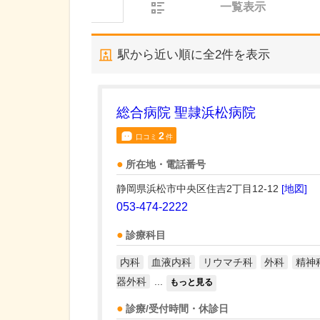
一覧表示
駅から近い順に全
2
件を表示
総合病院 聖隷浜松病院
2
口コミ
件
所在地・電話番号
静岡県浜松市中央区住吉2丁目12-12
[地図]
053-474-2222
診療科目
内科
血液内科
リウマチ科
外科
精神
器外科
...
もっと見る
診療/受付時間・休診日