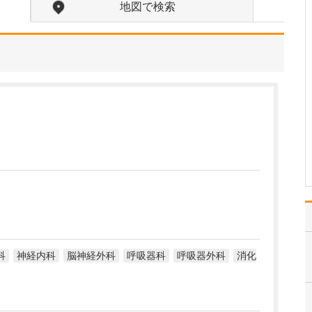
入れている分野があれば教えてください。
地図で検索
勤務医時代、がんで苦し
む多くの患者さんと向き
合ってきた経験から、が
んをはじめとする重篤な
疾患をできるだけ早期に
発見し、適切な治療につ
なげることに特に力を入
れています。例えば「他
院で過敏性腸炎と診断さ
れ…
>>記事全文を読む
科
神経内科
脳神経外科
呼吸器科
呼吸器外科
消化