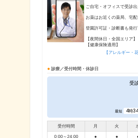
ご自宅・オフィスで受診出
お薬はお近くの薬局、宅配
登園許可証・診断書も発行
【夜間休日・全国エリア】
【健康保険適用】
【アレルギー・
診療／受付時間・休診日
受
4
3
時
最短
受付時間
月
火
0:00～24:00
●
●