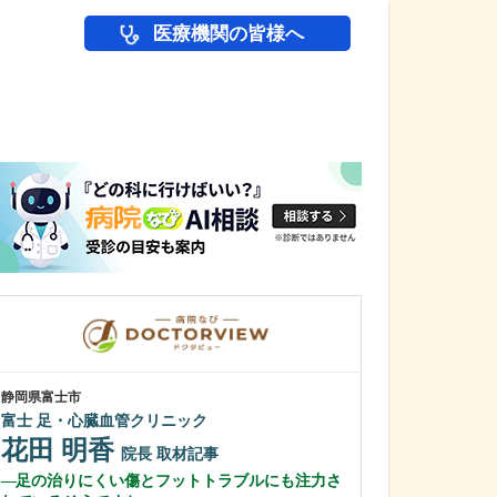
医療機関の皆様へ
医師(ドクター)の
静岡県富士市
宮崎県都城市
富士 足・心臓血管クリニック
野田医院
花田 明香
野田 俊一
院長
取材記事
足の治りにくい傷とフットトラブルにも注力さ
貴院の特長につ