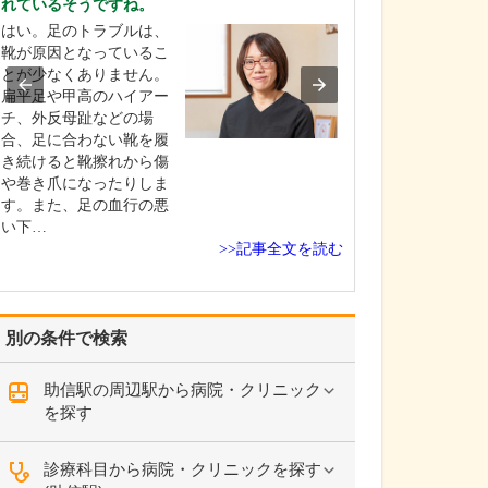
れているそうですね。
大学病院で約10
はい。足のトラブルは、
人科領域におい
靴が原因となっているこ
の経験、研鑽を
とが少なくありません。
たつもりですが
扁平足や甲高のハイアー
自分1人の力で出
チ、外反母趾などの場
には限界があり
合、足に合わない靴を履
り専門性が高く
き続けると靴擦れから傷
んに安心いただ
や巻き爪になったりしま
を提供するため
す。また、足の血行の悪
い下…
>>記事全文を読む
別の条件で検索
助信駅の周辺駅から病院・クリニック
を探す
診療科目から病院・クリニックを探す