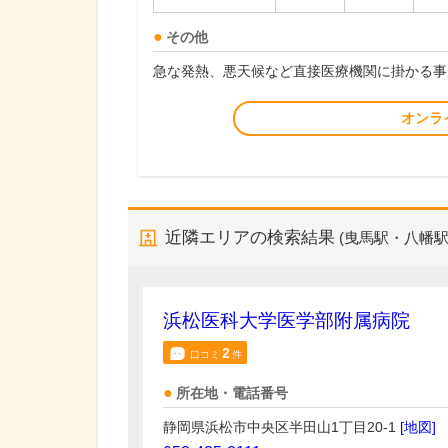
その他
急な発熱、悪天候など直接医療機関に掛かる事
オンラ
近隣エリアの検索結果
(曳馬駅・八幡駅
浜松医科大学医学部附属病院
2
口コミ
件
所在地・電話番号
静岡県浜松市中央区半田山1丁目20-1
[地図]