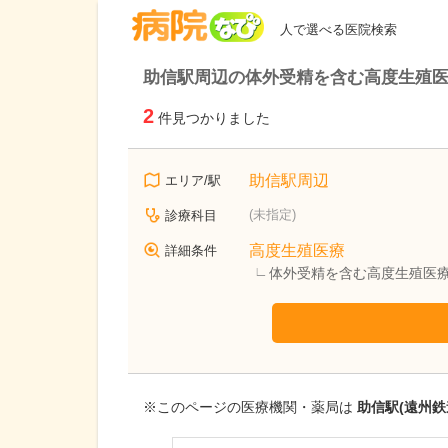
病院なび
人で選べる医院検索
助信駅周辺の体外受精を含む高度生殖
2
件見つかりました
助信駅周辺
エリア/駅
(未指定)
診療科目
高度生殖医療
詳細条件
体外受精を含む高度生殖医
※このページの医療機関・薬局は
助信駅(遠州鉄