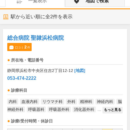
一覧表示
地図で検索
駅から近い順に全
2
件を表示
総合病院 聖隷浜松病院
2
口コミ
件
所在地・電話番号
静岡県浜松市中央区住吉2丁目12-12
[地図]
053-474-2222
診療科目
内科
血液内科
リウマチ科
外科
精神科
神経内科
脳
神経外科
呼吸器科
呼吸器外科
消化器外科
...
もっと見る
診療/受付時間・休診日