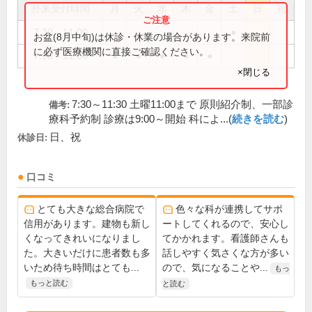
外来受付時間
月
火
水
木
金
土
日
祝
7:30～11:00
●
お盆(8月中旬)は休診・休業の場合があります。来院前
に必ず医療機関に直接ご確認ください。
7:30～11:30
●
●
●
●
●
×閉じる
7:30～11:30 土曜11:00まで 原則紹介制、一部診
備考:
療科予約制 診療は9:00～開始 科によ...(
続きを読む
)
日、祝
休診日:
口コミ
とても大きな総合病院で
色々な科が連携してサポ
信用があります。建物も新し
ートしてくれるので、安心し
くなってきれいになりまし
てかかれます。看護師さんも
た。大きいだけに患者数も多
話しやすく気さくな方が多い
いため待ち時間はとても...
ので、気になることや...
もっ
もっと読む
と読む