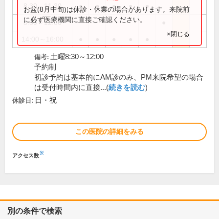
8:30～11:30
●
●
●
●
●
お盆(8月中旬)は休診・休業の場合があります。来院前
に必ず医療機関に直接ご確認ください。
8:30～12:00
●
×閉じる
14:00～16:00
●
●
●
●
●
土曜8:30～12:00
備考:
予約制
初診予約は基本的にAM診のみ、PM来院希望の場合
は受付時間内に直接...(
続きを読む
)
日・祝
休診日:
この医院の詳細をみる
※
アクセス数
別の条件で検索