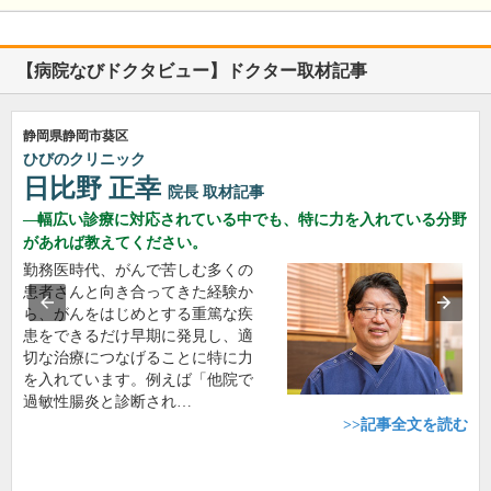
【病院なびドクタビュー】ドクター取材記事
静岡県静岡市葵区
ひびのクリニック
日比野 正幸
院長
取材記事
幅広い診療に対応されている中でも、特に力を入れている分野
があれば教えてください。
勤務医時代、がんで苦しむ多くの
患者さんと向き合ってきた経験か
ら、がんをはじめとする重篤な疾
患をできるだけ早期に発見し、適
切な治療につなげることに特に力
を入れています。例えば「他院で
過敏性腸炎と診断され…
>>記事全文を読む