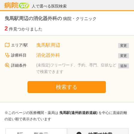
病院なび
人で選べる医院検索
曳馬駅周辺の消化器外科の
病院・クリニック
2
件見つかりました
曳馬駅周辺
エリア/駅
変更
消化器外科
診療科目
変更
(未指定)フリーワード、予約、専門、症状など
詳細条件
追加
で検索できます
検索する
※このページの医療機関・薬局は
曳馬駅(遠州鉄道鉄道線)
を中心に直線距離
の近い順で表示されています