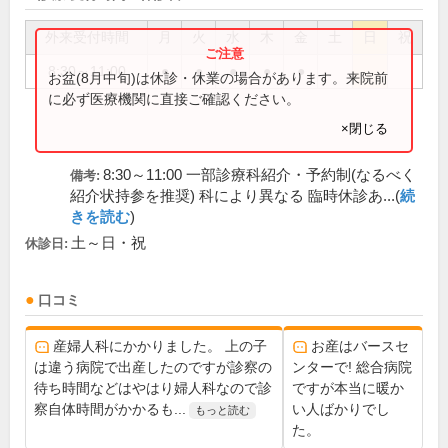
外来受付時間
月
火
水
木
金
土
日
祝
8:30～11:00
●
●
●
●
●
お盆(8月中旬)は休診・休業の場合があります。来院前
に必ず医療機関に直接ご確認ください。
×閉じる
8:30～11:00 一部診療科紹介・予約制(なるべく
備考:
紹介状持参を推奨) 科により異なる 臨時休診あ...(
続
きを読む
)
土～日・祝
休診日:
口コミ
産婦人科にかかりました。 上の子
お産はバースセ
は違う病院で出産したのですが診察の
ンターで! 総合病院
待ち時間などはやはり婦人科なので診
ですが本当に暖か
察自体時間がかかるも...
い人ばかりでし
もっと読む
た。