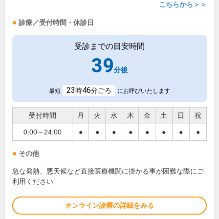
こちらから＞＞
診療／受付時間・休診日
受診までの目安時間
39
分後
23
46
時
分ごろ
最短
にお呼びいたします
受付時間
月
火
水
木
金
土
日
祝
0:00～24:00
●
●
●
●
●
●
●
●
その他
急な発熱、悪天候など直接医療機関に掛かる事が困難な際にご
利用ください
オンライン診療の詳細をみる