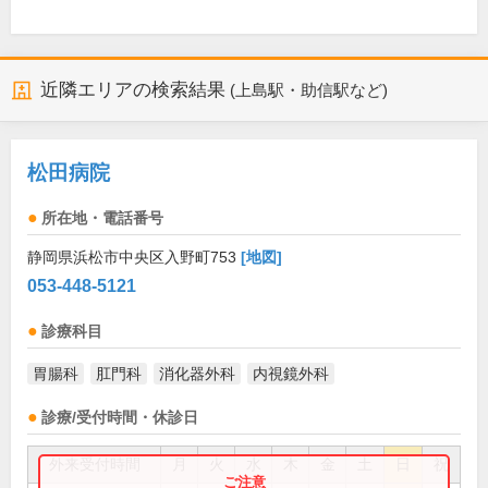
近隣エリアの検索結果
(上島駅・助信駅など)
松田病院
所在地・電話番号
静岡県浜松市中央区入野町753
[地図]
053-448-5121
診療科目
胃腸科
肛門科
消化器外科
内視鏡外科
診療/受付時間・休診日
外来受付時間
月
火
水
木
金
土
日
祝