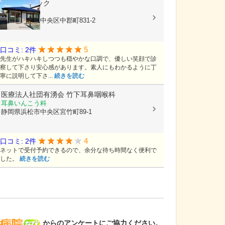
小林クリニック
小児科, 内科
静岡県浜松市中央区中郡町831-2
5
口コミ: 2件
先生がハキハキしつつも穏やかな口調で、優しい笑顔で診
察して下さり安心感があります。素人にもわかるように丁
寧に説明して下さ...
続きを読む
医療法人社団有湧会
竹下耳鼻咽喉科
耳鼻いんこう科
静岡県浜松市中央区宮竹町89-1
4
口コミ: 2件
ネットで受付予約できるので、余分な待ち時間なく便利で
した。
続きを読む
病院なび
からのアンケートにご協力ください。