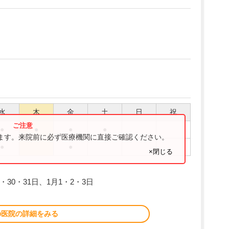
水
木
金
土
日
祝
●
●
●
●
ります。来院前に必ず医療機関に直接ご確認ください。
●
●
×閉じる
9・30・31日、1月1・2・3日
の医院の詳細をみる