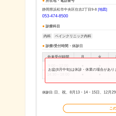
所在地・電話番号
静岡県浜松市中央区住吉2丁目9-8
[地図]
053-474-8500
診療科目
内科
ペインクリニック内科
診療/受付時間・休診日
外来受付時間
月
火
9:00～12:00
●
●
お盆(8月中旬)は休診・休業の場合があ
14:30～18:00
●
●
日、祝、8月13・14・15日、12月2
休診日:
こ