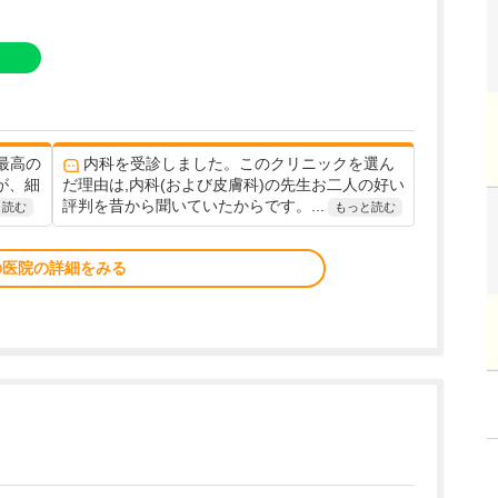
最高の
内科を受診しました。このクリニックを選ん
が、細
だ理由は,内科(および皮膚科)の先生お二人の好い
評判を昔から聞いていたからです。...
と読む
もっと読む
の医院の詳細をみる