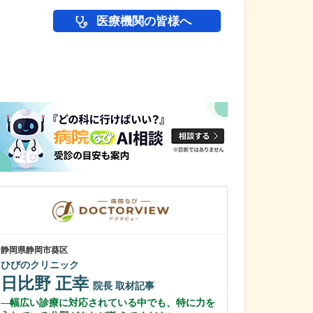
医療機関の皆様へ
医師(ドクター)の
静岡県静岡市葵区
千葉県千葉市花見川
ひびのクリニック
幕張まーるクリニ
日比野 正幸
木村 眞之
院長
取材記事
幅広い診療に対応されている中でも、特に力を
診察時に心がけ