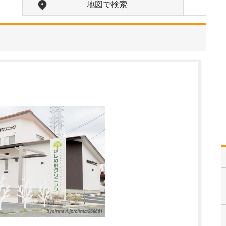
れているそうですね。
地図で検索
はい。足のトラブルは、
靴が原因となっているこ
とが少なくありません。
扁平足や甲高のハイアー
チ、外反母趾などの場
合、足に合わない靴を履
き続けると靴擦れから傷
や巻き爪になったりしま
す。また、足の血行の悪
い下…
>>記事全文を読む