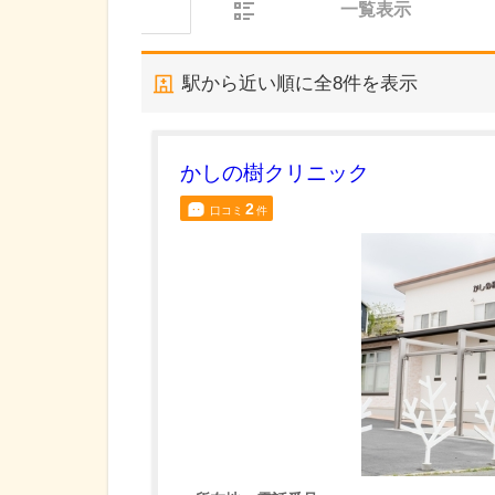
一覧表示
駅から近い順に全
8
件を表示
かしの樹クリニック
2
口コミ
件