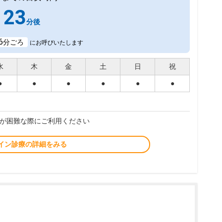
23
分後
6
分ごろ
にお呼びいたします
水
木
金
土
日
祝
●
●
●
●
●
●
が困難な際にご利用ください
イン診療の詳細をみる