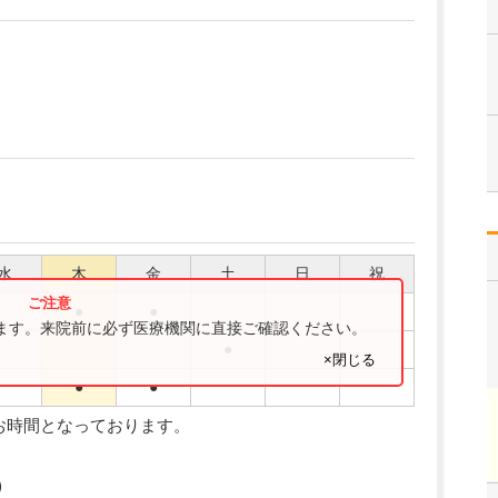
水
木
金
土
日
祝
●
●
ります。来院前に必ず医療機関に直接ご確認ください。
●
×閉じる
●
●
お時間となっております。
)