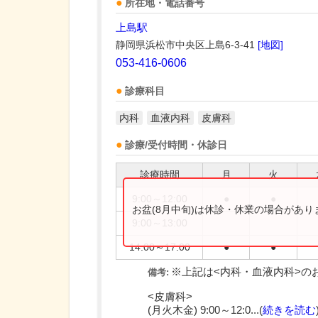
所在地・電話番号
上島駅
静岡県浜松市中央区上島6-3-41
[地図]
053-416-0606
診療科目
内科
血液内科
皮膚科
診療/受付時間・休診日
診療時間
月
火
9:00～12:00
●
●
お盆(8月中旬)は休診・休業の場合があ
9:00～13:00
14:00～17:00
●
●
※上記は<内科・血液内科>の
備考:
<皮膚科>
(月火木金) 9:00～12:0...(
続きを読む