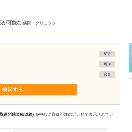
応が可能な
病院・クリニック
変更
追加
変更
検索する
静岡県富士市
富士 足・心臓血管クリニック
駅(遠州鉄道鉄道線)
を中心に直線距離の近い順で表示されてい
花田 明香
院長
取材記事
足の治りにくい傷とフットトラブルにも注力さ