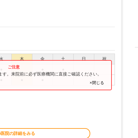
水
木
金
土
日
祝
●
●
●
ります。来院前に必ず医療機関に直接ご確認ください。
●
●
●
×閉じる
の医院の詳細をみる