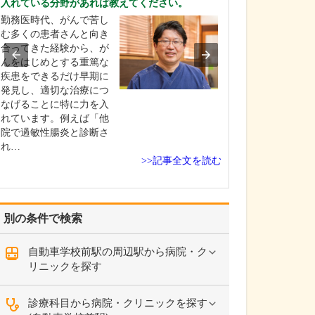
入れている分野があれば教えてください。
ください。
勤務医時代、がんで苦し
「患者さんの声
む多くの患者さんと向き
くこと」です。
合ってきた経験から、が
和感、患部の見
んをはじめとする重篤な
するお気持ちな
疾患をできるだけ早期に
さんがお悩みや
発見し、適切な治療につ
しやすいよう、
なげることに特に力を入
とともにアット
れています。例えば「他
雰囲気づくりを
院で過敏性腸炎と診断さ
います。…
れ…
>>記事全文を読む
別の条件で検索
自動車学校前駅の周辺駅から病院・ク
リニックを探す
診療科目から病院・クリニックを探す