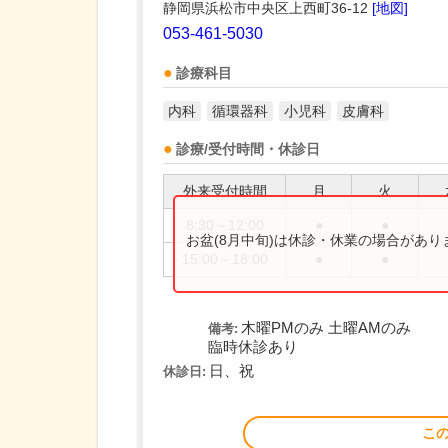
静岡県浜松市中央区上西町36-12
[地図]
053-461-5030
診療科目
内科
循環器科
小児科
皮膚科
診療/受付時間・休診日
外来受付時間
月
火
8:30～12:00
●
●
お盆(8月中旬)は休診・休業の場合があ
15:00～18:00
●
●
木曜PMのみ 土曜AMのみ
備考:
臨時休診あり
日、祝
休診日:
こ