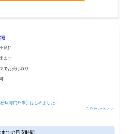
療
不良に
来ます
便でお受け取り
可
花粉症専門外来】はじめました！
こちらから＞＞
診までの目安時間