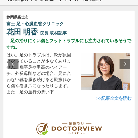
静岡県富士市
富士 足・心臓血管クリニック
花田 明香
院長
取材記事
足の治りにくい傷とフットトラブルにも注力されているそうで
すね。
はい。足のトラブルは、靴が原因
となっていることが少なくありま
せん。扁平足や甲高のハイアー
チ、外反母趾などの場合、足に合
わない靴を履き続けると靴擦れか
ら傷や巻き爪になったりします。
また、足の血行の悪い下…
>>記事全文を読む