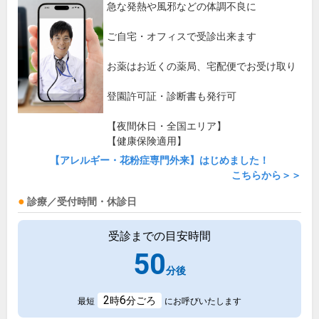
急な発熱や風邪などの体調不良に
ご自宅・オフィスで受診出来ます
お薬はお近くの薬局、宅配便でお受け取り
登園許可証・診断書も発行可
【夜間休日・全国エリア】
【健康保険適用】
【アレルギー・花粉症専門外来】はじめました！
こちらから＞＞
診療／受付時間・休診日
受診までの目安時間
50
分後
2
6
時
分ごろ
最短
にお呼びいたします