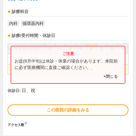
診療科目
内科
循環器内科
診療/受付時間・休診日
外来受付時間
月
火
水
木
金
土
日
祝
9:00～12:00
●
●
●
●
●
●
お盆(8月中旬)は休診・休業の場合があります。来院前
に必ず医療機関に直接ご確認ください。
15:00～18:00
●
●
●
●
×閉じる
日、祝
休診日:
この医院の詳細をみる
※
アクセス数