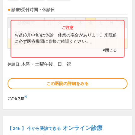
診療/受付時間・休診日
診療時間
月
火
水
木
金
土
日
祝
9:00～12:00
●
●
●
●
●
●
お盆(8月中旬)は休診・休業の場合があります。来院前
に必ず医療機関に直接ご確認ください。
15:00～18:30
●
●
●
●
×閉じる
木曜・土曜午後、日、祝
休診日:
この医院の詳細をみる
※
アクセス数
オンライン診療
【 24h 】 今から受診できる