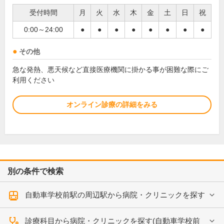
受付時間
月
火
水
木
金
土
日
祝
0:00～24:00
●
●
●
●
●
●
●
●
その他
急な発熱、悪天候など直接医療機関に掛かる事が困難な際にご
利用ください
オンライン診療の詳細をみる
別の条件で検索
自動車学校前駅の周辺駅から病院・クリニックを探す
診療科目から病院・クリニックを探す(自動車学校前