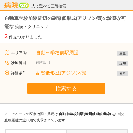
病院なび
人で選べる医院検索
自動車学校前駅周辺の副腎低形成(アジソン病)の診察が可
能な
病院・クリニック
2
件見つかりました
自動車学校前駅周辺
エリア/駅
変更
(未指定)
診療科目
追加
副腎低形成(アジソン病)
詳細条件
変更
検索する
※このページの医療機関・薬局は
自動車学校前駅(遠州鉄道鉄道線)
を中心に
直線距離の近い順で表示されています