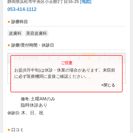
静岡県浜松市中央区小豆餅2丁目16-25
[地図]
053-414-1112
診療科目
皮膚科
美容皮膚科
診療/受付時間・休診日
外来受付時間
月
火
水
木
金
土
日
祝
8:30～12:00
●
●
●
●
●
お盆(8月中旬)は休診・休業の場合があります。来院前
に必ず医療機関に直接ご確認ください。
14:30～18:00
●
●
●
●
×閉じる
土曜AMのみ
備考:
臨時休診あり
木、日、祝
休診日:
口コミ