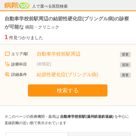
病院なび
人で選べる医院検索
自動車学校前駅周辺の結節性硬化症(プリングル病)の診察
が可能な
病院・クリニック
1
件見つかりました
自動車学校前駅周辺
エリア/駅
変更
(未指定)
診療科目
追加
結節性硬化症(プリングル病)
詳細条件
変更
検索する
※このページの医療機関・薬局は
自動車学校前駅(遠州鉄道鉄道線)
を中心に
直線距離の近い順で表示されています