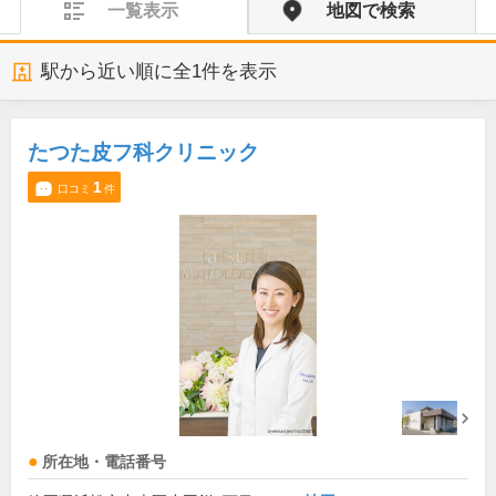
一覧表示
地図で検索
駅から近い順に全
1
件を表示
たつた皮フ科クリニック
1
口コミ
件
所在地・電話番号