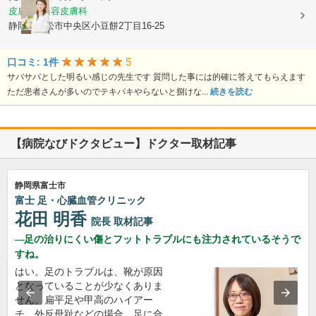
皮膚科, 美容皮膚科
静岡県浜松市中央区小豆餅2丁目16-25
5
口コミ: 1件
サバサバとした明るい感じの先生です 質問した事には的確に答えてもらえます
ただ患者さんが多いのでテキパキやらないと捌けな...
続きを読む
【病院なびドクタビュー】ドクター取材記事
静岡県富士市
富士 足・心臓血管クリニック
花田 明香
院長
取材記事
足の治りにくい傷とフットトラブルにも注力されているそうで
すね。
はい。足のトラブルは、靴が原因
となっていることが少なくありま
せん。扁平足や甲高のハイアー
チ、外反母趾などの場合、足に合