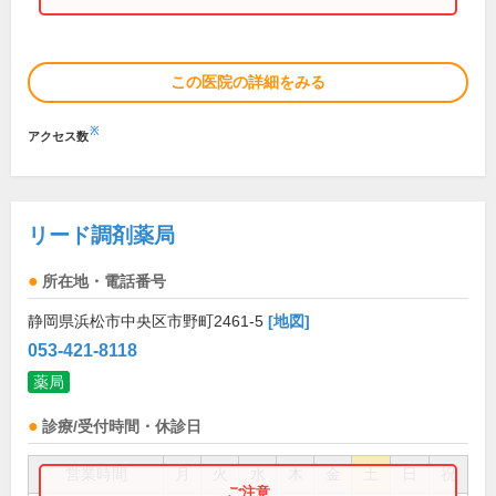
この医院の詳細をみる
※
アクセス数
リード調剤薬局
所在地・電話番号
静岡県浜松市中央区市野町2461-5
[地図]
053-421-8118
薬局
診療/受付時間・休診日
営業時間
月
火
水
木
金
土
日
祝