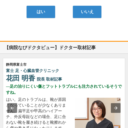
はい
いいえ
【病院なびドクタビュー】ドクター取材記事
静岡県富士市
富士 足・心臓血管クリニック
花田 明香
院長
取材記事
足の治りにくい傷とフットトラブルにも注力されているそうで
すね。
はい。足のトラブルは、靴が原因
となっていることが少なくありま
せん。扁平足や甲高のハイアー
チ、外反母趾などの場合、足に合
わない靴を履き続けると靴擦れか