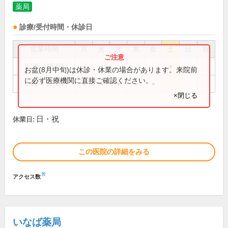
薬局
診療/受付時間・休診日
営業時間
月
火
水
木
金
土
日
祝
9:00～13:00
●
お盆(8月中旬)は休診・休業の場合があります。来院前
に必ず医療機関に直接ご確認ください。
9:00～19:00
●
●
●
●
●
×閉じる
日・祝
休業日:
この医院の詳細をみる
※
アクセス数
いなば薬局