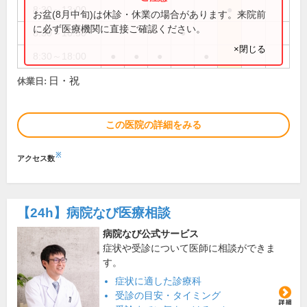
8:30～13:00
●
お盆(8月中旬)は休診・休業の場合があります。来院前
に必ず医療機関に直接ご確認ください。
8:30～16:30
●
×閉じる
8:30～18:00
●
●
●
●
日・祝
休業日:
この医院の詳細をみる
※
アクセス数
【24h】
病院なび医療相談
病院なび公式サービス
症状や受診について医師に相談ができま
す。
症状に適した診療科
受診の目安・タイミング