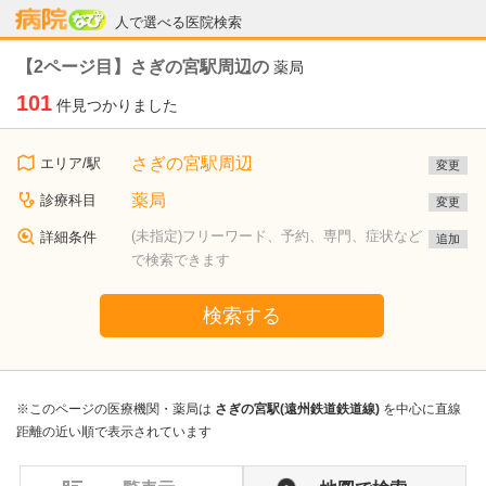
病院なび
人で選べる医院検索
【2ページ目】さぎの宮駅周辺の
薬局
101
件見つかりました
さぎの宮駅周辺
エリア/駅
変更
薬局
診療科目
変更
(未指定)フリーワード、予約、専門、症状など
詳細条件
追加
で検索できます
検索する
※このページの医療機関・薬局は
さぎの宮駅(遠州鉄道鉄道線)
を中心に直線
距離の近い順で表示されています