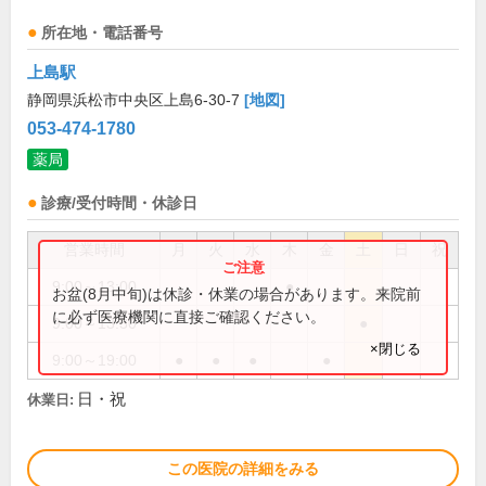
所在地・電話番号
上島駅
静岡県浜松市中央区上島6-30-7
[地図]
053-474-1780
薬局
診療/受付時間・休診日
営業時間
月
火
水
木
金
土
日
祝
9:00～13:00
●
お盆(8月中旬)は休診・休業の場合があります。来院前
に必ず医療機関に直接ご確認ください。
9:00～13:30
●
×閉じる
9:00～19:00
●
●
●
●
日・祝
休業日:
この医院の詳細をみる