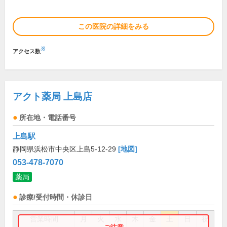
この医院の詳細をみる
※
アクセス数
アクト薬局 上島店
所在地・電話番号
上島駅
静岡県浜松市中央区上島5-12-29
[地図]
053-478-7070
薬局
診療/受付時間・休診日
営業時間
月
火
水
木
金
土
日
祝