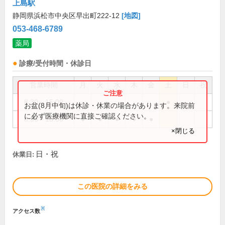
上島駅
静岡県浜松市中央区早出町222-12
[地図]
053-468-6789
薬局
診療/受付時間・休診日
営業時間
月
火
水
木
金
土
日
祝
8:30～15:00
●
お盆(8月中旬)は休診・休業の場合があります。来院前
に必ず医療機関に直接ご確認ください。
8:30～18:30
●
●
●
●
●
×閉じる
日・祝
休業日:
この医院の詳細をみる
※
アクセス数