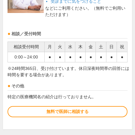
受診までに気をつけること
などにご利用ください。（無料でご利用い
ただけます）
相談／受付時間
相談受付時間
月
火
水
木
金
土
日
祝
0:00～24:00
●
●
●
●
●
●
●
●
※24時間365日、受け付けています。休日深夜時間帯の回答には
時間を要する場合があります。
その他
特定の医療機関名の紹介は行っておりません。
無料で医師に相談する