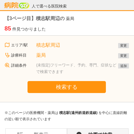
病院なび
人で選べる医院検索
【3ページ目】積志駅周辺の
薬局
85
件見つかりました
積志駅周辺
エリア/駅
変更
薬局
診療科目
変更
(未指定)フリーワード、予約、専門、症状など
詳細条件
追加
で検索できます
検索する
※このページの医療機関・薬局は
積志駅(遠州鉄道鉄道線)
を中心に直線距離
の近い順で表示されています