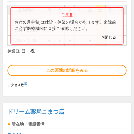
営業時間
月
火
水
木
金
土
日
祝
8:30～13:00
●
お盆(8月中旬)は休診・休業の場合があります。来院前
に必ず医療機関に直接ご確認ください。
8:30～16:30
●
×閉じる
8:30～18:00
●
●
●
●
日・祝
休業日:
この医院の詳細をみる
※
アクセス数
ドリーム薬局こまつ店
所在地・電話番号