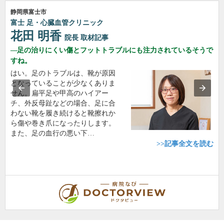
静岡県富士市
富士 足・心臓血管クリニック
花田 明香
院長
取材記事
足の治りにくい傷とフットトラブルにも注力されているそうで
すね。
はい。足のトラブルは、靴が原因
となっていることが少なくありま
せん。扁平足や甲高のハイアー
チ、外反母趾などの場合、足に合
わない靴を履き続けると靴擦れか
ら傷や巻き爪になったりします。
また、足の血行の悪い下…
>>記事全文を読む