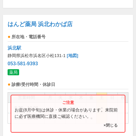
はんど薬局 浜北わかば店
所在地・電話番号
浜北駅
静岡県浜松市浜名区小松131-1
[地図]
053-581-9393
薬局
診療/受付時間・休診日
営業時間
月
火
水
木
金
土
日
祝
8:30～12:30
●
●
お盆(8月中旬)は休診・休業の場合があります。来院前
に必ず医療機関に直接ご確認ください。
8:30～18:00
●
●
●
●
×閉じる