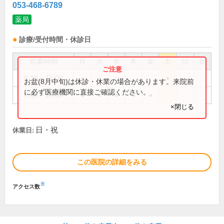
053-468-6789
薬局
診療/受付時間・休診日
営業時間
月
火
水
木
金
土
日
祝
8:30～15:00
●
お盆(8月中旬)は休診・休業の場合があります。来院前
に必ず医療機関に直接ご確認ください。
8:30～18:30
●
●
●
●
●
×閉じる
日・祝
休業日:
この医院の詳細をみる
※
アクセス数