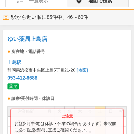
一覧表示
地図で検索
駅から近い順に
85
件中、
46～60件
ゆい薬局上島店
所在地・電話番号
上島駅
静岡県浜松市中央区上島5丁目21-26
[地図]
053-412-6688
薬局
診療/受付時間・休診日
営業時間
月
火
水
木
金
土
日
祝
8:30～12:15
●
●
お盆(8月中旬)は休診・休業の場合があります。来院前
に必ず医療機関に直接ご確認ください。
8:30～18:30
●
●
●
●