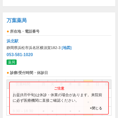
万葉薬局
所在地・電話番号
浜北駅
静岡県浜松市浜名区横須賀182-3
[地図]
053-581-1020
薬局
診療/受付時間・休診日
営業時間
月
火
水
木
金
土
日
祝
8:30～12:00
●
お盆(8月中旬)は休診・休業の場合があります。来院前
に必ず医療機関に直接ご確認ください。
8:30～13:00
●
×閉じる
8:30～18:30
●
●
●
●