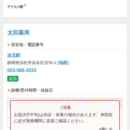
※
アクセス数
太田薬局
所在地・電話番号
浜北駅
静岡県浜松市浜名区沼76-1
[地図]
053-586-3033
薬局
診療/受付時間・休診日
営業時間
月
火
水
木
金
土
日
祝
9:00～17:00
●
●
お盆(8月中旬)は休診・休業の場合があります。来院前
に必ず医療機関に直接ご確認ください。
9:00～19:00
●
●
●
●
×閉じる