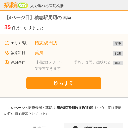
病院なび
人で選べる医院検索
【4ページ目】積志駅周辺の
薬局
85
件見つかりました
積志駅周辺
エリア/駅
変更
薬局
診療科目
変更
(未指定)フリーワード、予約、専門、症状など
詳細条件
追加
で検索できます
検索する
※このページの医療機関・薬局は
積志駅(遠州鉄道鉄道線)
を中心に直線距離
の近い順で表示されています