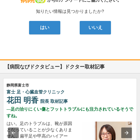
病院なび
からのアンケートにご協力ください。
知りたい情報は見つかりましたか?
はい
いいえ
【病院なびドクタビュー】ドクター取材記事
静岡県富士市
富士 足・心臓血管クリニック
花田 明香
院長
取材記事
足の治りにくい傷とフットトラブルにも注力されているそうで
すね。
はい。足のトラブルは、靴が原因
となっていることが少なくありま
せん。扁平足や甲高のハイアー