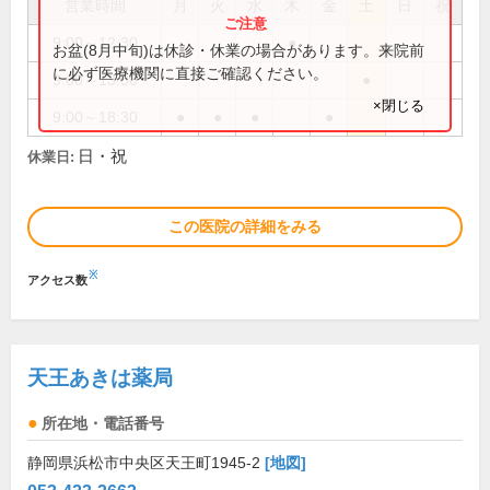
営業時間
月
火
水
木
金
土
日
祝
9:00～12:30
●
お盆(8月中旬)は休診・休業の場合があります。来院前
に必ず医療機関に直接ご確認ください。
9:00～13:00
●
×閉じる
9:00～18:30
●
●
●
●
日・祝
休業日:
この医院の詳細をみる
※
アクセス数
天王あきは薬局
所在地・電話番号
静岡県浜松市中央区天王町1945-2
[地図]