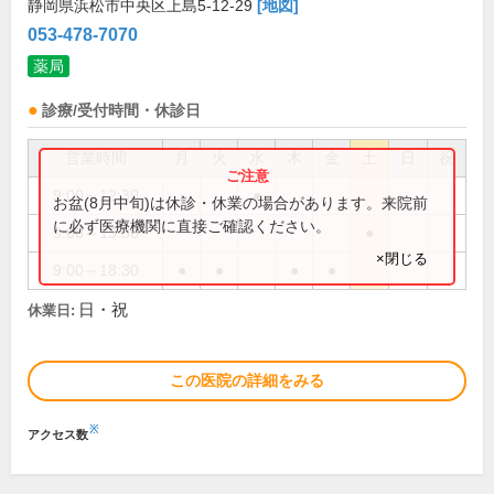
静岡県浜松市中央区上島5-12-29
[地図]
053-478-7070
薬局
診療/受付時間・休診日
営業時間
月
火
水
木
金
土
日
祝
9:00～12:30
●
お盆(8月中旬)は休診・休業の場合があります。来院前
に必ず医療機関に直接ご確認ください。
9:00～13:30
●
×閉じる
9:00～18:30
●
●
●
●
日・祝
休業日:
この医院の詳細をみる
※
アクセス数