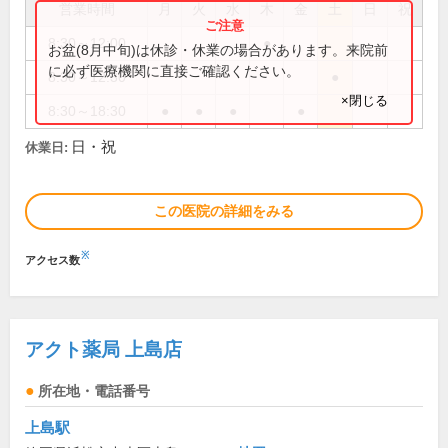
営業時間
月
火
水
木
金
土
日
祝
8:30～12:00
●
お盆(8月中旬)は休診・休業の場合があります。来院前
に必ず医療機関に直接ご確認ください。
8:30～12:30
●
×閉じる
8:30～18:30
●
●
●
●
日・祝
休業日:
この医院の詳細をみる
※
アクセス数
アクト薬局 上島店
所在地・電話番号
上島駅