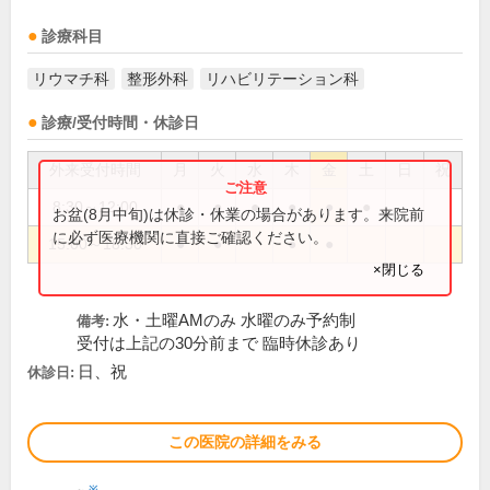
診療科目
リウマチ科
整形外科
リハビリテーション科
診療/受付時間・休診日
外来受付時間
月
火
水
木
金
土
日
祝
8:30～12:00
●
●
●
●
●
●
お盆(8月中旬)は休診・休業の場合があります。来院前
に必ず医療機関に直接ご確認ください。
15:00～18:30
●
●
●
●
×閉じる
水・土曜AMのみ 水曜のみ予約制
備考:
受付は上記の30分前まで 臨時休診あり
日、祝
休診日:
この医院の詳細をみる