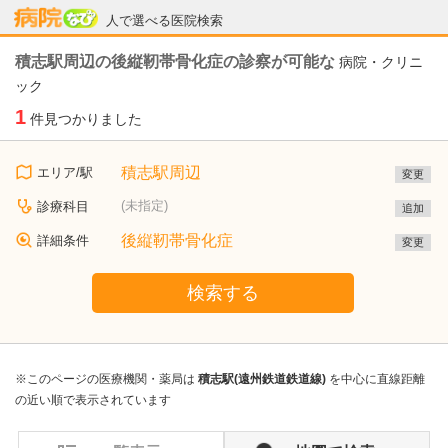
病院なび
人で選べる医院検索
積志駅周辺の後縦靭帯骨化症の診察が可能な
病院・クリニ
ック
1
件見つかりました
積志駅周辺
エリア/駅
変更
(未指定)
診療科目
追加
後縦靭帯骨化症
詳細条件
変更
検索する
※このページの医療機関・薬局は
積志駅(遠州鉄道鉄道線)
を中心に直線距離
の近い順で表示されています