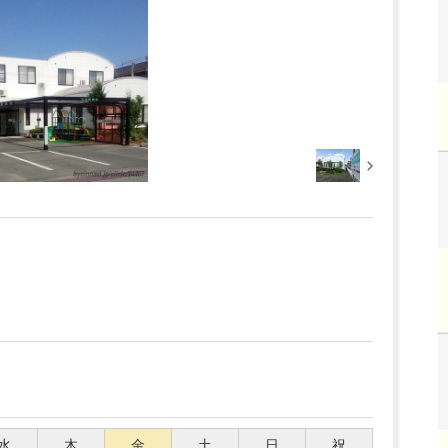
水
木
金
土
日
祝