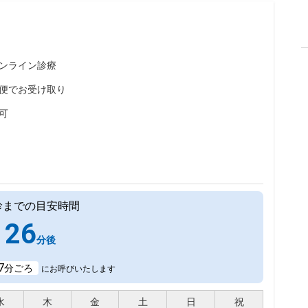
ンライン診療
便でお受け取り
可
診までの目安時間
26
分後
7
分ごろ
にお呼びいたします
水
木
金
土
日
祝