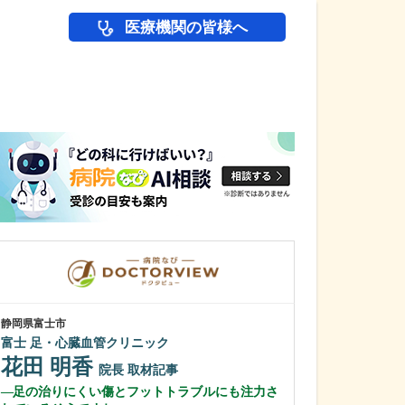
医療機関の皆様へ
医師(ドクター)の
静岡県富士市
静岡県静岡市葵区
富士 足・心臓血管クリニック
ひびのクリニッ
花田 明香
日比野 正
院長
取材記事
足の治りにくい傷とフットトラブルにも注力さ
幅広い診療に対