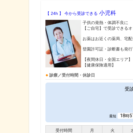
小児科
【 24h 】 今から受診できる
子供の発熱・体調不良に
【ご自宅】で受診できるオ
お薬はお近くの薬局、宅配
登園許可証・診断書も発行
【夜間休日・全国エリア】
【健康保険適用】
診療／受付時間・休診日
受
18
5
時
最短
受付時間
月
火