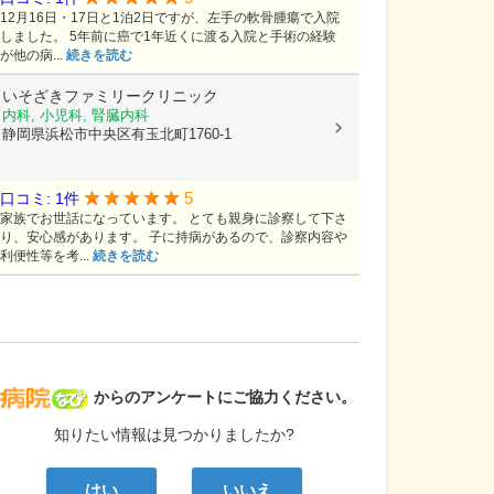
12月16日・17日と1泊2日ですが、左手の軟骨腫瘍で入院
しました。 5年前に癌で1年近くに渡る入院と手術の経験
が他の病...
続きを読む
いそざきファミリークリニック
内科, 小児科, 腎臓内科
静岡県浜松市中央区有玉北町1760-1
5
口コミ: 1件
家族でお世話になっています。 とても親身に診察して下さ
り、安心感があります。 子に持病があるので、診察内容や
利便性等を考...
続きを読む
病院なび
からのアンケートにご協力ください。
知りたい情報は見つかりましたか?
はい
いいえ