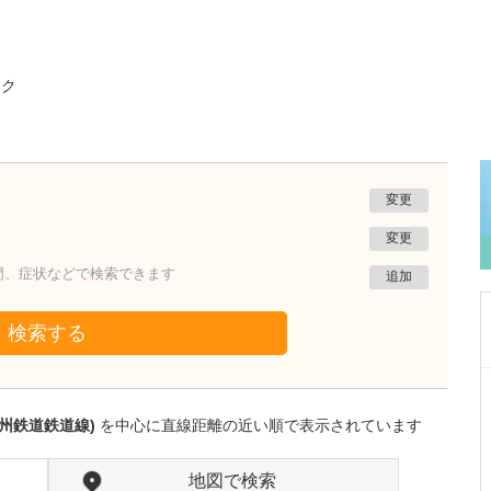
ック
変更
変更
門、症状などで検索できます
追加
検索する
群馬県高崎市
土岐医院
州鉄道鉄道線)
を中心に直線距離の近い順で表示されています
土岐 文彰
院長
取材記事
小児外科の標榜はかなり珍しいのではないでし
地図で検索