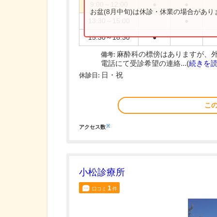
9:00～12:00
●
●
お盆(8月中旬)は休診・休業の場合があ
13:30～15:00
●
15:30～18:30
●
麻酔科の標傍はありますが、外
備考:
電話にて受診希望の連絡...(
続きを
日・祝
休診日:
こ
※
アクセス数
小松診療所
1
口コミ
件