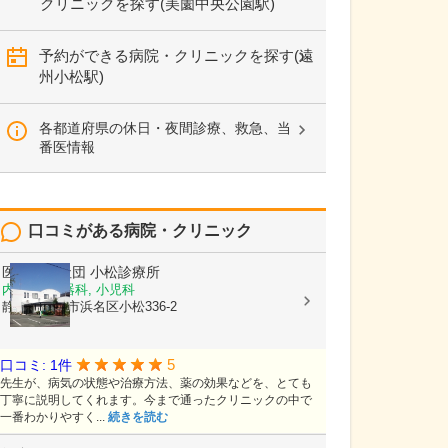
クリニックを探す(美薗中央公園駅)
予約ができる病院・クリニックを探す(遠
州小松駅)
各都道府県の休日・夜間診療、救急、当
番医情報
口コミがある病院・クリニック
医療法人社団
小松診療所
内科, 消化器科, 小児科
静岡県浜松市浜名区小松336-2
5
口コミ: 1件
先生が、病気の状態や治療方法、薬の効果などを、とても
丁寧に説明してくれます。今まで通ったクリニックの中で
一番わかりやすく...
続きを読む