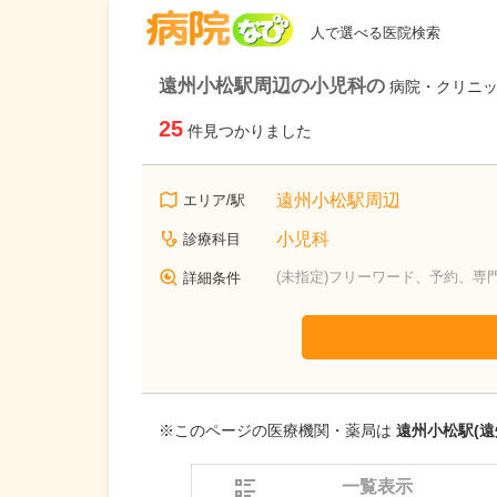
病院なび
人で選べる医院検索
遠州小松駅周辺の小児科の
病院・クリニ
25
件見つかりました
遠州小松駅周辺
エリア/駅
小児科
診療科目
(未指定)フリーワード、予約、専
詳細条件
※このページの医療機関・薬局は
遠州小松駅(遠
一覧表示