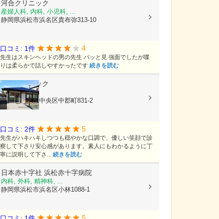
河合クリニック
産婦人科, 内科, 小児科, ...
静岡県浜松市浜名区貴布弥313-10
4
口コミ: 1件
先生はスキンヘッドの男の先生 パッと見 強面でしたが喋
りは柔らかで話しやすかったです
続きを読む
小林クリニック
小児科, 内科
静岡県浜松市中央区中郡町831-2
5
口コミ: 2件
先生がハキハキしつつも穏やかな口調で、優しい笑顔で診
察して下さり安心感があります。素人にもわかるように丁
寧に説明して下さ...
続きを読む
日本赤十字社
浜松赤十字病院
内科, 外科, 精神科, ...
静岡県浜松市浜名区小林1088-1
5
口コミ: 1件