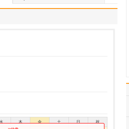
ょうか?
小児外科の開業医は県内
でも少なく、高崎市では
当院だけです。どんな症
状を診てもらえるのかピ
ンとこない方も多いと思
いますが、私の得意分野
をわかりやすく言うと
「子どものおなかやおし
りの病気」です。よくあ
る子…
>>記事全文を読む
水
木
金
土
日
祝