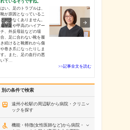
れているそうですね。
入れている分野
はい。足のトラブルは、
勤務医時代、が
靴が原因となっているこ
む多くの患者さ
とが少なくありません。
合ってきた経験
扁平足や甲高のハイアー
んをはじめとす
チ、外反母趾などの場
疾患をできるだ
合、足に合わない靴を履
発見し、適切な
き続けると靴擦れから傷
なげることに特
や巻き爪になったりしま
れています。例
す。また、足の血行の悪
院で過敏性腸炎
い下…
れ…
>>記事全文を読む
別の条件で検索
遠州小松駅の周辺駅から病院・クリニ
ックを探す
機能・特徴(女性医師など)から病院・