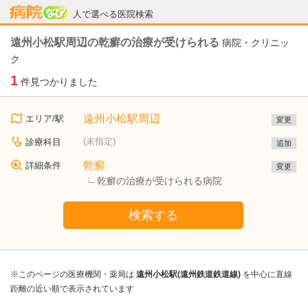
病院なび
人で選べる医院検索
遠州小松駅周辺の乾癬の治療が受けられる
病院・クリニッ
ク
1
件見つかりました
遠州小松駅周辺
エリア/駅
変更
(未指定)
診療科目
追加
乾癬
詳細条件
変更
乾癬の治療が受けられる病院
検索する
※このページの医療機関・薬局は
遠州小松駅(遠州鉄道鉄道線)
を中心に直線
距離の近い順で表示されています