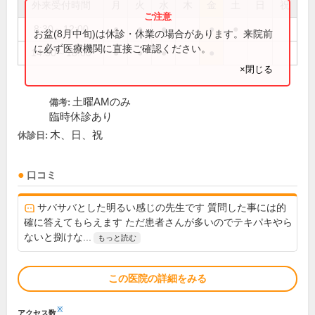
外来受付時間
月
火
水
木
金
土
日
祝
8:30～12:00
●
●
●
●
●
お盆(8月中旬)は休診・休業の場合があります。来院前
に必ず医療機関に直接ご確認ください。
14:30～18:00
●
●
●
●
×閉じる
土曜AMのみ
備考:
臨時休診あり
木、日、祝
休診日:
口コミ
サバサバとした明るい感じの先生です 質問した事には的
確に答えてもらえます ただ患者さんが多いのでテキパキやら
ないと捌けな...
もっと読む
この医院の詳細をみる
※
アクセス数