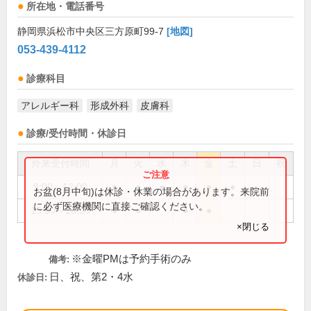
所在地・電話番号
静岡県浜松市中央区三方原町99-7
[地図]
053-439-4112
診療科目
アレルギー科
形成外科
皮膚科
診療/受付時間・休診日
外来受付時間
月
火
水
木
金
土
日
祝
9:00～12:00
●
●
●
●
●
●
お盆(8月中旬)は休診・休業の場合があります。来院前
に必ず医療機関に直接ご確認ください。
15:00～18:00
●
●
●
●
×閉じる
※金曜PMは予約手術のみ
備考:
日、祝、第2・4水
休診日: