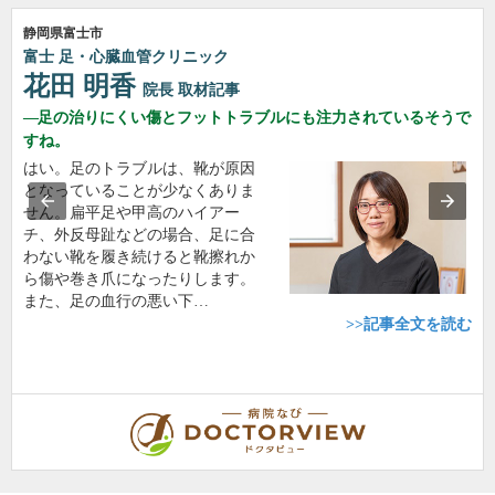
静岡県富士市
富士 足・心臓血管クリニック
花田 明香
院長
取材記事
足の治りにくい傷とフットトラブルにも注力されているそうで
すね。
はい。足のトラブルは、靴が原因
となっていることが少なくありま
せん。扁平足や甲高のハイアー
チ、外反母趾などの場合、足に合
わない靴を履き続けると靴擦れか
ら傷や巻き爪になったりします。
また、足の血行の悪い下…
>>記事全文を読む