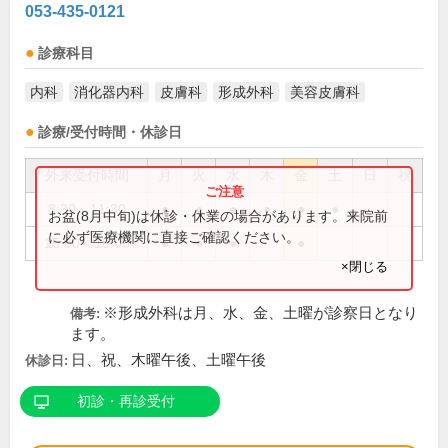
053-435-0121
診療科目
内科
消化器内科
皮膚科
形成外科
美容皮膚科
診療/受付時間・休診日
外来受付時間
月
火
水
木
金
土
日
祝
8:30～11:30
●
●
●
●
●
●
お盆(8月中旬)は休診・休業の場合があります。来院前
に必ず医療機関に直接ご確認ください。
15:00～18:00
●
●
●
●
×閉じる
※形成外科は月、水、金、土曜が診察日となり
備考:
ます。
日、祝、木曜午後、土曜午後
休診日:
初診・再診受付