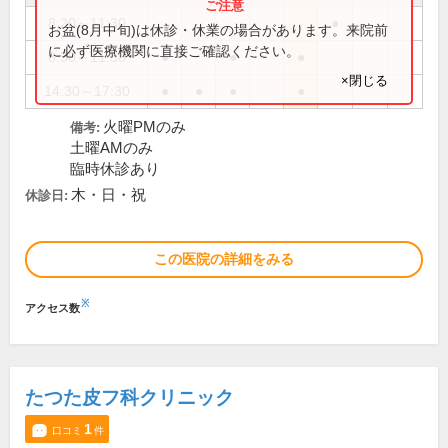
8:20～11:30
●
お盆(8月中旬)は休診・休業の場合があります。来院前
に必ず医療機関に直接ご確認ください。
8:30～11:30
●
●
●
×閉じる
14:30～17:30
●
●
●
●
火曜PMのみ
備考:
土曜AMのみ
臨時休診あり
木・日・祝
休診日:
この医院の詳細をみる
※
アクセス数
たつた皮フ科クリニック
1
口コミ
件