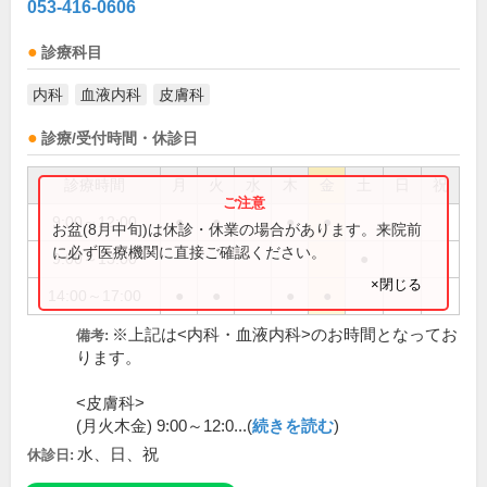
053-416-0606
診療科目
内科
血液内科
皮膚科
診療/受付時間・休診日
診療時間
月
火
水
木
金
土
日
祝
9:00～12:00
●
●
●
●
お盆(8月中旬)は休診・休業の場合があります。来院前
に必ず医療機関に直接ご確認ください。
9:00～13:00
●
×閉じる
14:00～17:00
●
●
●
●
※上記は<内科・血液内科>のお時間となってお
備考:
ります。
<皮膚科>
(月火木金) 9:00～12:0...(
続きを読む
)
水、日、祝
休診日: