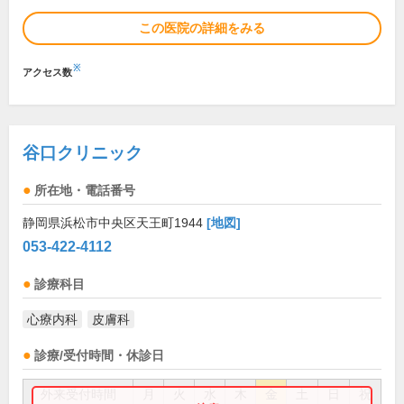
この医院の詳細をみる
※
アクセス数
谷口クリニック
所在地・電話番号
静岡県浜松市中央区天王町1944
[地図]
053-422-4112
診療科目
心療内科
皮膚科
診療/受付時間・休診日
外来受付時間
月
火
水
木
金
土
日
祝