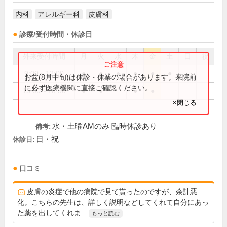
内科
アレルギー科
皮膚科
診療/受付時間・休診日
外来受付時間
月
火
水
木
金
土
日
祝
9:00～12:00
●
●
●
●
●
●
お盆(8月中旬)は休診・休業の場合があります。来院前
に必ず医療機関に直接ご確認ください。
15:00～18:30
●
●
●
●
×閉じる
水・土曜AMのみ 臨時休診あり
備考:
日・祝
休診日:
口コミ
皮膚の炎症で他の病院で見て貰ったのですが、余計悪
化。こちらの先生は、詳しく説明などしてくれて自分にあっ
た薬を出してくれま...
もっと読む