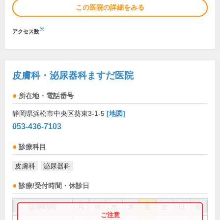
この医院の詳細をみる
※
アクセス数
皮膚科・泌尿器科ますだ医院
所在地・電話番号
静岡県浜松市中央区葵東3-1-5
[地図]
053-436-7103
診療科目
皮膚科
泌尿器科
診療/受付時間・休診日
診療時間
月
火
水
木
金
土
日
祝