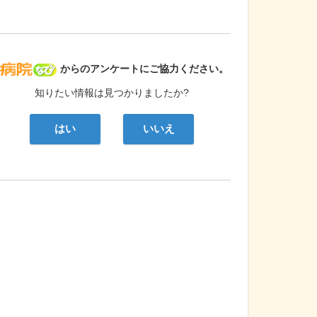
病院なび
からのアンケートにご協力ください。
知りたい情報は見つかりましたか?
はい
いいえ