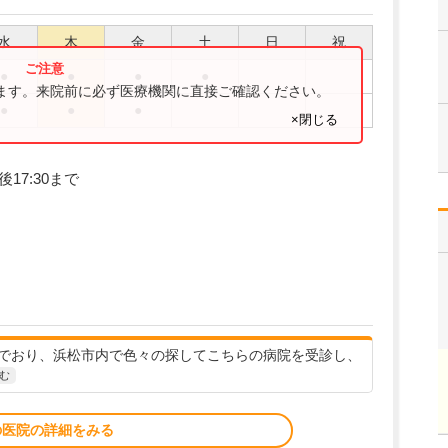
水
木
金
土
日
祝
●
●
●
●
ります。来院前に必ず医療機関に直接ご確認ください。
●
●
●
×閉じる
17:30まで
んでおり、浜松市内で色々の探してこちらの病院を受診し、
む
の医院の詳細をみる