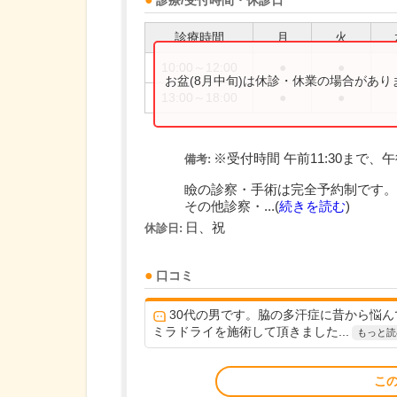
診療/受付時間・休診日
診療時間
月
火
10:00～12:00
●
●
お盆(8月中旬)は休診・休業の場合があ
13:00～18:00
●
●
※受付時間 午前11:30まで、午後
備考:
瞼の診察・手術は完全予約制です。
その他診察・...(
続きを読む
)
日、祝
休診日:
口コミ
30代の男です。脇の多汗症に昔から悩
ミラドライを施術して頂きました...
もっと読
こ