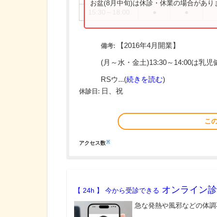
お盆(8月中旬)は休診・休業の場合があ
15:30～18:00
●
●
【2016年4月開業】
備考:
(月～水・金土)13:30～14:00は
RSウ...(
続きを読む
)
日、祝
休診日:
こ
※
アクセス数
オンライン診
【 24h 】 今から受診できる
急な発熱や風邪などの体調