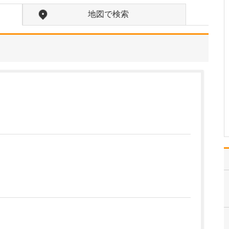
れているそうですね。
地図で検索
はい。足のトラブルは、
靴が原因となっているこ
とが少なくありません。
扁平足や甲高のハイアー
チ、外反母趾などの場
合、足に合わない靴を履
き続けると靴擦れから傷
や巻き爪になったりしま
す。また、足の血行の悪
い下…
>>記事全文を読む