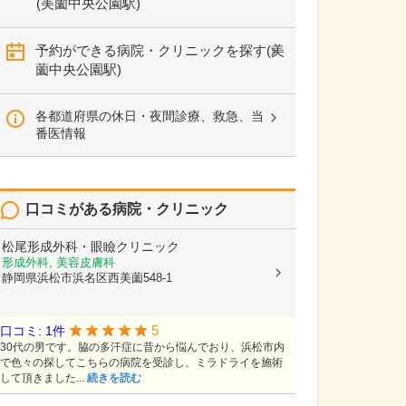
(美薗中央公園駅)
予約ができる病院・クリニックを探す(美
薗中央公園駅)
各都道府県の休日・夜間診療、救急、当
番医情報
口コミがある病院・クリニック
松尾形成外科・眼瞼クリニック
形成外科, 美容皮膚科
静岡県浜松市浜名区西美薗548-1
5
口コミ: 1件
30代の男です。脇の多汗症に昔から悩んでおり、浜松市内
で色々の探してこちらの病院を受診し、ミラドライを施術
して頂きました...
続きを読む