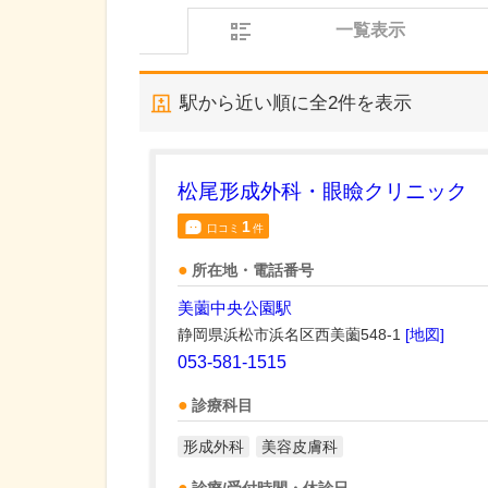
一覧表示
駅から近い順に全
2
件を表示
松尾形成外科・眼瞼クリニック
1
口コミ
件
所在地・電話番号
美薗中央公園駅
静岡県浜松市浜名区西美薗548-1
[地図]
053-581-1515
診療科目
形成外科
美容皮膚科