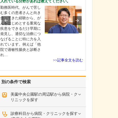
入れている分野があれば教えてください。
患者さんに気軽
勤務医時代、がんで苦し
ていただけるよ
む多くの患者さんと向き
んなときも笑顔
合ってきた経験から、が
ことを心がけて
んをはじめとする重篤な
さまざまな症状
疾患をできるだけ早期に
も、子育て上の
発見し、適切な治療につ
ても、自分だけ
なげることに特に力を入
んでいても事態
れています。例えば「他
りません。また
院で過敏性腸炎と診断さ
のニ…
れ…
>>記事全文を読む
別の条件で検索
美薗中央公園駅の周辺駅から病院・ク
リニックを探す
診療科目から病院・クリニックを探す