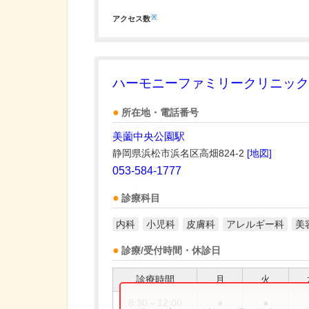
※
アクセス数
ハーモニーファミリークリニック
所在地・電話番号
美薗中央公園駅
静岡県浜松市浜名区高畑824-2
[地図]
053-584-1777
診療科目
内科
小児科
皮膚科
アレルギー科
美
診療/受付時間・休診日
診療時間
月
火
8:30～12:00
●
●