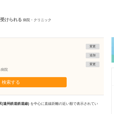
が受けられる
病院・クリニック
変更
追加
変更
る病院
検索する
静岡県富士市
富士 足・心臓血管クリニック
花田 明香
駅(遠州鉄道鉄道線)
を中心に直線距離の近い順で表示されてい
院長
取材記事
足の治りにくい傷とフットトラブルにも注力さ