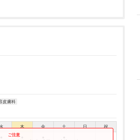
容皮膚科
水
木
金
土
日
祝
●
●
●
●