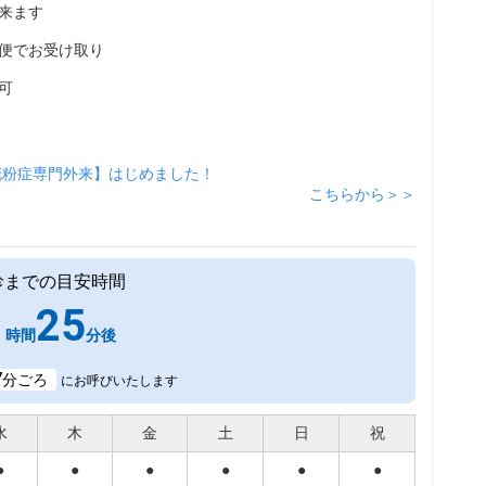
来ます
便でお受け取り
可
花粉症専門外来】はじめました！
こちらから＞＞
診までの目安時間
1
25
時間
分後
7
分ごろ
にお呼びいたします
水
木
金
土
日
祝
●
●
●
●
●
●