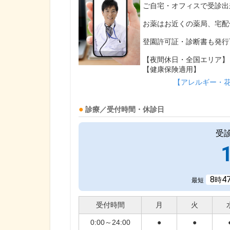
ご自宅・オフィスで受診出
お薬はお近くの薬局、宅配
登園許可証・診断書も発行
【夜間休日・全国エリア】
【健康保険適用】
【アレルギー・
診療／受付時間・休診日
受
8
4
時
最短
受付時間
月
火
0:00～24:00
●
●