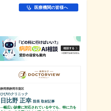
医療機関の皆様へ
医師(ドクター)の
静岡県静岡市葵区
東京都杉並区
ひびのクリニック
ファミリークリ
日比野 正幸
根岸 舞
院長
取材記事
医
幅広い診療に対応されている中でも、特に力を
毎日の診察で心