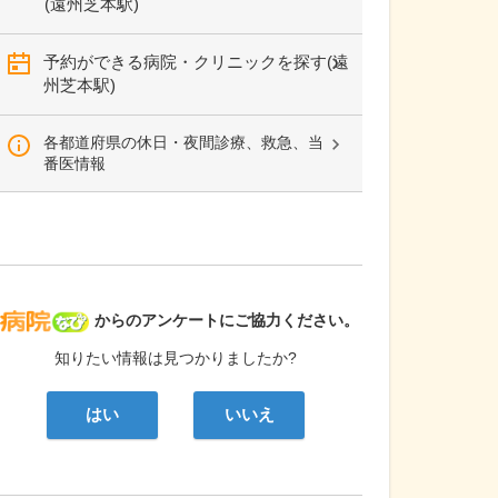
(遠州芝本駅)
予約ができる病院・クリニックを探す(遠
州芝本駅)
各都道府県の休日・夜間診療、救急、当
番医情報
病院なび
からのアンケートにご協力ください。
知りたい情報は見つかりましたか?
はい
いいえ