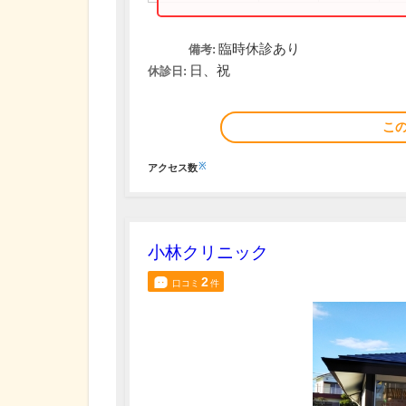
臨時休診あり
備考:
日、祝
休診日:
こ
※
アクセス数
小林クリニック
2
口コミ
件