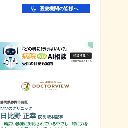
医療機関の皆様へ
医師(ドクター)の
静岡県静岡市葵区
千葉県千葉市花見川
ひびのクリニック
真清クリニック
日比野 正幸
日比野 
院長
取材記事
幅広い診療に対応されている中でも、特に力を
ロービジョンケ