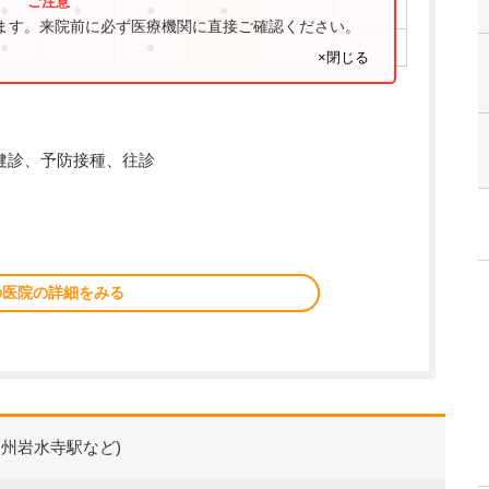
●
●
●
●
ります。来院前に必ず医療機関に直接ご確認ください。
●
●
×閉じる
乳児健診、予防接種、往診
の医院の詳細をみる
遠州岩水寺駅など)