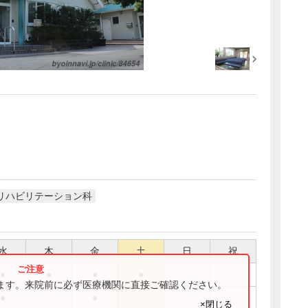
リハビリテーション科
水
木
金
土
日
祝
●
●
●
●
ります。来院前に必ず医療機関に直接ご確認ください。
●
●
×閉じる