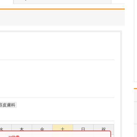
れているそうですね。
はい。足のトラブルは、
靴が原因となっているこ
とが少なくありません。
扁平足や甲高のハイアー
チ、外反母趾などの場
合、足に合わない靴を履
き続けると靴擦れから傷
や巻き爪になったりしま
す。また、足の血行の悪
い下…
>>記事全文を読む
容皮膚科
水
木
金
土
日
祝