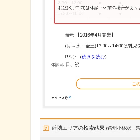
8:30～12:00
●
●
お盆(8月中旬)は休診・休業の場合があ
15:30～18:00
●
●
【2016年4月開業】
備考:
(月～水・金土)13:30～14:00は
RSウ...(
続きを読む
)
日、祝
休診日:
こ
※
アクセス数
近隣エリアの検索結果
(遠州小林駅・