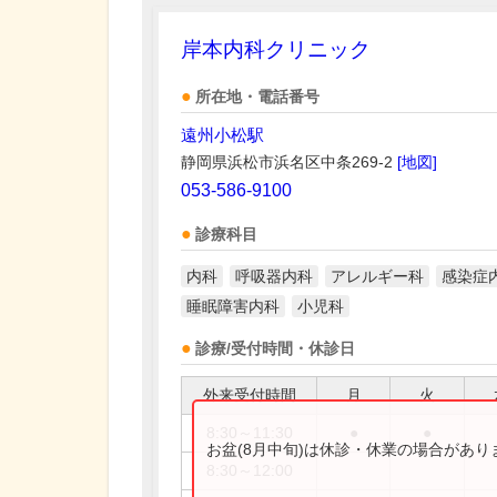
岸本内科クリニック
所在地・電話番号
遠州小松駅
静岡県浜松市浜名区中条269-2
[地図]
053-586-9100
診療科目
内科
呼吸器内科
アレルギー科
感染症
睡眠障害内科
小児科
診療/受付時間・休診日
外来受付時間
月
火
8:30～11:30
●
●
お盆(8月中旬)は休診・休業の場合があ
8:30～12:00