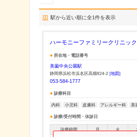
駅から近い順に全
1
件を表示
ハーモニーファミリークリニック
所在地・電話番号
美薗中央公園駅
静岡県浜松市浜名区高畑824-2
[地図]
053-584-1777
診療科目
内科
小児科
皮膚科
アレルギー科
美
診療/受付時間・休診日
診療時間
月
火