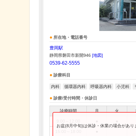
所在地・電話番号
豊岡駅
静岡県磐田市新開946
[地図]
0539-62-5555
診療科目
内科
循環器内科
呼吸器内科
小児科
診療/受付時間・休診日
診療時間
月
火
9:00～12:00
●
●
お盆(8月中旬)は休診・休業の場合があ
15:00～18:00
●