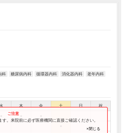
内科
糖尿病内科
循環器内科
消化器内科
老年内科
水
木
金
土
日
祝
●
●
●
ります。来院前に必ず医療機関に直接ご確認ください。
●
×閉じる