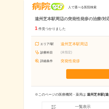
病院なび
人で選べる医院検索
遠州芝本駅周辺の突発性発疹の治療/対
1
件見つかりました
遠州芝本駅周辺
エリア/駅
(未指定)
診療科目
突発性発疹
詳細条件
※このページの医療機関・薬局は
遠州芝本駅(遠
一覧表示