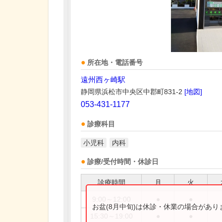
所在地・電話番号
遠州西ヶ崎駅
静岡県浜松市中央区中郡町831-2
[地図]
053-431-1177
診療科目
小児科
内科
診療/受付時間・休診日
診療時間
月
火
9:00～12:00
●
●
お盆(8月中旬)は休診・休業の場合があ
15:30～19:00
●
●