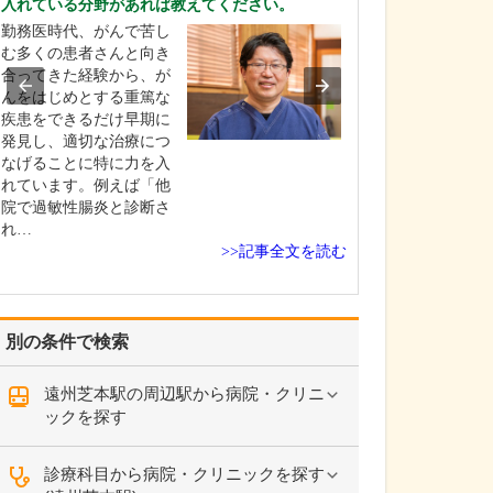
入れている分野があれば教えてください。
受けられるのか
勤務医時代、がんで苦し
視覚障害という
む多くの患者さんと向き
障害者手帳の交
合ってきた経験から、が
なる6級以上の障
んをはじめとする重篤な
場合を想像され
疾患をできるだけ早期に
いかもしれませ
発見し、適切な治療につ
し実際には、そ
なげることに特に力を入
は該当しないも
れています。例えば「他
力や視野の低下
院で過敏性腸炎と診断さ
日常生活や仕事
れ…
を…
>>記事全文を読む
別の条件で検索
遠州芝本駅の周辺駅から病院・クリニ
ックを探す
診療科目から病院・クリニックを探す