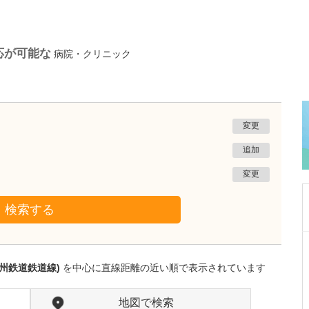
応が可能な
病院・クリニック
変更
追加
変更
検索する
静岡県富士市
富士 足・心臓血管クリニック
州鉄道鉄道線)
を中心に直線距離の近い順で表示されています
花田 明香
院長
取材記事
足の治りにくい傷とフットトラブルにも注力さ
地図で検索