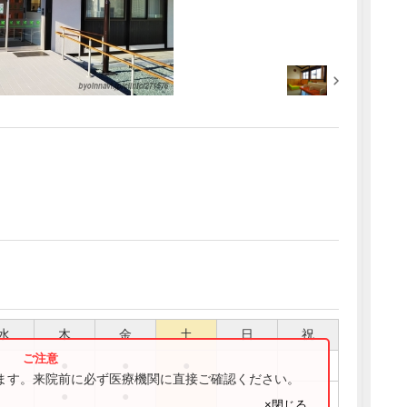
水
木
金
土
日
祝
●
●
●
ります。来院前に必ず医療機関に直接ご確認ください。
●
●
×閉じる