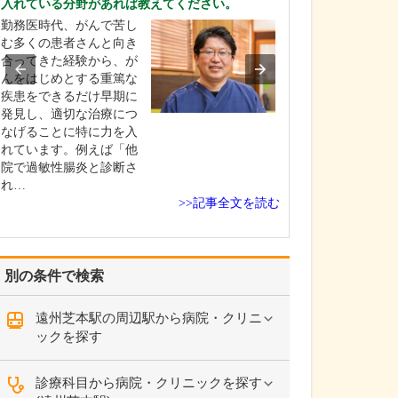
入れている分野があれば教えてください。
れまでと大きく変
勤務医時代、がんで苦し
大きな変更はあ
む多くの患者さんと向き
が、診療時間は
合ってきた経験から、が
長くなっており
んをはじめとする重篤な
も診療していま
疾患をできるだけ早期に
機器などの設備
発見し、適切な治療につ
も、尿道から膀
なげることに特に力を入
を観察する軟性
れています。例えば「他
超音波診断装置
院で過敏性腸炎と診断さ
流測定装置(トイ
れ…
ど…
>>記事全文を読む
別の条件で検索
遠州芝本駅の周辺駅から病院・クリニ
ックを探す
診療科目から病院・クリニックを探す