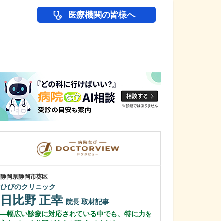
医療機関の皆様へ
医師(ドクター)の
静岡県静岡市葵区
神奈川県横浜市港南
ひびのクリニック
上大岡はやし泌
日比野 正幸
林 成彦
院長
取材記事
院
幅広い診療に対応されている中でも、特に力を
医院をリニュー