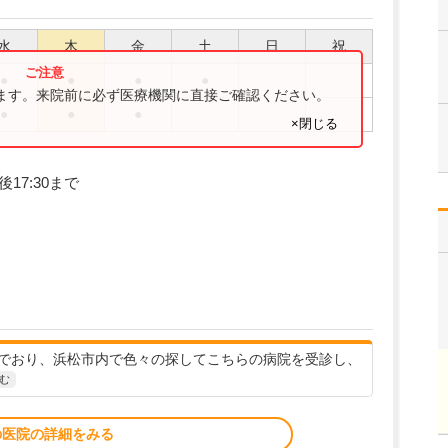
水
木
金
土
日
祝
●
●
●
●
ります。来院前に必ず医療機関に直接ご確認ください。
●
●
●
×閉じる
17:30まで
んでおり、浜松市内で色々の探してこちらの病院を受診し、
む
の医院の詳細をみる