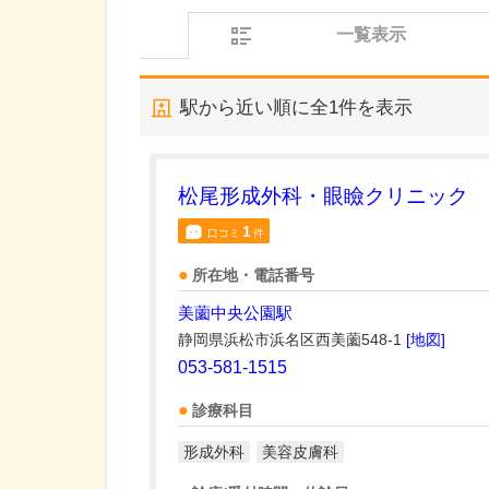
一覧表示
駅から近い順に全
1
件を表示
松尾形成外科・眼瞼クリニック
1
口コミ
件
所在地・電話番号
美薗中央公園駅
静岡県浜松市浜名区西美薗548-1
[地図]
053-581-1515
診療科目
形成外科
美容皮膚科