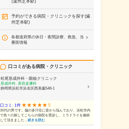
(遠州芝本駅)
予約ができる病院・クリニックを探す(遠
州芝本駅)
各都道府県の休日・夜間診療、救急、当
番医情報
口コミがある病院・クリニック
松尾形成外科・眼瞼クリニック
形成外科, 美容皮膚科
静岡県浜松市浜名区西美薗548-1
5
口コミ: 1件
30代の男です。脇の多汗症に昔から悩んでおり、浜松市内
で色々の探してこちらの病院を受診し、ミラドライを施術
して頂きました...
続きを読む