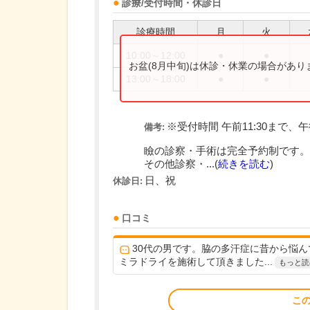
診療/受付時間・休診日
診療時間
月
火
10:00～12:00
●
●
お盆(8月中旬)は休診・休業の場合があ
13:00～18:00
●
●
※受付時間 午前11:30まで、午後
備考:
瞼の診察・手術は完全予約制です。
その他診察・...(
続きを読む
)
日、祝
休診日:
口コミ
30代の男です。脇の多汗症に昔から悩
ミラドライを施術して頂きました...
もっと読
こ