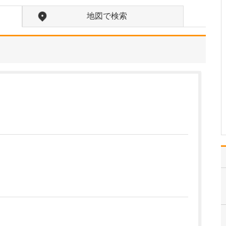
れているそうですね。
はい。足のトラブルは、
地図で検索
靴が原因となっているこ
とが少なくありません。
扁平足や甲高のハイアー
チ、外反母趾などの場
合、足に合わない靴を履
き続けると靴擦れから傷
や巻き爪になったりしま
す。また、足の血行の悪
い下…
>>記事全文を読む