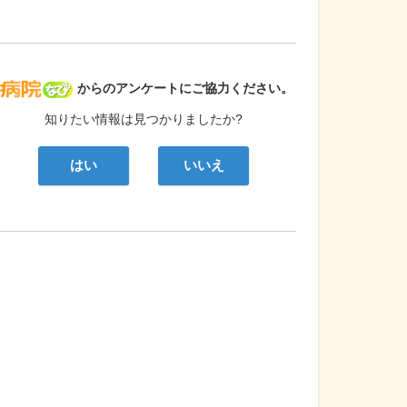
病院なび
からのアンケートにご協力ください。
知りたい情報は見つかりましたか?
はい
いいえ