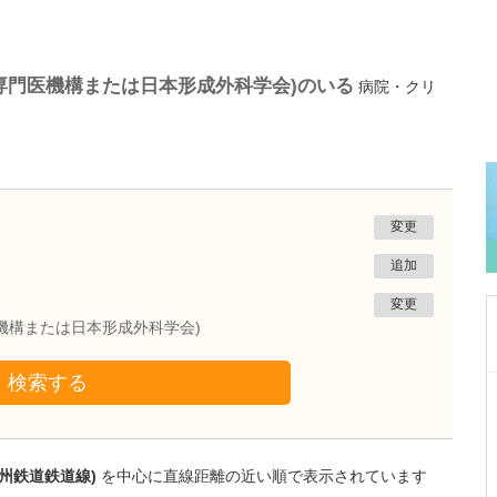
専門医機構または日本形成外科学会)のいる
病院・クリ
変更
追加
変更
機構または日本形成外科学会)
検索する
静岡県富士市
富士 足・心臓血管クリニック
花田 明香
院長
取材記事
州鉄道鉄道線)
を中心に直線距離の近い順で表示されています
足の治りにくい傷とフットトラブルにも注力さ