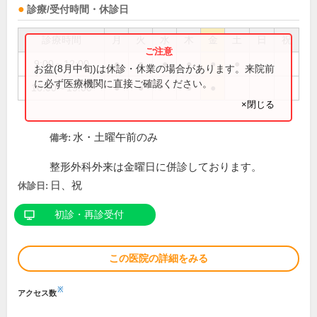
診療/受付時間・休診日
診療時間
月
火
水
木
金
土
日
祝
9:00～12:00
●
●
●
●
●
●
お盆(8月中旬)は休診・休業の場合があります。来院前
に必ず医療機関に直接ご確認ください。
16:00～19:00
●
●
●
●
×閉じる
水・土曜午前のみ
備考:
整形外科外来は金曜日に併診しております。
日、祝
休診日:
初診・再診受付
この医院の詳細をみる
※
アクセス数