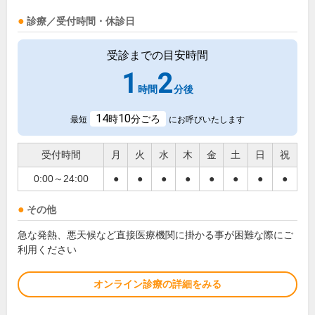
診療／受付時間・休診日
受診までの目安時間
1
2
時間
分後
14
10
時
分ごろ
最短
にお呼びいたします
受付時間
月
火
水
木
金
土
日
祝
0:00～24:00
●
●
●
●
●
●
●
●
その他
急な発熱、悪天候など直接医療機関に掛かる事が困難な際にご
利用ください
オンライン診療の詳細をみる