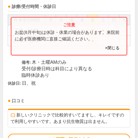
診療/受付時間・休診日
外来受付時間
月
火
水
木
金
土
日
祝
7:45～12:00
●
●
●
●
●
●
お盆(8月中旬)は休診・休業の場合があります。来院前
に必ず医療機関に直接ご確認ください。
16:00～19:00
●
●
●
●
×閉じる
木・土曜AMのみ
備考:
受付/診療日時は科目により異なる
臨時休診あり
日、祝
休診日:
口コミ
新しいクリニックで比較的すいてますし、キレイですの
で利用しやすいです。あまり抗生物質は出ません。