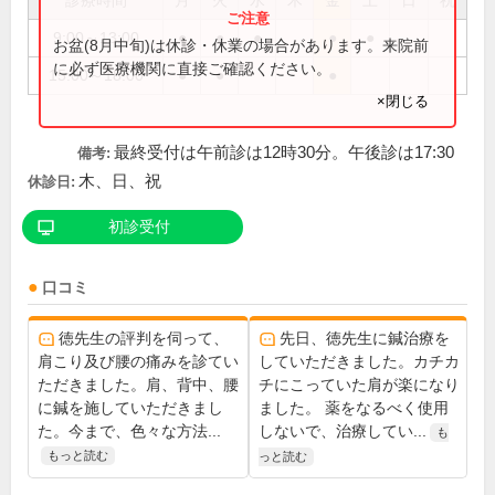
診療時間
月
火
水
木
金
土
日
祝
9:00～13:00
●
●
●
●
●
お盆(8月中旬)は休診・休業の場合があります。来院前
に必ず医療機関に直接ご確認ください。
15:00～18:00
●
●
●
×閉じる
最終受付は午前診は12時30分。午後診は17:30
備考:
木、日、祝
休診日:
初診受付
口コミ
徳先生の評判を伺って、
先日、徳先生に鍼治療を
肩こり及び腰の痛みを診てい
していただきました。カチカ
ただきました。肩、背中、腰
チにこっていた肩が楽になり
に鍼を施していただきまし
ました。 薬をなるべく使用
た。今まで、色々な方法...
しないで、治療してい...
も
もっと読む
っと読む