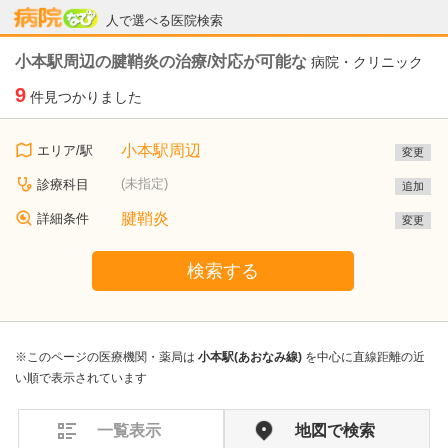
病院なび
人で選べる医院検索
小本駅周辺の腱鞘炎の治療/対応が可能な
病院・クリニック
9
件見つかりました
小本駅周辺
エリア/駅
変更
(未指定)
診療科目
追加
腱鞘炎
詳細条件
変更
検索する
※このページの医療機関・薬局は
小本駅(あおなみ線)
を中心に直線距離の近
い順で表示されています
一覧表示
地図で検索