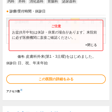
内科
外科
消化器科
胃腸科
泌尿器科
診療/受付時間・休診日
診療時間
月
火
水
木
金
土
日
祝
9:00～12:00
●
●
●
●
●
●
お盆(8月中旬)は休診・休業の場合があります。来院前
に必ず医療機関に直接ご確認ください。
17:30～19:00
●
●
●
●
×閉じる
皮膚科外来(第1・3土曜)をはじめました。
備考:
日、祝、年末年始
休診日:
この医院の詳細をみる
※
アクセス数