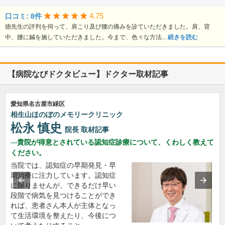
4.75
口コミ: 8件
徳先生の評判を伺って、肩こり及び腰の痛みを診ていただきました。肩、背
中、腰に鍼を施していただきました。今まで、色々な方法...
続きを読む
【病院なびドクタビュー】ドクター取材記事
愛知県名古屋市緑区
相生山ほのぼのメモリークリニック
松永 慎史
院長
取材記事
貴院が得意とされている認知症診療について、くわしく教えて
ください。
当院では、認知症の早期発見・早
期治療に注力しています。認知症
に限りませんが、できるだけ早い
段階で病気を見つけることができ
れば、患者さん本人が主体となっ
て生活環境を整えたり、今後につ