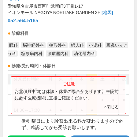
愛知県名古屋市西区則武新町3丁目1-17
イオンモール NAGOYA NORITAKE GARDEN 3F
[地図]
052-564-5165
診療科目
眼科
脳神経外科
整形外科
婦人科
小児科
耳鼻いんこ
う科
糖尿病内科
循環器内科
消化器内科
診療/受付時間・休診日
外来受付時間
月
火
水
木
金
土
日
祝
9:30～12:30
●
●
●
●
●
●
●
●
お盆(8月中旬)は休診・休業の場合があります。来院前
に必ず医療機関に直接ご確認ください。
13:30～16:30
●
●
●
×閉じる
14:30～17:30
●
●
●
●
●
曜日により診察出来る科が変わりますので必
備考:
ず、確認してから受診お願いします。