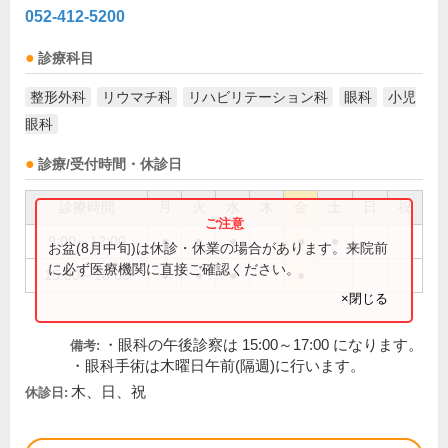
052-412-5200
診療科目
整形外科
リウマチ科
リハビリテーション科
眼科
小児
眼科
診療/受付時間・休診日
診療時間
月
火
水
木
金
土
日
祝
9:00～12:00
●
●
●
●
●
お盆(8月中旬)は休診・休業の場合があります。来院前
に必ず医療機関に直接ご確認ください。
15:00～18:00
●
●
●
●
×閉じる
・眼科の午後診察は 15:00～17:00 になります。
備考:
・眼科手術は木曜日午前(隔週)に行います。
木、日、祝
休診日: