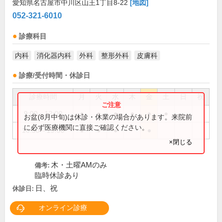
愛知県名古屋市中川区山王1丁目8-22
[地図]
052-321-6010
診療科目
内科
消化器内科
外科
整形外科
皮膚科
診療/受付時間・休診日
診療時間
月
火
水
木
金
土
日
祝
9:00～12:00
●
●
●
●
●
●
お盆(8月中旬)は休診・休業の場合があります。来院前
に必ず医療機関に直接ご確認ください。
16:30～19:00
●
●
●
●
×閉じる
木・土曜AMのみ
備考:
臨時休診あり
日、祝
休診日:
オンライン診療