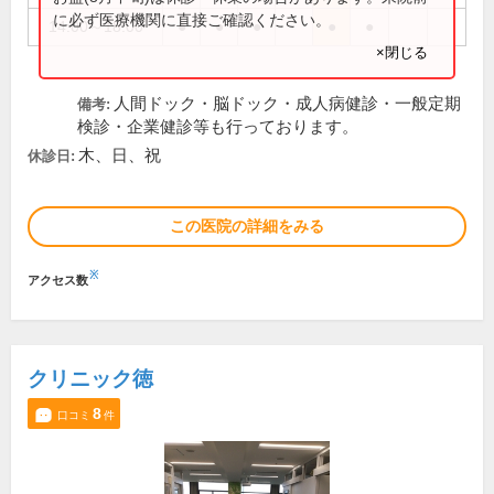
に必ず医療機関に直接ご確認ください。
14:00～18:00
●
●
●
●
●
×閉じる
人間ドック・脳ドック・成人病健診・一般定期
備考:
検診・企業健診等も行っております。
木、日、祝
休診日:
この医院の詳細をみる
※
アクセス数
クリニック徳
8
口コミ
件