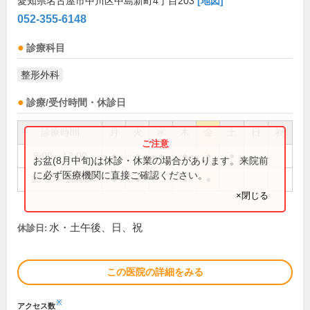
愛知県名古屋市中川区中島新町4丁目203
[地図]
052-355-6148
診療科目
整形外科
診療/受付時間・休診日
診療時間
月
火
水
木
金
土
日
祝
9:00～12:00
●
●
●
●
●
●
お盆(8月中旬)は休診・休業の場合があります。来院前
に必ず医療機関に直接ご確認ください。
16:00～19:00
●
●
●
●
×閉じる
水・土午後、日、祝
休診日:
この医院の詳細をみる
※
アクセス数