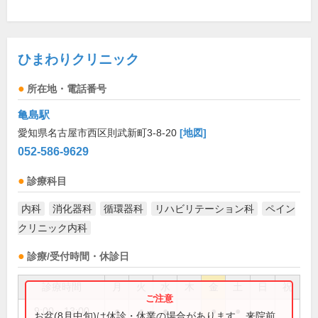
ひまわりクリニック
所在地・電話番号
亀島駅
愛知県名古屋市西区則武新町3-8-20
[地図]
052-586-9629
診療科目
内科
消化器科
循環器科
リハビリテーション科
ペイン
クリニック内科
診療/受付時間・休診日
診療時間
月
火
水
木
金
土
日
祝
9:00～13:00
●
●
●
●
●
お盆(8月中旬)は休診・休業の場合があります。来院前