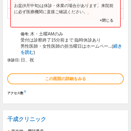
9:00～12:00
●
●
●
●
●
●
お盆(8月中旬)は休診・休業の場合があります。来院前
に必ず医療機関に直接ご確認ください。
16:00～19:00
●
●
●
●
×閉じる
木・土曜AMのみ
備考:
受付は診察終了15分前まで 臨時休診あり
男性医師・女性医師の担当曜日はホームペー...(
続き
を読む
)
日、祝
休診日:
この医院の詳細をみる
※
アクセス数
千成クリニック