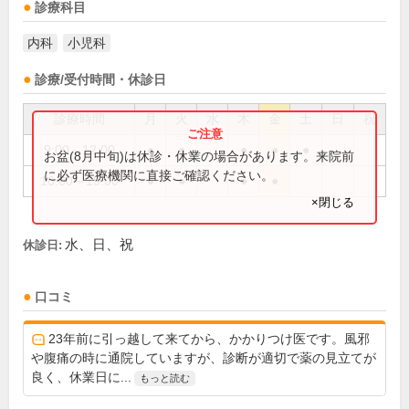
診療科目
内科
小児科
診療/受付時間・休診日
診療時間
月
火
水
木
金
土
日
祝
9:00～12:00
●
●
●
●
●
お盆(8月中旬)は休診・休業の場合があります。来院前
に必ず医療機関に直接ご確認ください。
16:00～19:00
●
●
●
●
×閉じる
水、日、祝
休診日:
口コミ
23年前に引っ越して来てから、かかりつけ医です。風邪
や腹痛の時に通院していますが、診断が適切で薬の見立てが
良く、休業日に...
もっと読む