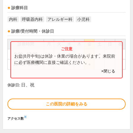
診療科目
内科
呼吸器内科
アレルギー科
小児科
診療/受付時間・休診日
診療時間
月
火
水
木
金
土
日
祝
9:00～12:00
●
●
●
●
●
●
お盆(8月中旬)は休診・休業の場合があります。来院前
に必ず医療機関に直接ご確認ください。
16:00～19:00
●
●
●
●
×閉じる
日、祝
休診日:
この医院の詳細をみる
※
アクセス数