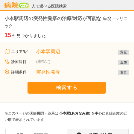
病院なび
人で選べる医院検索
小本駅周辺の突発性発疹の治療/対応が可能な
病院・クリニ
ック
15
件見つかりました
小本駅周辺
エリア/駅
変更
(未指定)
診療科目
追加
突発性発疹
詳細条件
変更
検索する
※このページの医療機関・薬局は
小本駅(あおなみ線)
を中心に直線距離の近
い順で表示されています