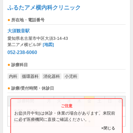
ふるたアメ横内科クリニック
所在地・電話番号
大須観音駅
愛知県名古屋市中区大須3-14-43
第二アメ横ビル3F
[地図]
052-238-6060
診療科目
内科
循環器科
消化器科
小児科
診療/受付時間・休診日
診療時間
月
火
水
木
金
土
日
祝
9:00～12:30
●
●
●
●
●
●
お盆(8月中旬)は休診・休業の場合があります。来院前
に必ず医療機関に直接ご確認ください。
16:00～19:00
●
●
●
●
×閉じる