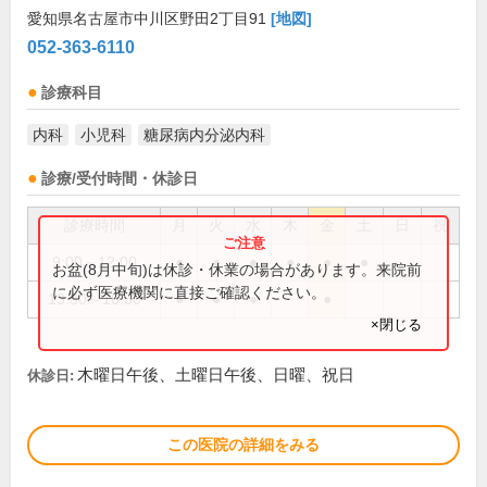
愛知県名古屋市中川区野田2丁目91
[地図]
052-363-6110
診療科目
内科
小児科
糖尿病内分泌内科
診療/受付時間・休診日
診療時間
月
火
水
木
金
土
日
祝
9:00～12:00
●
●
●
●
●
●
お盆(8月中旬)は休診・休業の場合があります。来院前
に必ず医療機関に直接ご確認ください。
13:30～16:30
●
●
●
●
×閉じる
木曜日午後、土曜日午後、日曜、祝日
休診日:
この医院の詳細をみる