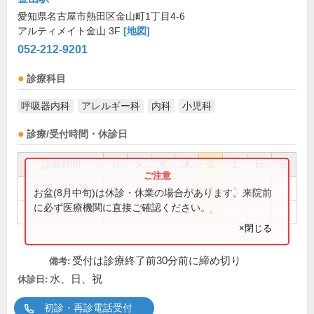
愛知県名古屋市熱田区金山町1丁目4-6
アルティメイト金山 3F
[地図]
052-212-9201
診療科目
呼吸器内科
アレルギー科
内科
小児科
診療/受付時間・休診日
診療時間
月
火
水
木
金
土
日
祝
9:00～13:00
●
●
●
●
●
お盆(8月中旬)は休診・休業の場合があります。来院前
に必ず医療機関に直接ご確認ください。
16:00～19:00
●
●
●
●
×閉じる
受付は診療終了前30分前に締め切り
備考:
水、日、祝
休診日:
初診・再診電話受付