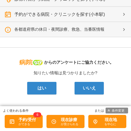
予約ができる病院・クリニックを探す(小本駅)
各都道府県の休日・夜間診療、救急、当番医情報
病院なび
からのアンケートにご協力ください。
知りたい情報は見つかりましたか?
はい
いいえ
条件変更
6
予約/受付
現在診療
現在地
口コミがある病院・クリニック