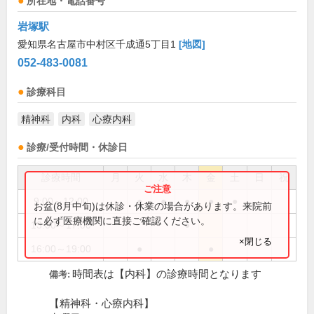
所在地・電話番号
岩塚駅
愛知県名古屋市中村区千成通5丁目1
[地図]
052-483-0081
診療科目
精神科
内科
心療内科
診療/受付時間・休診日
診療時間
月
火
水
木
金
土
日
祝
9:00～12:00
●
●
●
●
●
お盆(8月中旬)は休診・休業の場合があります。来院前
に必ず医療機関に直接ご確認ください。
13:00～17:00
●
×閉じる
16:00～19:00
●
●
時間表は【内科】の診療時間となります
備考:
【精神科・心療内科】