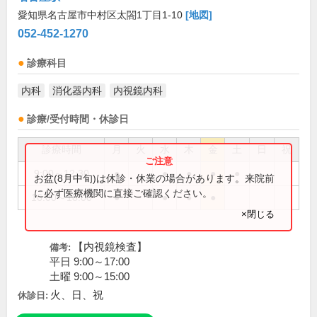
愛知県名古屋市中村区太閤1丁目1-10
[地図]
052-452-1270
診療科目
内科
消化器内科
内視鏡内科
診療/受付時間・休診日
診療時間
月
火
水
木
金
土
日
祝
9:00～12:30
●
●
●
●
●
お盆(8月中旬)は休診・休業の場合があります。来院前
に必ず医療機関に直接ご確認ください。
16:00～18:00
●
●
●
●
×閉じる
【内視鏡検査】
備考:
平日 9:00～17:00
土曜 9:00～15:00
火、日、祝
休診日: