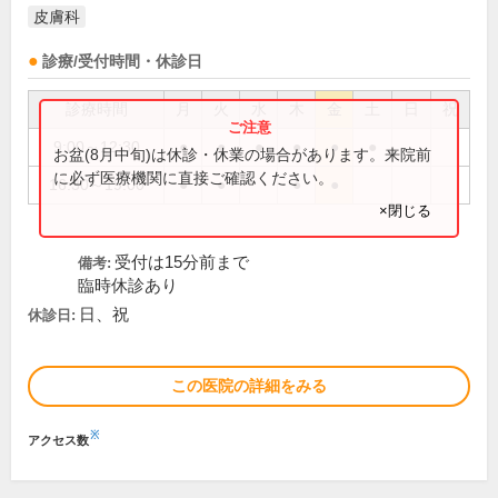
皮膚科
診療/受付時間・休診日
診療時間
月
火
水
木
金
土
日
祝
9:00～12:30
●
●
●
●
●
●
お盆(8月中旬)は休診・休業の場合があります。来院前
に必ず医療機関に直接ご確認ください。
16:30～19:00
●
●
●
●
×閉じる
受付は15分前まで
備考:
臨時休診あり
日、祝
休診日:
この医院の詳細をみる
※
アクセス数