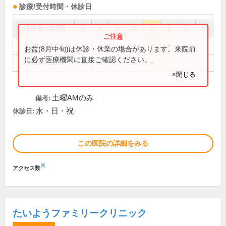
診療/受付時間・休診日
外来受付時間
月
火
水
木
金
土
日
祝
9:30～12:00
●
●
●
●
●
お盆(8月中旬)は休診・休業の場合があります。来院前
に必ず医療機関に直接ご確認ください。
17:30～19:00
●
●
●
●
×閉じる
土曜AMのみ
備考:
水・日・祝
休診日:
この医院の詳細をみる
※
アクセス数
たいようファミリークリニック