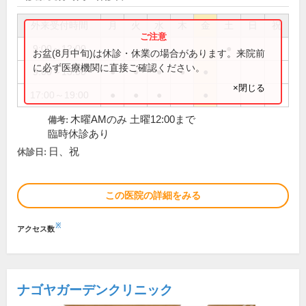
外来受付時間
月
火
水
木
金
土
日
祝
9:00～12:00
●
お盆(8月中旬)は休診・休業の場合があります。来院前
に必ず医療機関に直接ご確認ください。
9:00～13:00
●
●
●
●
●
×閉じる
17:00～19:00
●
●
●
●
木曜AMのみ 土曜12:00まで
備考:
臨時休診あり
日、祝
休診日:
この医院の詳細をみる
※
アクセス数
ナゴヤガーデンクリニック