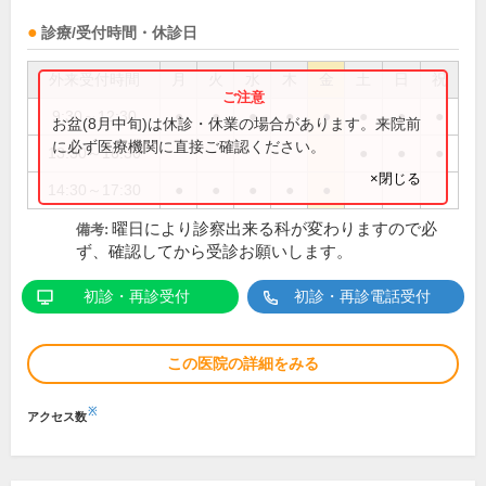
診療/受付時間・休診日
外来受付時間
月
火
水
木
金
土
日
祝
9:30～12:30
●
●
●
●
●
●
●
●
お盆(8月中旬)は休診・休業の場合があります。来院前
に必ず医療機関に直接ご確認ください。
13:30～16:30
●
●
●
×閉じる
14:30～17:30
●
●
●
●
●
曜日により診察出来る科が変わりますので必
備考:
ず、確認してから受診お願いします。
初診・再診受付
初診・再診電話受付
この医院の詳細をみる
※
アクセス数