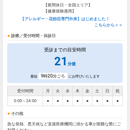
【夜間休日・全国エリア】
【健康保険適用】
【アレルギー・花粉症専門外来】はじめました！
こちらから＞＞
診療／受付時間・休診日
受診までの目安時間
21
分後
9
20
時
分ごろ
最短
にお呼びいたします
受付時間
月
火
水
木
金
土
日
祝
0:00～24:00
●
●
●
●
●
●
●
●
その他
急な発熱、悪天候など直接医療機関に掛かる事が困難な際にご