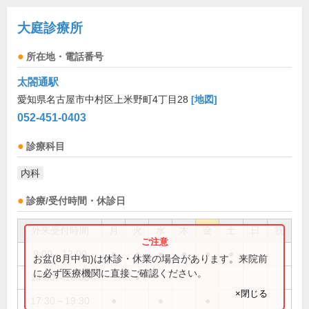
大庭診療所
所在地・電話番号
太閤通駅
愛知県名古屋市中村区上米野町4丁目28
[地図]
052-451-0403
診療科目
内科
診療/受付時間・休診日
外来受付時間
月
火
水
木
金
土
日
祝
9:00～12:00
●
●
●
●
●
●
お盆(8月中旬)は休診・休業の場合があります。来院前
に必ず医療機関に直接ご確認ください。
14:00～16:00
●
×閉じる
17:30～19:30
●
●
●