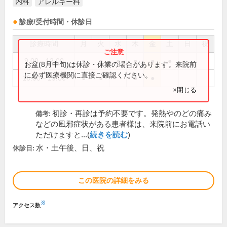
内科
アレルギー科
診療/受付時間・休診日
診療時間
月
火
水
木
金
土
日
祝
9:00～12:00
●
●
●
●
●
●
お盆(8月中旬)は休診・休業の場合があります。来院前
に必ず医療機関に直接ご確認ください。
16:00～19:00
●
●
●
●
×閉じる
初診・再診は予約不要です。発熱やのどの痛み
備考:
などの風邪症状がある患者様は、来院前にお電話い
ただけますと...(
続きを読む
)
水・土午後、日、祝
休診日:
この医院の詳細をみる
※
アクセス数