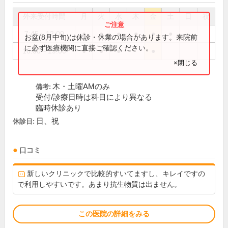
外来受付時間
月
火
水
木
金
土
日
祝
7:45～12:00
●
●
●
●
●
●
お盆(8月中旬)は休診・休業の場合があります。来院前
に必ず医療機関に直接ご確認ください。
16:00～19:00
●
●
●
●
×閉じる
木・土曜AMのみ
備考:
受付/診療日時は科目により異なる
臨時休診あり
日、祝
休診日:
口コミ
新しいクリニックで比較的すいてますし、キレイですの
で利用しやすいです。あまり抗生物質は出ません。
この医院の詳細をみる