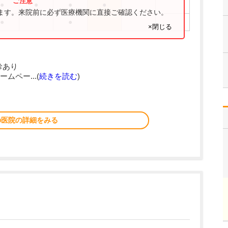
●
●
●
●
ります。来院前に必ず医療機関に直接ご確認ください。
●
●
×閉じる
診あり
ペー...(
続きを読む
)
の医院の詳細をみる