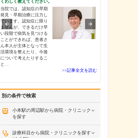
くわしく教えてください。
いるのでしょうか
当院では、認知症の早期
高圧水素酸素治
発見・早期治療に注力し
ドーム型のカプ
ています。認知症に限り
を1.9気圧の高気
ませんが、できるだけ早
にし、高濃度の酸
い段階で病気を見つける
と水素4%の両方
ことができれば、患者さ
けることで、血液
ん本人が主体となって生
血)の酸素濃度が通
活環境を整えたり、今後
倍になるという
について考えたりするこ
られます…
と…
>>記事全文を読む
別の条件で検索
小本駅の周辺駅から病院・クリニック
を探す
診療科目から病院・クリニックを探す