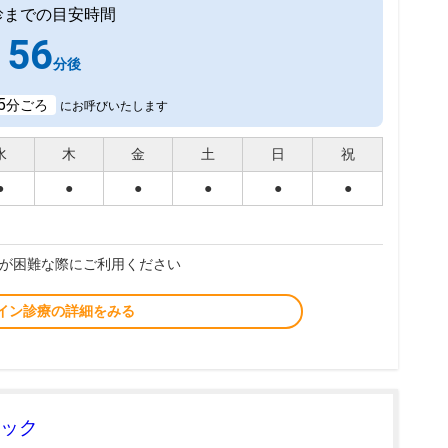
診までの目安時間
56
分後
5
分ごろ
にお呼びいたします
水
木
金
土
日
祝
●
●
●
●
●
●
が困難な際にご利用ください
イン診療の詳細をみる
ック