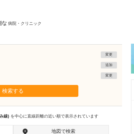
能な
病院・クリニック
変更
追加
変更
検索する
東京都渋谷区
さめじまクリニック
み線)
を中心に直線距離の近い順で表示されています
鮫島 光博
院長
取材記事
貴院の特長を教えてください。
地図で検索