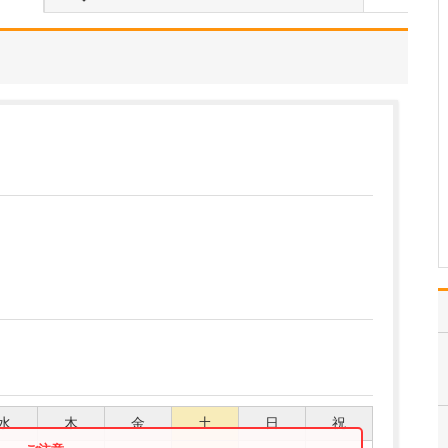
当院では、内科・小児
科・皮膚科・リハビリテ
ーション科に加え、訪問
診療も行い、幅広いご相
談に対応できる体制を整
えています。色々な困り
ごとや体の不調に対し
て、とにかく身近な医療
機関を受診するハードル
を下げ…
>>記事全文を読む
水
木
金
土
日
祝