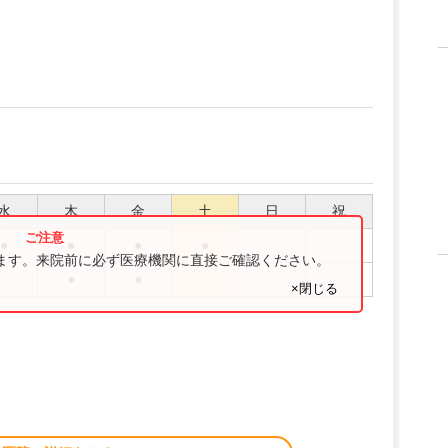
水
木
金
土
日
祝
●
●
●
●
ります。来院前に必ず医療機関に直接ご確認ください。
●
●
×閉じる