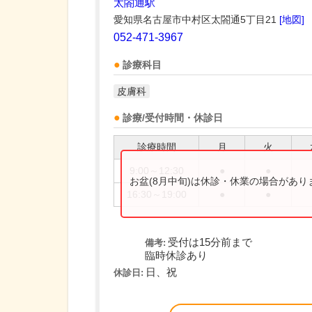
太閤通駅
愛知県名古屋市中村区太閤通5丁目21
[地図]
052-471-3967
診療科目
皮膚科
診療/受付時間・休診日
診療時間
月
火
9:00～12:30
●
●
お盆(8月中旬)は休診・休業の場合があ
16:30～19:00
●
●
受付は15分前まで
備考:
臨時休診あり
日、祝
休診日: