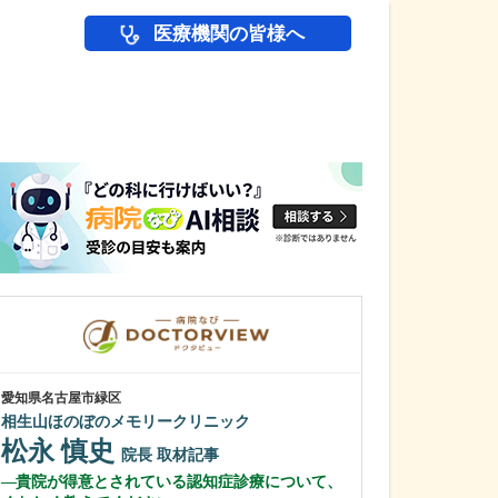
医療機関の皆様へ
医師(ドクター)の
愛知県名古屋市緑区
愛知県岡崎市
相生山ほのぼのメモリークリニック
岡崎ゆうあいク
松永 慎史
小林 正学
院長
取材記事
貴院が得意とされている認知症診療について、
高圧水素酸素治