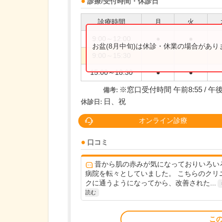
診療/受付時間・休診日
診療時間
月
火
9:00～12:00
●
●
お盆(8月中旬)は休診・休業の場合があ
9:00～15:30
15:00～18:30
●
●
※窓口受付時間 午前8:55 / 午後
備考:
日、祝
休診日:
オンライン診療
口コミ
昔から肌の赤みが気になっておりいろい
病院を転々としていました。 こちらのクリ
クに通うようになってから、改善された...
読む
こ