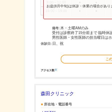
9:00～12:00
●
●
お盆(8月中旬)は休診・休業の場合があ
16:00～19:00
●
●
木・土曜AMのみ
備考:
受付は診察終了15分前まで 臨時休
男性医師・女性医師の担当曜日はホーム
日、祝
休診日:
こ
※
アクセス数
森田クリニック
所在地・電話番号