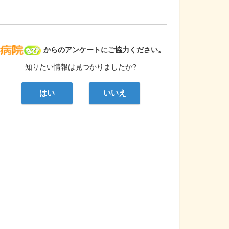
病院なび
からのアンケートにご協力ください。
知りたい情報は見つかりましたか?
はい
いいえ