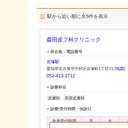
駅から近い順に全
5
件を表示
森田皮フ科クリニック
所在地・電話番号
岩塚駅
愛知県名古屋市中村区岩塚町1丁目21
[地図]
052-413-2712
診療科目
皮膚科
美容皮膚科
診療/受付時間・休診日
外来受付時間
月
火