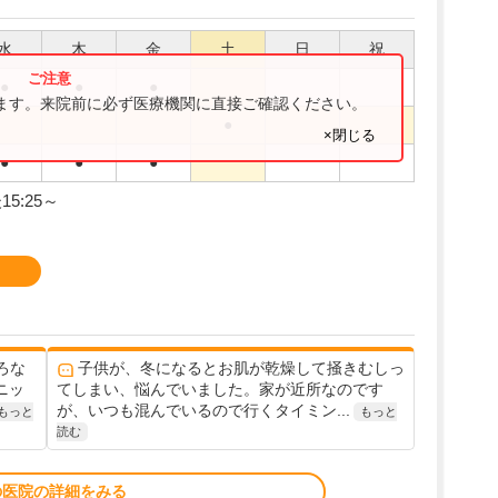
水
木
金
土
日
祝
●
●
●
ります。来院前に必ず医療機関に直接ご確認ください。
●
×閉じる
●
●
●
15:25～
ろな
子供が、冬になるとお肌が乾燥して掻きむしっ
ニッ
てしまい、悩んでいました。家が近所なのです
が、いつも混んでいるので行くタイミン...
もっと
もっと
読む
の医院の詳細をみる