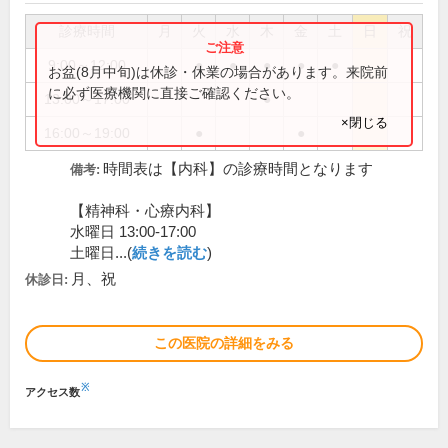
診療時間
月
火
水
木
金
土
日
祝
9:00～12:00
●
●
●
●
●
お盆(8月中旬)は休診・休業の場合があります。来院前
に必ず医療機関に直接ご確認ください。
13:00～17:00
●
×閉じる
16:00～19:00
●
●
時間表は【内科】の診療時間となります
備考:
【精神科・心療内科】
水曜日 13:00-17:00
土曜日...(
続きを読む
)
月、祝
休診日:
この医院の詳細をみる
※
アクセス数