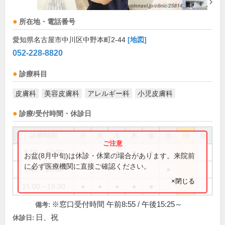
所在地・電話番号
愛知県名古屋市中川区中野本町2-44
[地図]
052-228-8820
診療科目
皮膚科
美容皮膚科
アレルギー科
小児皮膚科
診療/受付時間・休診日
診療時間
月
火
水
木
金
土
日
祝
9:00～12:00
●
●
●
●
●
お盆(8月中旬)は休診・休業の場合があります。来院前
に必ず医療機関に直接ご確認ください。
9:00～15:30
●
×閉じる
15:00～18:30
●
●
●
●
●
※窓口受付時間 午前8:55 / 午後15:25～
備考:
日、祝
休診日: