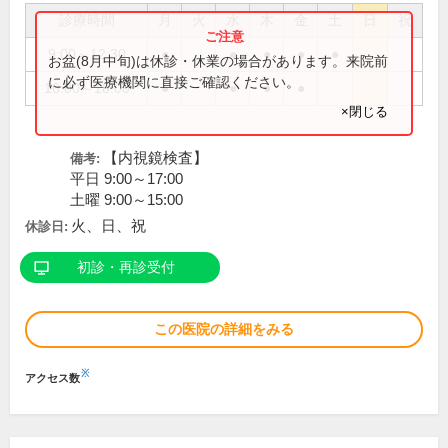
診療時間
月
火
水
木
金
土
日
祝
9:00～12:30
●
●
●
●
●
お盆(8月中旬)は休診・休業の場合があります。来院前
に必ず医療機関に直接ご確認ください。
16:00～18:00
●
●
●
●
×閉じる
【内視鏡検査】
備考:
平日 9:00～17:00
土曜 9:00～15:00
火、日、祝
休診日:
初診・再診受付
この医院の詳細をみる
※
アクセス数