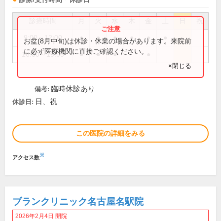
診療時間
月
火
水
木
金
土
日
祝
9:00～12:00
●
●
●
●
●
●
お盆(8月中旬)は休診・休業の場合があります。来院前
に必ず医療機関に直接ご確認ください。
16:00～19:00
●
●
●
●
×閉じる
臨時休診あり
備考:
日、祝
休診日:
この医院の詳細をみる
※
アクセス数
ブランクリニック名古屋名駅院
2026年2月4日 開院