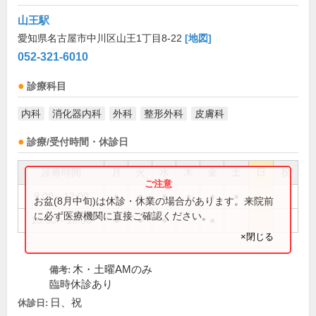
山王駅
愛知県名古屋市中川区山王1丁目8-22
[地図]
052-321-6010
診療科目
内科
消化器内科
外科
整形外科
皮膚科
診療/受付時間・休診日
診療時間
月
火
水
木
金
土
日
祝
9:00～12:00
●
●
●
●
●
●
お盆(8月中旬)は休診・休業の場合があります。来院前
に必ず医療機関に直接ご確認ください。
16:30～19:00
●
●
●
●
×閉じる
木・土曜AMのみ
備考:
臨時休診あり
日、祝
休診日: