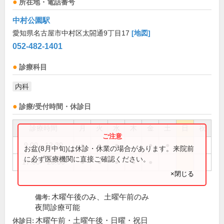
所在地・電話番号
中村公園駅
愛知県名古屋市中村区太閤通9丁目17
[地図]
052-482-1401
診療科目
内科
診療/受付時間・休診日
診療時間
月
火
水
木
金
土
日
祝
9:00～12:30
●
●
●
●
●
お盆(8月中旬)は休診・休業の場合があります。来院前
に必ず医療機関に直接ご確認ください。
17:00～20:00
●
●
●
●
●
×閉じる
木曜午後のみ、土曜午前のみ
備考:
夜間診療可能
木曜午前・土曜午後・日曜・祝日
休診日: