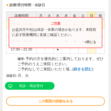
診療/受付時間・休診日
診療時間
月
火
水
木
金
土
日
祝
10:00～14:00
●
●
●
●
お盆(8月中旬)は休診・休業の場合があります。来院前
12:00～16:00
●
に必ず医療機関に直接ご確認ください。
15:30～19:30
●
●
●
●
×閉じる
17:30～21:30
●
予約の方を優先的にご案内しております。ぜひ
備考:
ご予約のうえご来院ください。
ご予約なしでご来院いただく場...(
続きを読む
)
月、火
休診日:
初診・再診受付
この医院の詳細をみる