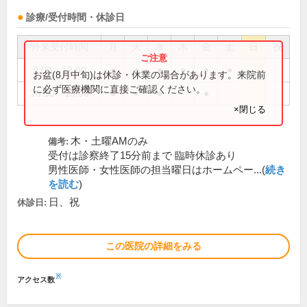
診療/受付時間・休診日
外来受付時間
月
火
水
木
金
土
日
祝
9:00～12:00
●
●
●
●
●
●
お盆(8月中旬)は休診・休業の場合があります。来院前
に必ず医療機関に直接ご確認ください。
16:00～19:00
●
●
●
●
×閉じる
木・土曜AMのみ
備考:
受付は診察終了15分前まで 臨時休診あり
男性医師・女性医師の担当曜日はホームペー...(
続き
を読む
)
日、祝
休診日:
この医院の詳細をみる
※
アクセス数