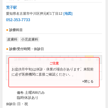
荒子駅
愛知県名古屋市中川区押元町1丁目12
[地図]
052-353-7733
診療科目
皮膚科
小児皮膚科
診療/受付時間・休診日
診療時間
月
火
水
木
金
土
日
祝
9:00～12:00
●
●
●
●
●
●
お盆(8月中旬)は休診・休業の場合があります。来院前
に必ず医療機関に直接ご確認ください。
15:30～18:30
●
●
●
●
●
×閉じる
土曜AMのみ
備考:
臨時休診あり
日・祝
休診日: