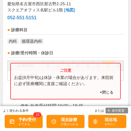
愛知県名古屋市西区那古野2-25-11
スクエアオフィス名駅ビル1階
[地図]
052-551-5151
診療科目
内科
循環器内科
診療/受付時間・休診日
診療時間
月
火
水
木
金
土
日
祝
16:00～19:00
●
●
●
●
お盆(8月中旬)は休診・休業の場合があります。来院前
に必ず医療機関に直接ご確認ください。
×閉じる
外来受付時間:16:00～18:45
備考:
条件変更
木、土、日、祝
休診日:
13
予約/受付
現在診療
現在地
初診受付