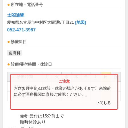
所在地・電話番号
太閤通駅
愛知県名古屋市中村区太閤通5丁目21
[地図]
052-471-3967
診療科目
皮膚科
診療/受付時間・休診日
診療時間
月
火
水
木
金
土
日
祝
9:00～12:30
●
●
●
●
●
●
お盆(8月中旬)は休診・休業の場合があります。来院前
に必ず医療機関に直接ご確認ください。
16:30～19:00
●
●
●
●
×閉じる
受付は15分前まで
備考:
臨時休診あり