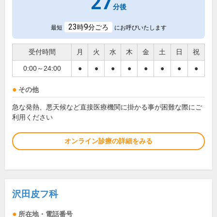
27
分後
23
9
時
分ごろ
最短
にお呼びいたします
受付時間
月
火
水
木
金
土
日
祝
0:00～24:00
●
●
●
●
●
●
●
●
その他
急な発熱、悪天候など直接医療機関に掛かる事が困難な際にご
利用ください
オンライン診療の詳細をみる
沢田皮フ科
所在地・電話番号