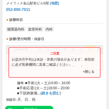
メイフィス金山駅前ビル5階
[地図]
052-890-7011
診療科目
循環器内科
血管外科
内科
診療/受付時間・休診日
診療時間
月
火
水
木
金
土
日
祝
10:00～13:00
●
●
●
●
●
お盆(8月中旬)は休診・休業の場合があります。来院前
に必ず医療機関に直接ご確認ください。
16:00～18:00
●
●
●
●
●
×閉じる
■手術:(火～土)14:00～16:00
備考:
■手術応需:(火～土)18:00～20:00
■下肢静脈瘤...(
続きを読む
)
月、日、祝
休診日: