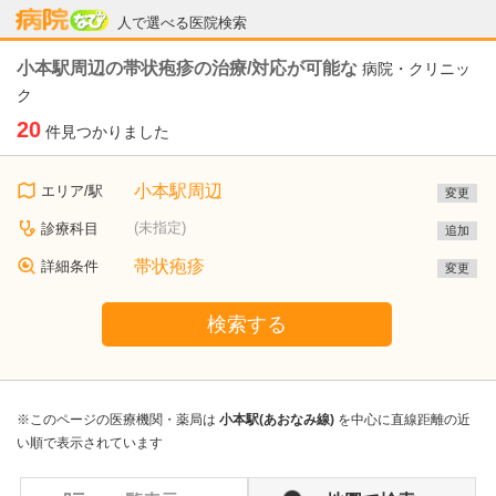
病院なび
人で選べる医院検索
小本駅周辺の帯状疱疹の治療/対応が可能な
病院・クリニッ
ク
20
件見つかりました
小本駅周辺
エリア/駅
変更
(未指定)
診療科目
追加
帯状疱疹
詳細条件
変更
検索する
※このページの医療機関・薬局は
小本駅(あおなみ線)
を中心に直線距離の近
い順で表示されています