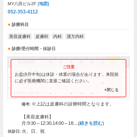
MY八田ビル2F
[地図]
052-353-4112
診療科目
美容皮膚科
皮膚科
内科
漢方内科
診療/受付時間・休診日
診療時間
月
火
水
木
金
土
日
祝
9:30～12:30
●
●
●
●
お盆(8月中旬)は休診・休業の場合があります。来院前
に必ず医療機関に直接ご確認ください。
9:30～13:00
●
×閉じる
15:00～18:30
●
●
●
●
※上記は皮膚科の診療時間となります。
備考:
【美容皮膚科】
月:9:30～12:30,14:00～18:...(
続きを読む
)
火、日、祝
休診日: