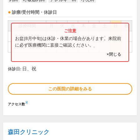
診療/受付時間・休診日
診療時間
月
火
水
木
金
土
日
祝
9:00～12:00
●
●
●
●
●
●
お盆(8月中旬)は休診・休業の場合があります。来院前
に必ず医療機関に直接ご確認ください。
16:00～19:00
●
●
●
●
×閉じる
日、祝
休診日:
この医院の詳細をみる
※
アクセス数
森田クリニック