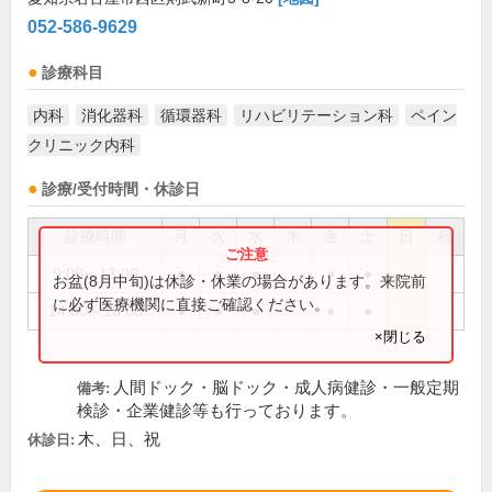
052-586-9629
診療科目
内科
消化器科
循環器科
リハビリテーション科
ペイン
クリニック内科
診療/受付時間・休診日
診療時間
月
火
水
木
金
土
日
祝
9:00～13:00
●
●
●
●
●
お盆(8月中旬)は休診・休業の場合があります。来院前
に必ず医療機関に直接ご確認ください。
14:00～18:00
●
●
●
●
●
×閉じる
人間ドック・脳ドック・成人病健診・一般定期
備考:
検診・企業健診等も行っております。
木、日、祝
休診日: