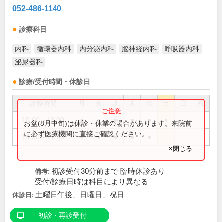
052-486-1140
診療科目
内科
循環器内科
内分泌内科
脳神経内科
呼吸器内科
泌尿器科
診療/受付時間・休診日
診療時間
月
火
水
木
金
土
日
祝
10:00～13:00
●
●
●
●
●
●
お盆(8月中旬)は休診・休業の場合があります。来院前
に必ず医療機関に直接ご確認ください。
14:30～17:30
●
●
●
●
●
×閉じる
初診受付30分前まで 臨時休診あり
備考:
受付/診療日時は科目により異なる
土曜日午後、日曜日、祝日
休診日:
初診・再診受付