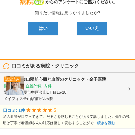
病院なび
からのアンケートにご協力ください。
知りたい情報は見つかりましたか?
はい
いいえ
口コミがある病院・クリニック
金山駅前心臓と血管のクリニック・金子医院
認証済み
循環器内科, 血管外科, 内科
愛知県名古屋市中区金山1丁目15-10
メイフィス金山駅前ビル5階
5
口コミ: 1件
足の血管が目立ってきて、だるさを感じることがあり受診しました。先生の説
明は丁寧で看護師さんの対応は優しく安心することがで...
続きを読む