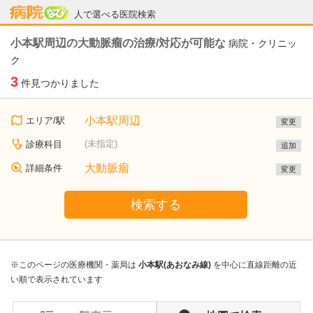
病院なび
人で選べる医院検索
小本駅周辺の大動脈瘤の治療/対応が可能な
病院・クリニッ
ク
3
件見つかりました
小本駅周辺
エリア/駅
変更
(未指定)
診療科目
追加
大動脈瘤
詳細条件
変更
検索する
※このページの医療機関・薬局は
小本駅(あおなみ線)
を中心に直線距離の近
い順で表示されています