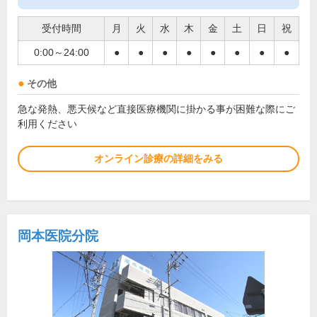
受付時間
月
火
水
木
金
土
日
祝
0:00～24:00
●
●
●
●
●
●
●
●
その他
急な発熱、悪天候など直接医療機関に掛かる事が困難な際にご
利用ください
オンライン診療の詳細をみる
岡本医院分院