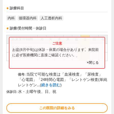
診療科目
内科
循環器内科
人工透析内科
診療/受付時間・休診日
外来受付時間
月
火
水
木
金
土
日
祝
9:00～12:30
●
●
●
●
●
●
お盆(8月中旬)は休診・休業の場合があります。来院前
に必ず医療機関に直接ご確認ください。
18:00～20:15
●
●
●
●
×閉じる
当院で可能な検査は「血液検査」「尿検査」
備考:
「心電図」「24時間心電図」「レントゲン検査(単純
レントゲン...(
続きを読む
)
水・土曜午後、日、祝
休診日:
この医院の詳細をみる