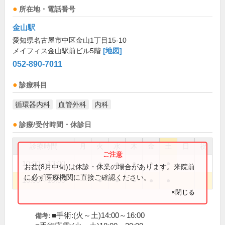
所在地・電話番号
金山駅
愛知県名古屋市中区金山1丁目15-10
メイフィス金山駅前ビル5階
[地図]
052-890-7011
診療科目
循環器内科
血管外科
内科
診療/受付時間・休診日
診療時間
月
火
水
木
金
土
日
祝
10:00～13:00
●
●
●
●
●
お盆(8月中旬)は休診・休業の場合があります。来院前
に必ず医療機関に直接ご確認ください。
16:00～18:00
●
●
●
●
●
×閉じる
■手術:(火～土)14:00～16:00
備考: