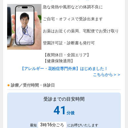
急な発熱や風邪などの体調不良に
ご自宅・オフィスで受診出来ます
お薬はお近くの薬局、宅配便でお受け取り
登園許可証・診断書も発行可
【夜間休日・全国エリア】
【健康保険適用】
【アレルギー・花粉症専門外来】はじめました！
こちらから＞＞
診療／受付時間・休診日
受診までの目安時間
41
分後
3
16
時
分ごろ
最短
にお呼びいたします