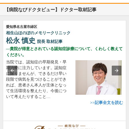
【病院なびドクタビュー】ドクター取材記事
愛知県名古屋市緑区
相生山ほのぼのメモリークリニック
松永 慎史
院長
取材記事
貴院が得意とされている認知症診療について、くわしく教えて
ください。
当院では、認知症の早期発見・早
期治療に注力しています。認知症
に限りませんが、できるだけ早い
段階で病気を見つけることができ
れば、患者さん本人が主体となっ
て生活環境を整えたり、今後につ
いて考えたりすること…
>>記事全文を読む