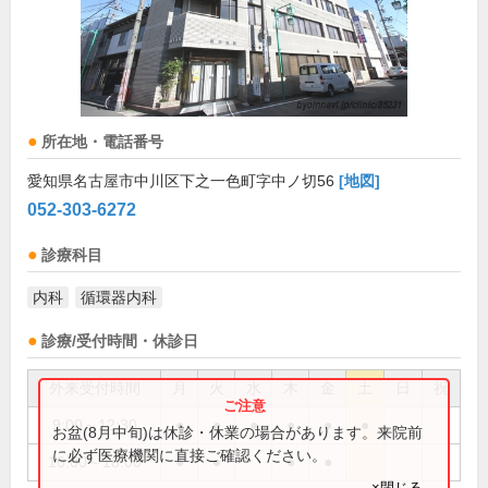
所在地・電話番号
愛知県名古屋市中川区下之一色町字中ノ切56
[地図]
052-303-6272
診療科目
内科
循環器内科
診療/受付時間・休診日
外来受付時間
月
火
水
木
金
土
日
祝
9:00～12:30
●
●
●
●
●
●
お盆(8月中旬)は休診・休業の場合があります。来院前
に必ず医療機関に直接ご確認ください。
16:00～18:00
●
●
●
●
×閉じる