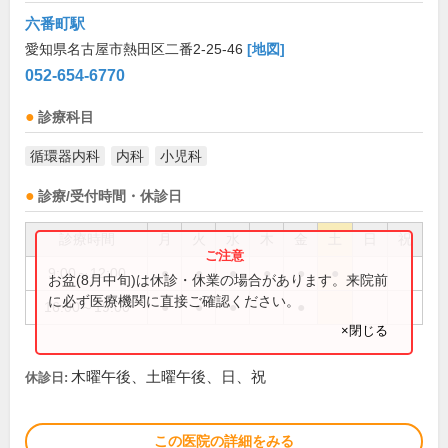
六番町駅
愛知県名古屋市熱田区二番2-25-46
[地図]
052-654-6770
診療科目
循環器内科
内科
小児科
診療/受付時間・休診日
診療時間
月
火
水
木
金
土
日
祝
9:00～12:00
●
●
●
●
●
●
お盆(8月中旬)は休診・休業の場合があります。来院前
に必ず医療機関に直接ご確認ください。
16:00～19:00
●
●
●
●
×閉じる
木曜午後、土曜午後、日、祝
休診日:
この医院の詳細をみる