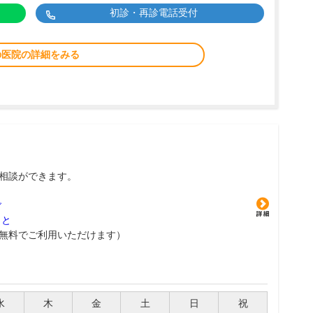
初診・再診電話受付
の医院の詳細をみる
相談ができます。
グ
こと
無料でご利用いただけます）
水
木
金
土
日
祝