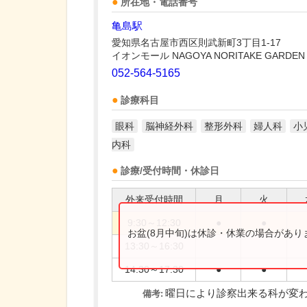
所在地・電話番号
亀島駅
愛知県名古屋市西区則武新町3丁目1-17
イオンモール NAGOYA NORITAKE GARDEN
052-564-5165
診療科目
眼科
脳神経外科
整形外科
婦人科
小
内科
診療/受付時間・休診日
外来受付時間
月
火
9:30～12:30
●
●
お盆(8月中旬)は休診・休業の場合があ
13:30～16:30
14:30～17:30
●
●
曜日により診察出来る科が変
備考: