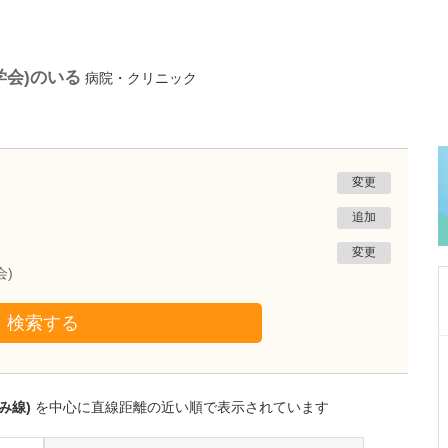
学会)のいる
病院・クリニック
変更
追加
変更
会)
検索する
愛知県岡崎市
岡崎ゆうあいクリニック
小林 正学
み線)
を中心に直線距離の近い順で表示されています
院長
取材記事
高圧水素酸素治療は、どのような疾患に向いて