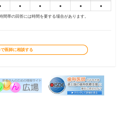
●
●
●
●
●
●
夜時間帯の回答には時間を要する場合があります。
料で医師に相談する