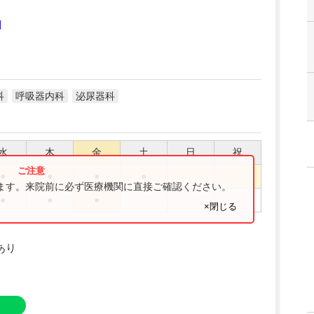
]
科
呼吸器内科
泌尿器科
水
木
金
土
日
祝
●
●
●
●
ります。来院前に必ず医療機関に直接ご確認ください。
●
●
●
×閉じる
あり