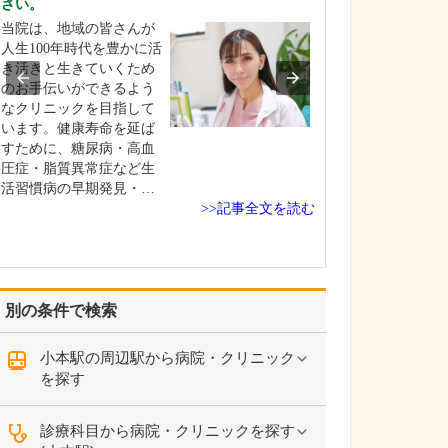
さい。
を非常に重視し
当院は、地域の皆さんが
整形外科医とし
人生100年時代を豊かに活
さんが今つらい
き活きと生きていくため
いる痛みを緩和
のお手伝いができるよう
はもちろんです
なクリニックを目指して
以上に痛みが起
います。健康寿命を延ば
い、痛みが起き
すために、糖尿病・高血
化しにくい体づ
圧症・脂質異常症など生
導することが重
活習慣病の早期発見・…
えています。肩
>>記事全文を読む
が痛…
別の条件で検索
小本駅の周辺駅から病院・クリニック
を探す
診療科目から病院・クリニックを探す