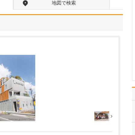
いるのでしょうか?
地図で検索
高圧水素酸素治療では、
ドーム型のカプセルの中
を1.9気圧の高気圧の環境
にし、高濃度の酸素50%
と水素4%の両方を吸い続
けることで、血液中(動脈
血)の酸素濃度が通常の6.5
倍になるという効果が得
られます…
>>記事全文を読む