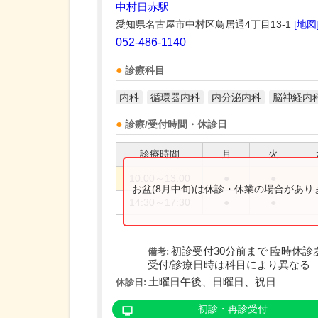
中村日赤駅
愛知県名古屋市中村区鳥居通4丁目13-1
[地図
052-486-1140
診療科目
内科
循環器内科
内分泌内科
脳神経内
診療/受付時間・休診日
診療時間
月
火
10:00～13:00
●
●
お盆(8月中旬)は休診・休業の場合があ
14:30～17:30
●
●
初診受付30分前まで 臨時休診
備考:
受付/診療日時は科目により異なる
土曜日午後、日曜日、祝日
休診日:
初診・再診受付