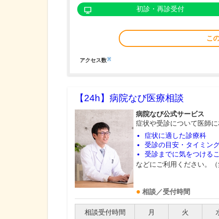
初診・再診受付
こ
※
アクセス数
【24h】
病院なび医療相談
病院なび公式サービス
症状や受診について医師に
症状に適した診療科
受診の目安・タイミン
受診までに気をつける
などにご利用ください。（
相談／受付時間
相談受付時間
月
火