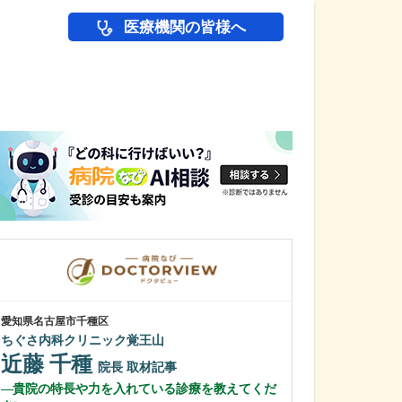
医療機関の皆様へ
医師(ドクター)の
愛知県名古屋市千種区
愛知県岡崎市
ちぐさ内科クリニック覚王山
わたなべ整形リ
近藤 千種
渡辺 隆之
院長
取材記事
貴院の特長や力を入れている診療を教えてくだ
クリニック名に