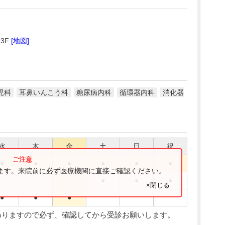
 3F
[地図]
児科
耳鼻いんこう科
糖尿病内科
循環器内科
消化器
水
木
金
土
日
祝
●
●
●
●
●
●
ります。来院前に必ず医療機関に直接ご確認ください。
●
●
●
×閉じる
●
●
●
わりますので必ず、確認してから受診お願いします。