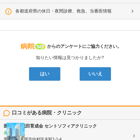
各都道府県の休日・夜間診療、救急、当番医情報
病院なび
からのアンケートにご協力ください。
知りたい情報は見つかりましたか?
はい
いいえ
口コミがある病院・クリニック
医療法人成田育成会
セントソフィアクリニック
産婦人科
愛知県名古屋市中村区名駅1-1-4