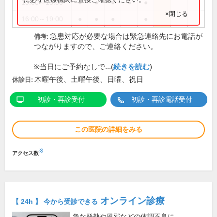
10:00～13:00
●
●
●
●
●
×閉じる
16:00～19:00
●
●
●
●
急患対応が必要な場合は緊急連絡先にお電話が
備考:
つながりますので、ご連絡ください。
※当日にご予約なしで...(
続きを読む
)
木曜午後、土曜午後、日曜、祝日
休診日:
初診・再診受付
初診・再診電話受付
この医院の詳細をみる
※
アクセス数
オンライン診療
【 24h 】 今から受診できる
急な発熱や風邪などの体調不良に