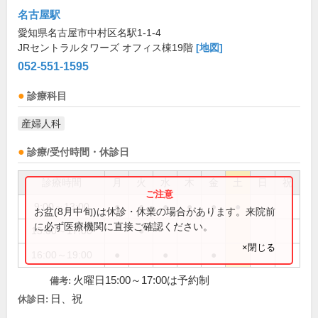
名古屋駅
愛知県名古屋市中村区名駅1-1-4
JRセントラルタワーズ オフィス棟19階
[地図]
052-551-1595
診療科目
産婦人科
診療/受付時間・休診日
診療時間
月
火
水
木
金
土
日
祝
9:00～13:00
●
●
●
●
●
●
お盆(8月中旬)は休診・休業の場合があります。来院前
に必ず医療機関に直接ご確認ください。
15:00～17:00
●
×閉じる
16:00～19:00
●
●
●
火曜日15:00～17:00は予約制
備考:
日、祝
休診日: