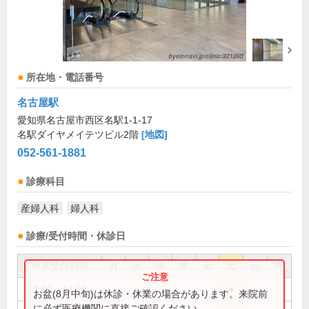
所在地・電話番号
名古屋駅
愛知県名古屋市西区名駅1-1-17
名駅ダイヤメイテツビル2階
[地図]
052-561-1881
診療科目
産婦人科
婦人科
診療/受付時間・休診日
外来受付時間
月
火
水
木
金
土
日
祝
9:00～13:00
●
お盆(8月中旬)は休診・休業の場合があります。来院前
に必ず医療機関に直接ご確認ください。