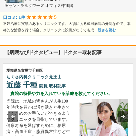
JRセントラルタワーズ オフィス棟19階
5
口コミ: 1件
不妊治療に実績のあるクリニックです。大須にある成田病院の分院なので、本
格的な治療を行う場合、クリニックに設備がなくても成...
続きを読む
【病院なびドクタビュー】ドクター取材記事
愛知県名古屋市千種区
ちぐさ内科クリニック覚王山
近藤 千種
院長
取材記事
貴院の特長や力を入れている診療を教えてください。
当院は、地域の皆さんが人生100
年時代を豊かに活き活きと生きて
いくためのお手伝いができるよう
なクリニックを目指しています。
健康寿命を延ばすために、糖尿
病・高血圧症・脂質異常症など生