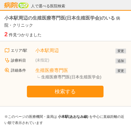
病院なび
人で選べる医院検索
小本駅周辺の生殖医療専門医(日本生殖医学会)のいる
病
院・クリニック
2
件見つかりました
小本駅周辺
エリア/駅
変更
(未指定)
診療科目
追加
生殖医療専門医
詳細条件
変更
生殖医療専門医(日本生殖医学会)
検索する
※このページの医療機関・薬局は
小本駅(あおなみ線)
を中心に直線距離の近
い順で表示されています