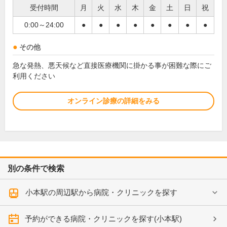
受付時間
月
火
水
木
金
土
日
祝
0:00～24:00
●
●
●
●
●
●
●
●
その他
急な発熱、悪天候など直接医療機関に掛かる事が困難な際にご
利用ください
オンライン診療の詳細をみる
別の条件で検索
小本駅の周辺駅から病院・クリニックを探す
予約ができる病院・クリニックを探す(小本駅)