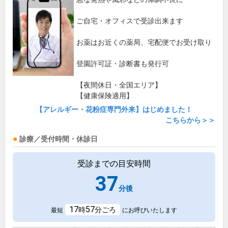
ご自宅・オフィスで受診出来ます
お薬はお近くの薬局、宅配便でお受け取り
登園許可証・診断書も発行可
【夜間休日・全国エリア】
【健康保険適用】
【アレルギー・花粉症専門外来】はじめました！
こちらから＞＞
診療／受付時間・休診日
受診までの目安時間
37
分後
17
57
時
分ごろ
最短
にお呼びいたします