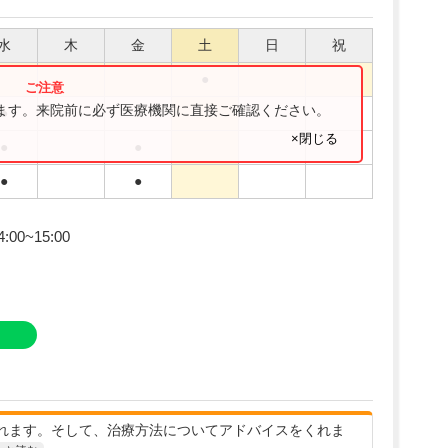
水
木
金
土
日
祝
●
ります。来院前に必ず医療機関に直接ご確認ください。
●
●
×閉じる
●
●
●
●
。
0~15:00
れます。そして、治療方法についてアドバイスをくれま