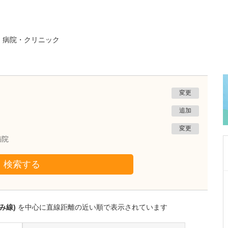
る
病院・クリニック
変更
追加
変更
病院
検索する
千葉県千葉市稲毛区
スラージュ内科クリニック
岩堀 本一
み線)
を中心に直線距離の近い順で表示されています
院長
取材記事
「スラージュ」という名称には、どのような想