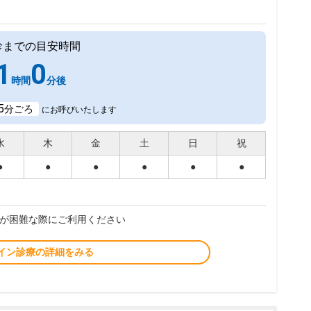
診までの目安時間
1
0
時間
分後
5
分ごろ
にお呼びいたします
水
木
金
土
日
祝
●
●
●
●
●
●
が困難な際にご利用ください
イン診療の詳細をみる