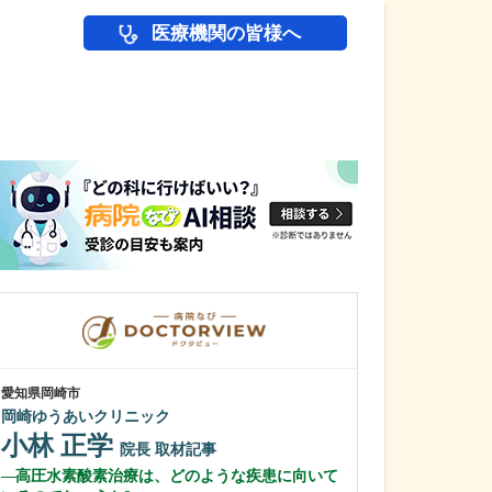
医療機関の皆様へ
医師(ドクター)の
愛知県岡崎市
愛知県名古屋市千種
岡崎ゆうあいクリニック
ちぐさ内科クリ
小林 正学
近藤 千種
院長
取材記事
高圧水素酸素治療は、どのような疾患に向いて
貴院の特長や力