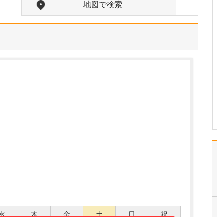
いを込められたのですか?
地図で検索
「スラージュ(Soulage)」
はフランス語で「ほっと
する」という意味です。
「来ていただいた患者さ
んにほっとしていただき
たい、安心していただき
たい」という想いを込め
てつけました。また、い
ずれは呼吸器、…
>>記事全文を読む
水
木
金
土
日
祝