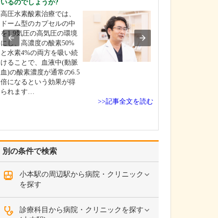
いるのでしょうか?
さい。
高圧水素酸素治療では、
当院は、地域の
ドーム型のカプセルの中
人生100年時代
を1.9気圧の高気圧の環境
き活きと生きて
にし、高濃度の酸素50%
のお手伝いがで
と水素4%の両方を吸い続
なクリニックを
けることで、血液中(動脈
います。健康寿
血)の酸素濃度が通常の6.5
すために、糖尿
倍になるという効果が得
圧症・脂質異常
られます…
活習慣病の早期
>>記事全文を読む
別の条件で検索
小本駅の周辺駅から病院・クリニック
を探す
診療科目から病院・クリニックを探す