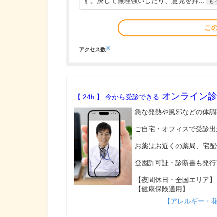
す。決して無理強いしたり、意見を押...
も
こ
※
アクセス数
オンライン診
【 24h 】 今から受診できる
急な発熱や風邪などの体調
ご自宅・オフィスで受診出
お薬はお近くの薬局、宅配
登園許可証・診断書も発行
【夜間休日・全国エリア】
【健康保険適用】
【アレルギー・