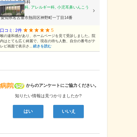
たけむら耳鼻科
耳鼻いんこう科, アレルギー科, 小児耳鼻いんこう
科
愛知県名古屋市熱田区神野町一丁目14番
5
口コミ: 2件
喉の違和感があり、ホームページを見て受診しました。院
内はとても広く綺麗で、現在の待ち人数、自分の番号がテ
レビ画面で表示さ...
続きを読む
病院なび
からのアンケートにご協力ください。
知りたい情報は見つかりましたか?
はい
いいえ