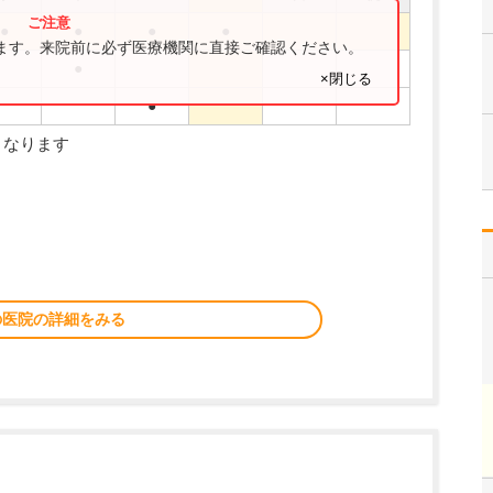
●
●
●
●
ります。来院前に必ず医療機関に直接ご確認ください。
●
×閉じる
●
となります
の医院の詳細をみる