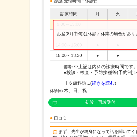
診療/受付時間・休診日
診療時間
月
火
9:00～13:00
お盆(8月中旬)は休診・休業の場合があ
9:30～12:30
●
●
14:00～15:00
●
●
15:00～18:30
●
●
※上記は内科の診療時間です
備考:
●検診・検査・予防接種等(予約制)14:0
【皮膚科診...(
続きを読む
)
木、日、祝
休診日:
初診・再診受付
口コミ
まず、先生が親身になって話を聞いてく