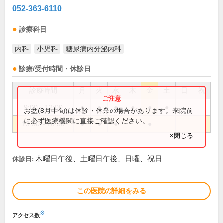
052-363-6110
診療科目
内科
小児科
糖尿病内分泌内科
診療/受付時間・休診日
診療時間
月
火
水
木
金
土
日
祝
9:00～12:00
●
●
●
●
●
●
お盆(8月中旬)は休診・休業の場合があります。来院前
に必ず医療機関に直接ご確認ください。
13:30～16:30
●
●
●
●
×閉じる
木曜日午後、土曜日午後、日曜、祝日
休診日:
この医院の詳細をみる
※
アクセス数