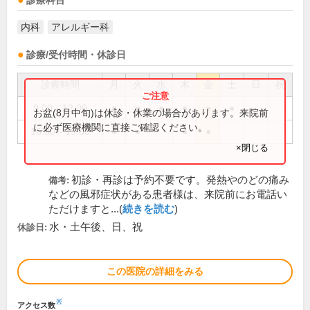
診療科目
内科
アレルギー科
診療/受付時間・休診日
診療時間
月
火
水
木
金
土
日
祝
9:00～12:00
●
●
●
●
●
●
お盆(8月中旬)は休診・休業の場合があります。来院前
に必ず医療機関に直接ご確認ください。
16:00～19:00
●
●
●
●
×閉じる
初診・再診は予約不要です。発熱やのどの痛み
備考:
などの風邪症状がある患者様は、来院前にお電話い
ただけますと...(
続きを読む
)
水・土午後、日、祝
休診日:
この医院の詳細をみる
※
アクセス数