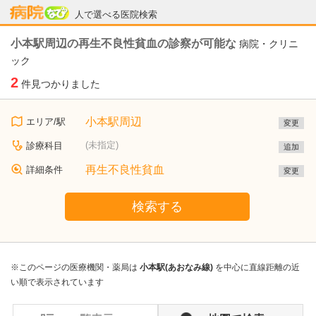
病院なび
人で選べる医院検索
小本駅周辺の再生不良性貧血の診察が可能な
病院・クリニ
ック
2
件見つかりました
小本駅周辺
エリア/駅
変更
(未指定)
診療科目
追加
再生不良性貧血
詳細条件
変更
検索する
※このページの医療機関・薬局は
小本駅(あおなみ線)
を中心に直線距離の近
い順で表示されています