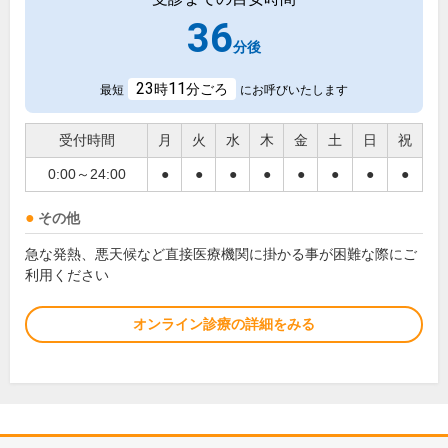
36
分後
23
11
時
分ごろ
最短
にお呼びいたします
受付時間
月
火
水
木
金
土
日
祝
0:00～24:00
●
●
●
●
●
●
●
●
その他
急な発熱、悪天候など直接医療機関に掛かる事が困難な際にご
利用ください
オンライン診療の詳細をみる