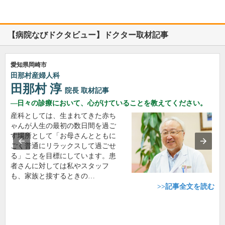
【病院なびドクタビュー】ドクター取材記事
愛知県岡崎市
田那村産婦人科
田那村 淳
院長
取材記事
日々の診療において、心がけていることを教えてください。
産科としては、生まれてきた赤ち
ゃんが人生の最初の数日間を過ご
す場所として「お母さんとともに
ごく普通にリラックスして過ごせ
る」ことを目標にしています。患
者さんに対しては私やスタッフ
も、家族と接するときの…
>>記事全文を読む