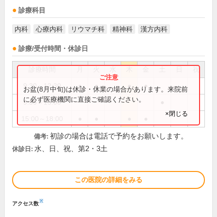
診療科目
内科
心療内科
リウマチ科
精神科
漢方内科
診療/受付時間・休診日
診療時間
月
火
水
木
金
土
日
祝
9:30～12:30
●
●
●
●
お盆(8月中旬)は休診・休業の場合があります。来院前
に必ず医療機関に直接ご確認ください。
9:30～13:00
●
×閉じる
15:00～18:00
●
●
●
●
初診の場合は電話で予約をお願いします。
備考:
水、日、祝、第2・3土
休診日:
この医院の詳細をみる
※
アクセス数