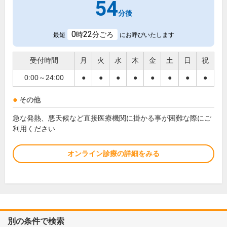
54
分後
0
22
時
分ごろ
最短
にお呼びいたします
受付時間
月
火
水
木
金
土
日
祝
0:00～24:00
●
●
●
●
●
●
●
●
その他
急な発熱、悪天候など直接医療機関に掛かる事が困難な際にご
利用ください
オンライン診療の詳細をみる
別の条件で検索