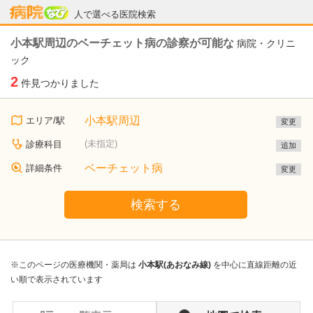
病院なび
人で選べる医院検索
小本駅周辺のベーチェット病の診察が可能な
病院・クリニ
ック
2
件見つかりました
小本駅周辺
エリア/駅
変更
(未指定)
診療科目
追加
ベーチェット病
詳細条件
変更
検索する
※このページの医療機関・薬局は
小本駅(あおなみ線)
を中心に直線距離の近
い順で表示されています