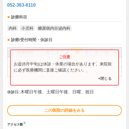
052-363-6110
診療科目
内科
小児科
糖尿病内分泌内科
診療/受付時間・休診日
診療時間
月
火
水
木
金
土
日
祝
9:00～12:00
●
●
●
●
●
●
お盆(8月中旬)は休診・休業の場合があります。来院前
に必ず医療機関に直接ご確認ください。
13:30～16:30
●
●
●
●
×閉じる
木曜日午後、土曜日午後、日曜、祝日
休診日:
この医院の詳細をみる
※
アクセス数