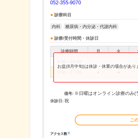
052-355-9070
診療科目
内科
糖尿病・内分泌・代謝内科
診療/受付時間・休診日
診療時間
月
火
8:00～10:00
お盆(8月中旬)は休診・休業の場合があ
9:00～17:00
●
●
※日曜はオンライン診療のみ(
備考:
祝
休診日:
こ
※
アクセス数