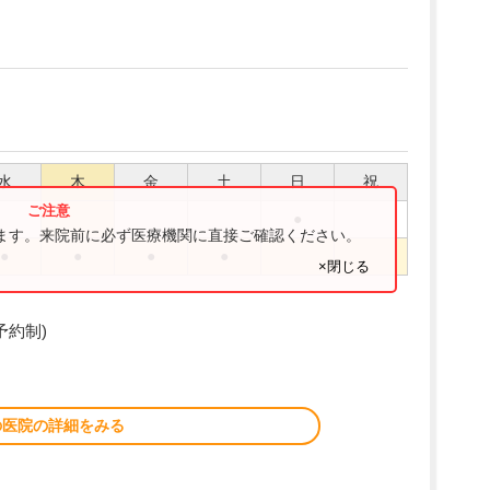
水
木
金
土
日
祝
●
ります。来院前に必ず医療機関に直接ご確認ください。
●
●
●
●
×閉じる
予約制)
の医院の詳細をみる