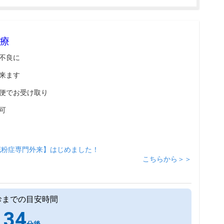
療
不良に
来ます
便でお受け取り
可
花粉症専門外来】はじめました！
こちらから＞＞
診までの目安時間
34