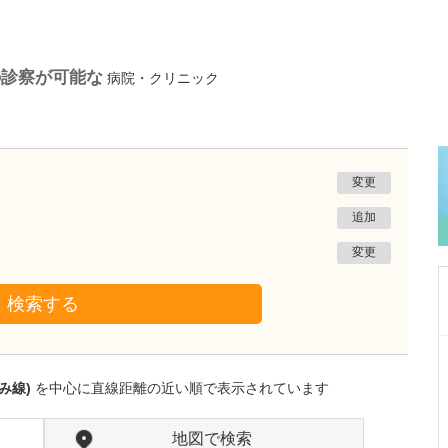
の診察が可能な
病院・クリニック
変更
追加
変更
検索する
東京都大田区
いしがき耳鼻咽喉科クリニック
み線)
を中心に直線距離の近い順で表示されています
石垣 高志
院長
取材記事
力を入れている診療がありましたら教えてくだ
地図で検索