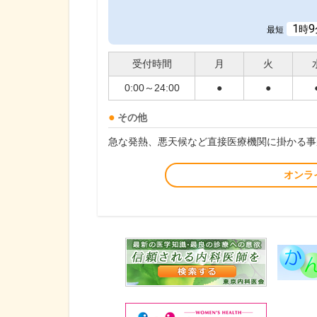
1
9
時
最短
受付時間
月
火
0:00～24:00
●
●
その他
急な発熱、悪天候など直接医療機関に掛かる事
オンラ