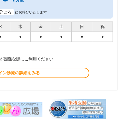
分後
分ごろ
にお呼びいたします
水
木
金
土
日
祝
●
●
●
●
●
●
が困難な際にご利用ください
イン診療の詳細をみる