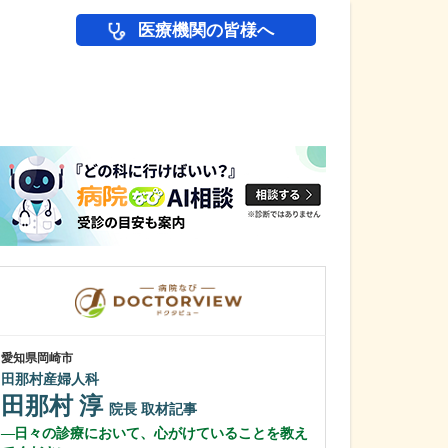
医療機関の皆様へ
医師(ドクター)の
愛知県岡崎市
愛知県岡崎市
田那村産婦人科
わたなべ整形リ
田那村 淳
渡辺 隆之
院長
取材記事
日々の診療において、心がけていることを教え
クリニック名に