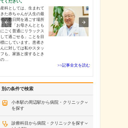
てください。
を非常に重視し
産科としては、生まれて
整形外科医とし
きた赤ちゃんが人生の最
さんが今つらい
初の数日間を過ごす場所
いる痛みを緩和
として「お母さんととも
はもちろんです
にごく普通にリラックス
以上に痛みが起
して過ごせる」ことを目
い、痛みが起き
標にしています。患者さ
化しにくい体づ
んに対しては私やスタッ
導することが重
フも、家族と接するとき
えています。肩
の…
が痛…
>>記事全文を読む
別の条件で検索
小本駅の周辺駅から病院・クリニック
を探す
診療科目から病院・クリニックを探す