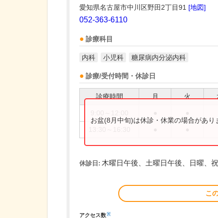
愛知県名古屋市中川区野田2丁目91
[地図]
052-363-6110
診療科目
内科
小児科
糖尿病内分泌内科
診療/受付時間・休診日
診療時間
月
火
9:00～12:00
●
●
お盆(8月中旬)は休診・休業の場合があ
13:30～16:30
●
●
木曜日午後、土曜日午後、日曜、
休診日:
こ
※
アクセス数