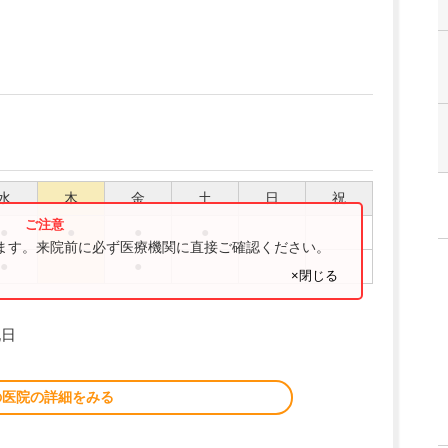
水
木
金
土
日
祝
●
●
●
●
ります。来院前に必ず医療機関に直接ご確認ください。
●
●
×閉じる
祝日
の医院の詳細をみる