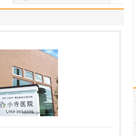
さい。
私は、迅速かつ的確な診
断こそが、早期発見や適
切な治療につながると考
えています。そこで、数
十ミクロンレベルの詳細
な情報を得ることができ
る耳鼻咽喉科用CT検査機
器をはじめ、ファイバー
スコープ(内視鏡)、血…
>>記事全文を読む