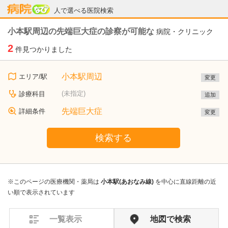
病院なび
人で選べる医院検索
小本駅周辺の先端巨大症の診察が可能な
病院・クリニック
2
件見つかりました
小本駅周辺
エリア/駅
変更
(未指定)
診療科目
追加
先端巨大症
詳細条件
変更
検索する
※このページの医療機関・薬局は
小本駅(あおなみ線)
を中心に直線距離の近
い順で表示されています
一覧表示
地図で検索