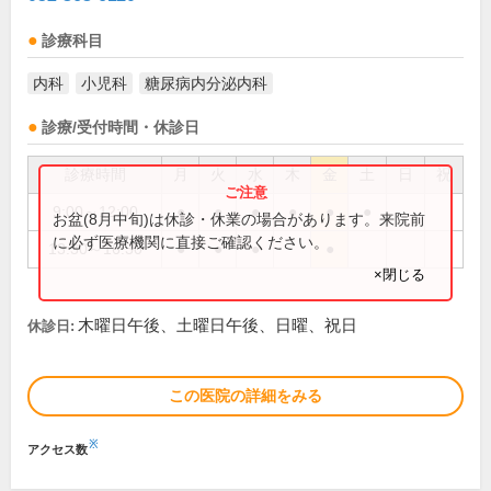
診療科目
内科
小児科
糖尿病内分泌内科
診療/受付時間・休診日
診療時間
月
火
水
木
金
土
日
祝
9:00～12:00
●
●
●
●
●
●
お盆(8月中旬)は休診・休業の場合があります。来院前
に必ず医療機関に直接ご確認ください。
13:30～16:30
●
●
●
●
×閉じる
木曜日午後、土曜日午後、日曜、祝日
休診日:
この医院の詳細をみる
※
アクセス数