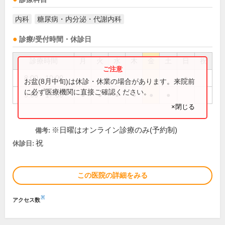
内科
糖尿病・内分泌・代謝内科
診療/受付時間・休診日
診療時間
月
火
水
木
金
土
日
祝
8:00～10:00
●
お盆(8月中旬)は休診・休業の場合があります。来院前
に必ず医療機関に直接ご確認ください。
9:00～17:00
●
●
●
●
●
●
×閉じる
※日曜はオンライン診療のみ(予約制)
備考:
祝
休診日:
この医院の詳細をみる
※
アクセス数