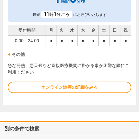
時間
分後
11
1
時
分ごろ
最短
にお呼びいたします
受付時間
月
火
水
木
金
土
日
祝
0:00～24:00
●
●
●
●
●
●
●
●
その他
急な発熱、悪天候など直接医療機関に掛かる事が困難な際にご
利用ください
オンライン診療の詳細をみる
別の条件で検索