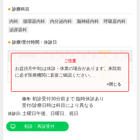
診療科目
内科
循環器内科
内分泌内科
脳神経内科
呼吸器内科
泌尿器科
診療/受付時間・休診日
診療時間
月
火
水
木
金
土
日
祝
10:00～13:00
●
●
●
●
●
●
お盆(8月中旬)は休診・休業の場合があります。来院前
に必ず医療機関に直接ご確認ください。
14:30～17:30
●
●
●
●
●
×閉じる
初診受付30分前まで 臨時休診あり
備考:
受付/診療日時は科目により異なる
土曜日午後、日曜日、祝日
休診日:
初診・再診受付