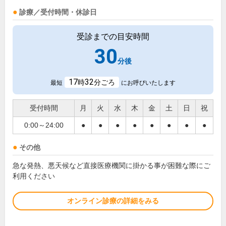
診療／受付時間・休診日
受診までの目安時間
30
分後
17
32
時
分ごろ
最短
にお呼びいたします
受付時間
月
火
水
木
金
土
日
祝
0:00～24:00
●
●
●
●
●
●
●
●
その他
急な発熱、悪天候など直接医療機関に掛かる事が困難な際にご
利用ください
オンライン診療の詳細をみる