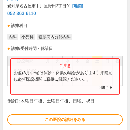
愛知県名古屋市中川区野田2丁目91
[地図]
052-363-6110
診療科目
内科
小児科
糖尿病内分泌内科
診療/受付時間・休診日
診療時間
月
火
水
木
金
土
日
祝
9:00～12:00
●
●
●
●
●
●
お盆(8月中旬)は休診・休業の場合があります。来院前
に必ず医療機関に直接ご確認ください。
13:30～16:30
●
●
●
●
×閉じる
木曜日午後、土曜日午後、日曜、祝日
休診日:
この医院の詳細をみる