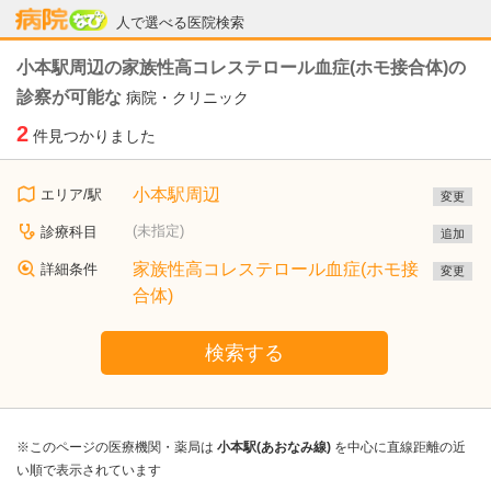
病院なび
人で選べる医院検索
小本駅周辺の家族性高コレステロール血症(ホモ接合体)の
診察が可能な
病院・クリニック
2
件見つかりました
小本駅周辺
エリア/駅
変更
(未指定)
診療科目
追加
家族性高コレステロール血症(ホモ接
詳細条件
変更
合体)
検索する
※このページの医療機関・薬局は
小本駅(あおなみ線)
を中心に直線距離の近
い順で表示されています