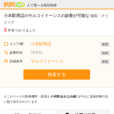
病院なび
人で選べる医院検索
小本駅周辺のサルコイドーシスの診察が可能な
病院・クリ
ニック
3
件見つかりました
小本駅周辺
エリア/駅
変更
(未指定)
診療科目
追加
サルコイドーシス
詳細条件
変更
検索する
※このページの医療機関・薬局は
小本駅(あおなみ線)
を中心に直線距離の近
い順で表示されています