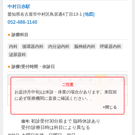
中村日赤駅
愛知県名古屋市中村区鳥居通4丁目13-1
[地図]
052-486-1140
診療科目
内科
循環器内科
内分泌内科
脳神経内科
呼吸器内科
泌尿器科
診療/受付時間・休診日
診療時間
月
火
水
木
金
土
日
祝
10:00～13:00
●
●
●
●
●
●
お盆(8月中旬)は休診・休業の場合があります。来院前
に必ず医療機関に直接ご確認ください。
14:30～17:30
●
●
●
●
●
×閉じる
初診受付30分前まで 臨時休診あり
備考:
受付/診療日時は科目により異なる