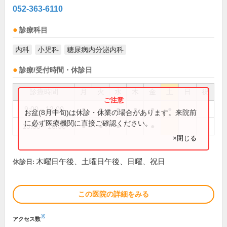
052-363-6110
診療科目
内科
小児科
糖尿病内分泌内科
診療/受付時間・休診日
診療時間
月
火
水
木
金
土
日
祝
9:00～12:00
●
●
●
●
●
●
お盆(8月中旬)は休診・休業の場合があります。来院前
に必ず医療機関に直接ご確認ください。
13:30～16:30
●
●
●
●
×閉じる
木曜日午後、土曜日午後、日曜、祝日
休診日:
この医院の詳細をみる
※
アクセス数