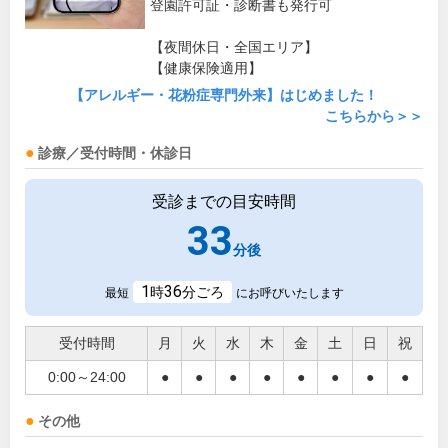
登園許可証・診断書も発行可
【夜間休日・全国エリア】
【健康保険適用】
【アレルギー・花粉症専門外来】はじめました！
こちらから＞＞
診療／受付時間・休診日
受診までの目安時間
33
分後
1
36
時
分ごろ
最短
にお呼びいたします
受付時間
月
火
水
木
金
土
日
祝
0:00～24:00
●
●
●
●
●
●
●
●
その他