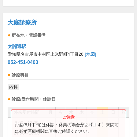
大庭診療所
所在地・電話番号
太閤通駅
愛知県名古屋市中村区上米野町4丁目28
[地図]
052-451-0403
診療科目
内科
診療/受付時間・休診日
外来受付時間
月
火
水
木
金
土
日
祝
9:00～12:00
●
●
●
●
●
●
お盆(8月中旬)は休診・休業の場合があります。来院前
に必ず医療機関に直接ご確認ください。
14:00～16:00
●