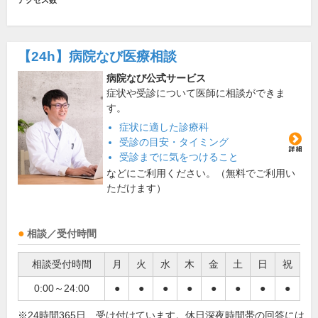
アクセス数
【24h】
病院なび医療相談
病院なび公式サービス
症状や受診について医師に相談ができま
す。
症状に適した診療科
受診の目安・タイミング
受診までに気をつけること
などにご利用ください。（無料でご利用い
ただけます）
相談／受付時間
相談受付時間
月
火
水
木
金
土
日
祝
0:00～24:00
●
●
●
●
●
●
●
●
※24時間365日、受け付けています。休日深夜時間帯の回答には