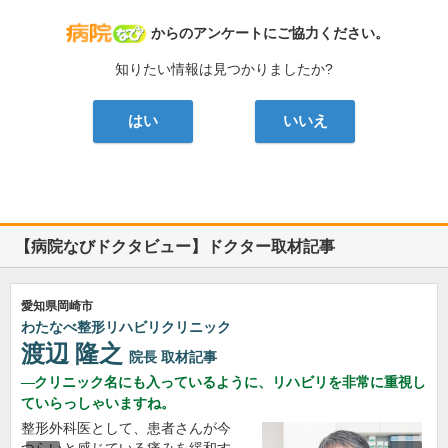
病院なび
からのアンケートにご協力ください。
知りたい情報は見つかりましたか?
はい
いいえ
【病院なびドクタビュー】ドクター取材記事
愛知県岡崎市
わたなべ整形リハビリクリニック
渡辺 隆之
院長
取材記事
クリニック名にも入っているように、リハビリを非常に重視し
ていらっしゃいますね。
整形外科医として、患者さんが今