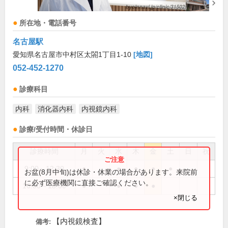
所在地・電話番号
名古屋駅
愛知県名古屋市中村区太閤1丁目1-10
[地図]
052-452-1270
診療科目
内科
消化器内科
内視鏡内科
診療/受付時間・休診日
診療時間
月
火
水
木
金
土
日
祝
9:00～12:30
●
●
●
●
●
お盆(8月中旬)は休診・休業の場合があります。来院前
に必ず医療機関に直接ご確認ください。
16:00～18:00
●
●
●
●
×閉じる
【内視鏡検査】
備考: