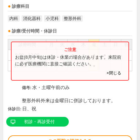
診療科目
内科
消化器科
小児科
整形外科
診療/受付時間・休診日
診療時間
月
火
水
木
金
土
日
祝
9:00～12:00
●
●
●
●
●
●
お盆(8月中旬)は休診・休業の場合があります。来院前
に必ず医療機関に直接ご確認ください。
16:00～19:00
●
●
●
●
×閉じる
水・土曜午前のみ
備考:
整形外科外来は金曜日に併診しております。
日、祝
休診日:
初診・再診受付