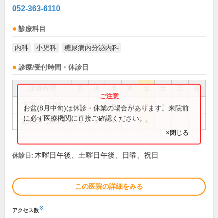
052-363-6110
診療科目
内科
小児科
糖尿病内分泌内科
診療/受付時間・休診日
診療時間
月
火
水
木
金
土
日
祝
9:00～12:00
●
●
●
●
●
●
お盆(8月中旬)は休診・休業の場合があります。来院前
に必ず医療機関に直接ご確認ください。
13:30～16:30
●
●
●
●
×閉じる
木曜日午後、土曜日午後、日曜、祝日
休診日:
この医院の詳細をみる
※
アクセス数