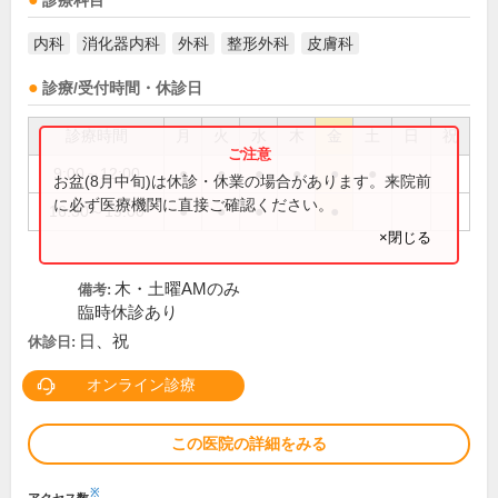
診療科目
内科
消化器内科
外科
整形外科
皮膚科
診療/受付時間・休診日
診療時間
月
火
水
木
金
土
日
祝
9:00～12:00
●
●
●
●
●
●
お盆(8月中旬)は休診・休業の場合があります。来院前
に必ず医療機関に直接ご確認ください。
16:30～19:00
●
●
●
●
×閉じる
木・土曜AMのみ
備考:
臨時休診あり
日、祝
休診日:
オンライン診療
この医院の詳細をみる
※