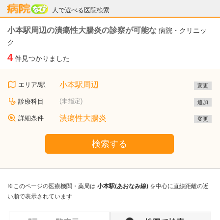
病院なび
人で選べる医院検索
小本駅周辺の潰瘍性大腸炎の診察が可能な
病院・クリニッ
ク
4
件見つかりました
小本駅周辺
エリア/駅
変更
(未指定)
診療科目
追加
潰瘍性大腸炎
詳細条件
変更
検索する
※このページの医療機関・薬局は
小本駅(あおなみ線)
を中心に直線距離の近
い順で表示されています