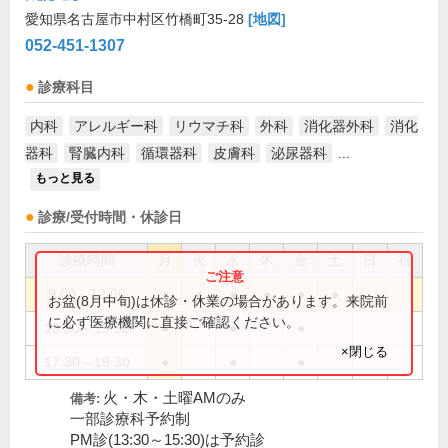
愛知県名古屋市中村区竹橋町35-28
[地図]
052-451-1307
診療科目
内科
アレルギー科
リウマチ科
外科
消化器外科
消化
器科
腎臓内科
循環器科
皮膚科
泌尿器科
...
もっと見る
診療/受付時間・休診日
診療時間
月
火
水
木
金
土
日
祝
9:00～12:00
●
●
●
●
●
●
お盆(8月中旬)は休診・休業の場合があります。来院前
に必ず医療機関に直接ご確認ください。
13:30～15:30
●
●
●
×閉じる
17:30～19:30
●
●
●
火・木・土曜AMのみ
備考:
一部診療科予約制
PM診(13:30～15:30)は予約診