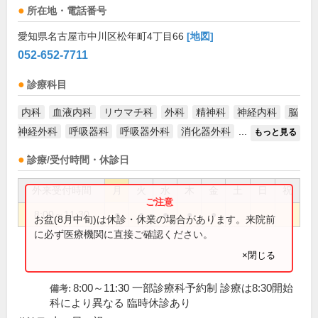
所在地・電話番号
愛知県名古屋市中川区松年町4丁目66
[地図]
052-652-7711
診療科目
内科
血液内科
リウマチ科
外科
精神科
神経内科
脳
神経外科
呼吸器科
呼吸器外科
消化器外科
...
もっと見る
診療/受付時間・休診日
外来受付時間
月
火
水
木
金
土
日
祝
8:00～11:30
●
●
●
●
●
お盆(8月中旬)は休診・休業の場合があります。来院前
に必ず医療機関に直接ご確認ください。
×閉じる
8:00～11:30 一部診療科予約制 診療は8:30開始
備考:
科により異なる 臨時休診あり