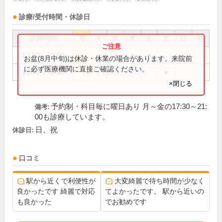
診療/受付時間・休診日
診療時間
月
火
水
木
金
土
日
祝
13:00～16:00
●
●
●
●
●
お盆(8月中旬)は休診・休業の場合があります。来院前
に必ず医療機関に直接ご確認ください。
13:00～18:00
●
×閉じる
予約制・科目毎に曜日あり 月～金の17:30～21:
備考:
00も診療しています。
日、祝
休診日:
口コミ
駅から近くで利便性が
大変綺麗で待ち時間が少なく
良かったです 綺麗で対応
てよかったです。 駅から近いの
も良かった
でお勧めです