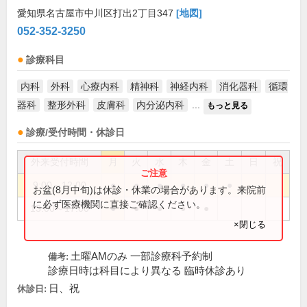
愛知県名古屋市中川区打出2丁目347
[地図]
052-352-3250
診療科目
内科
外科
心療内科
精神科
神経内科
消化器科
循環
器科
整形外科
皮膚科
内分泌内科
...
もっと見る
診療/受付時間・休診日
外来受付時間
月
火
水
木
金
土
日
祝
9:00～12:00
●
●
●
●
●
●
お盆(8月中旬)は休診・休業の場合があります。来院前
に必ず医療機関に直接ご確認ください。
13:00～17:00
●
●
●
●
●
×閉じる
土曜AMのみ 一部診療科予約制
備考:
診療日時は科目により異なる 臨時休診あり
日、祝
休診日: