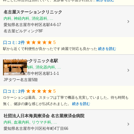
科ごとに待合所は別れていて、受診番号が手渡され自分...
続きを読む
名古屋ステーションクリニック
内科, 神経内科, 消化器科, ...
愛知県名古屋市中村区名駅4-6-17
名古屋ビルディング8F
5
口コミ: 2件
駅から近くで利便性が良かったです 綺麗で対応も良かった
続きを読む
ミッドタウンクリニック名駅
内科, 循環器内科, 消化器内科, ...
愛知県名古屋市中村区名駅1-1-1
JPタワー名古屋5階
5
口コミ: 2件
ロケーションは最高、スタッフは丁寧で機器も充実していました。待ち時間も
無く、健診の嫌な感じが払拭されました。
続きを読む
社団法人日本海員掖済会
名古屋掖済会病院
内科, 血液内科, リウマチ科, ...
愛知県名古屋市中川区松年町4丁目66