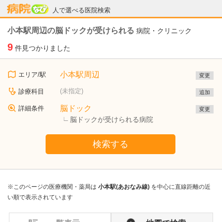
病院なび
人で選べる医院検索
小本駅周辺の脳ドックが受けられる
病院・クリニック
9
件見つかりました
小本駅周辺
エリア/駅
変更
(未指定)
診療科目
追加
脳ドック
詳細条件
変更
脳ドックが受けられる病院
検索する
※このページの医療機関・薬局は
小本駅(あおなみ線)
を中心に直線距離の近
い順で表示されています