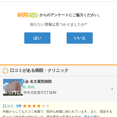
病院なび
からのアンケートにご協力ください。
知りたい情報は見つかりましたか?
はい
いいえ
口コミがある病院・クリニック
医療法人純正会
名古屋西病院
内科, 血液内科, 外科, ...
愛知県名古屋市中川区荒子2丁目40
4
口コミ: 3件
外観からしてもスゴく綺麗で、院内も綺麗に保たれています。また、受診する