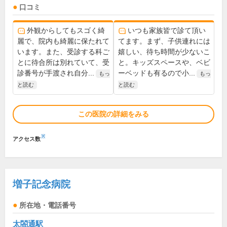
口コミ
外観からしてもスゴく綺
いつも家族皆で診て頂い
麗で、院内も綺麗に保たれて
てます。まず、子供連れには
います。また、受診する科ご
嬉しい、待ち時間が少ないこ
とに待合所は別れていて、受
と。キッズスペースや、ベビ
診番号が手渡され自分...
ーベッドも有るので小...
もっ
もっ
と読む
と読む
この医院の詳細をみる
※
アクセス数
増子記念病院
所在地・電話番号
太閤通駅