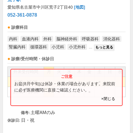
愛知県名古屋市中川区荒子2丁目40
[地図]
052-361-0878
診療科目
内科
血液内科
外科
脳神経外科
呼吸器科
消化器科
腎臓内科
循環器科
小児科
小児外科
...
もっと見る
診療/受付時間・休診日
外来受付時間
月
火
水
木
金
土
日
祝
9:00～12:00
●
●
●
●
●
●
お盆(8月中旬)は休診・休業の場合があります。来院前
に必ず医療機関に直接ご確認ください。
16:00～19:00
●
●
●
●
●
×閉じる
土曜AMのみ
備考:
日・祝
休診日: