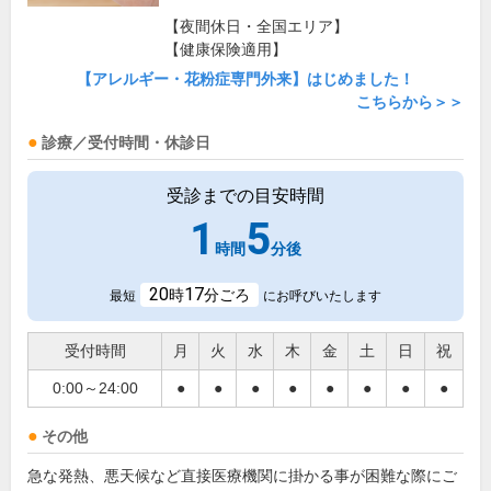
【夜間休日・全国エリア】
【健康保険適用】
【アレルギー・花粉症専門外来】はじめました！
こちらから＞＞
診療／受付時間・休診日
受診までの目安時間
1
5
時間
分後
20
17
時
分ごろ
最短
にお呼びいたします
受付時間
月
火
水
木
金
土
日
祝
0:00～24:00
●
●
●
●
●
●
●
●
その他
急な発熱、悪天候など直接医療機関に掛かる事が困難な際にご