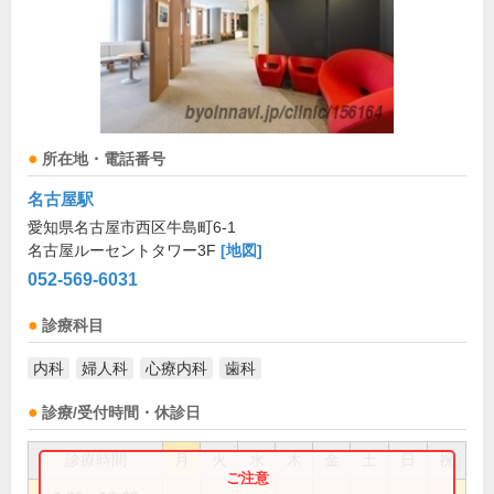
所在地・電話番号
名古屋駅
愛知県名古屋市西区牛島町6-1
名古屋ルーセントタワー3F
[地図]
052-569-6031
診療科目
内科
婦人科
心療内科
歯科
診療/受付時間・休診日
診療時間
月
火
水
木
金
土
日
祝