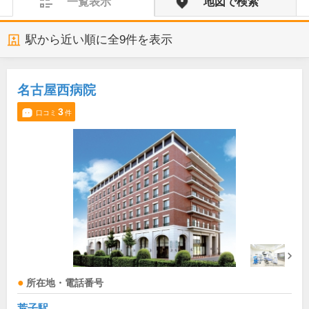
一覧表示
地図で検索
駅から近い順に全
9
件を表示
名古屋西病院
3
口コミ
件
所在地・電話番号
荒子駅