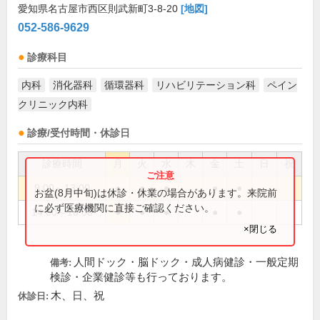
愛知県名古屋市西区則武新町3-8-20
[地図]
052-586-9629
診療科目
内科
消化器科
循環器科
リハビリテーション科
ペイン
クリニック内科
診療/受付時間・休診日
診療時間
月
火
水
木
金
土
日
祝
9:00～13:00
●
●
●
●
●
お盆(8月中旬)は休診・休業の場合があります。来院前
に必ず医療機関に直接ご確認ください。
14:00～18:00
●
●
●
●
●
×閉じる
人間ドック・脳ドック・成人病健診・一般定期
備考:
検診・企業健診等も行っております。
木、日、祝
休診日: