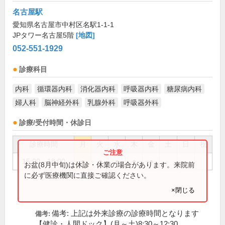
名古屋駅
愛知県名古屋市中村区名駅1-1-1
JPタワー名古屋5階
[地図]
052-551-1929
診療科目
内科
循環器内科
消化器内科
呼吸器内科
糖尿病内科
婦人科
脳神経外科
乳腺外科
呼吸器外科
診療/受付時間・休診日
診療時間
月
火
水
木
金
土
日
祝
15:00～18:00
●
●
●
●
●
お盆(8月中旬)は休診・休業の場合があります。来院前
に必ず医療機関に直接ご確認ください。
×閉じる
備考: 上記は外来診療の診療時間となります
備考:
【健診・人間ドック】(月～土)8:30～12:30