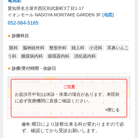
亀島駅
愛知県名古屋市西区則武新町3丁目1-17
イオンモール NAGOYA NORITAKE GARDEN 3F
[地図]
052-564-5165
診療科目
眼科
脳神経外科
整形外科
婦人科
小児科
耳鼻いんこ
う科
糖尿病内科
循環器内科
消化器内科
診療/受付時間・休診日
外来受付時間
月
火
水
木
金
土
日
祝
9:30～12:30
●
●
●
●
●
●
●
●
お盆(8月中旬)は休診・休業の場合があります。来院前
に必ず医療機関に直接ご確認ください。
13:30～16:30
●
●
●
×閉じる
14:30～17:30
●
●
●
●
●
曜日により診察出来る科が変わりますので必
備考:
ず、確認してから受診お願いします。