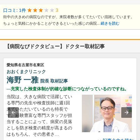
3
口コミ: 1件
街中の大きめの病院なのですが、来院者数が多くてたいてい混雑しています。
ちょっと気軽にかかることができるといった感じの病院...
続きを読む
【病院なびドクタビュー】ドクター取材記事
愛知県名古屋市名東区
おおくまクリニック
海野 一雅
院長
取材記事
充実した検査体制が的確な診断につながっているのですね。
当院は、大きな病院で活躍してい
る専門の先生や検査技師に週1回
来ていただいているのも特長で
す。経験豊富な専門スタッフが担
当することによって、病変の見落
としを防ぎ検査の精度が高まるの
はもちろん、その患者さ…