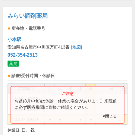
みらい調剤薬局
所在地・電話番号
小本駅
愛知県名古屋市中川区万町413番
[地図]
052-354-2513
薬局
診療/受付時間・休診日
営業時間
月
火
水
木
金
土
日
祝
8:30～12:00
●
お盆(8月中旬)は休診・休業の場合があります。来院前
に必ず医療機関に直接ご確認ください。
8:30～16:30
●
×閉じる
8:30～19:00
●
●
●
●
日、祝
休業日: