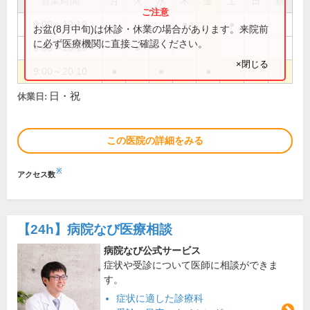
営業時間
月
火
水
木
金
土
日
祝
9:00～12:10
●
●
お盆(8月中旬)は休診・休業の場合があります。来院前
に必ず医療機関に直接ご確認ください。
9:00～18:10
●
×閉じる
9:00～20:10
●
●
●
日・祝
休業日:
この医院の詳細をみる
※
アクセス数
【24h】
病院なび医療相談
病院なび公式サービス
症状や受診について医師に相談ができま
す。
症状に適した診療科