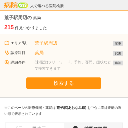
病院なび
人で選べる医院検索
荒子駅周辺の
薬局
215
件見つかりました
荒子駅周辺
エリア/駅
変更
薬局
診療科目
変更
(未指定)フリーワード、予約、専門、症状など
詳細条件
追加
で検索できます
検索する
※このページの医療機関・薬局は
荒子駅(あおなみ線)
を中心に直線距離の近
い順で表示されています