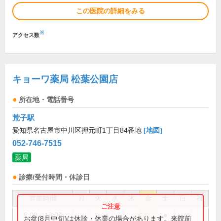
この医院の詳細をみる
※
アクセス数
キョーワ薬局 松葉公園店
所在地・電話番号
荒子駅
愛知県名古屋市中川区押元町1丁目84番地
[地図]
052-746-7515
薬局
診療/受付時間・休診日
営業時間
月
火
水
木
金
土
日
祝
9:00～13:00
●
お盆(8月中旬)は休診・休業の場合があります。来院前