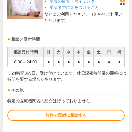
受診の目安・タイミング
受診までに気をつけること
などにご利用ください。（無料でご利用い
ただけます）
相談／受付時間
相談受付時間
月
火
水
木
金
土
日
祝
0:00～24:00
●
●
●
●
●
●
●
●
※24時間365日、受け付けています。休日深夜時間帯の回答には
時間を要する場合があります。
その他
特定の医療機関名の紹介は行っておりません。
無料で医師に相談する