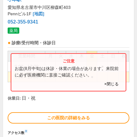
愛知県名古屋市中川区柳森町403
Pennビル1F
[地図]
052-355-9341
薬局
診療/受付時間・休診日
営業時間
月
火
水
木
金
土
日
祝
9:00～13:30
●
お盆(8月中旬)は休診・休業の場合があります。来院前
に必ず医療機関に直接ご確認ください。
9:00～19:30
●
●
●
●
●
×閉じる
日・祝
休業日:
この医院の詳細をみる
※
アクセス数