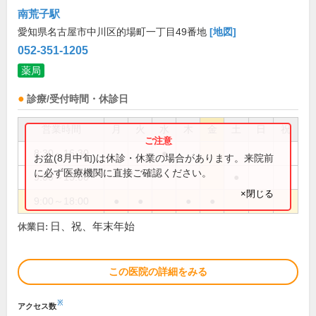
南荒子駅
愛知県名古屋市中川区的場町一丁目49番地
[地図]
052-351-1205
薬局
診療/受付時間・休診日
営業時間
月
火
水
木
金
土
日
祝
8:30～16:30
●
お盆(8月中旬)は休診・休業の場合があります。来院前
に必ず医療機関に直接ご確認ください。
9:00～13:00
●
×閉じる
9:00～18:00
●
●
●
●
日、祝、年末年始
休業日:
この医院の詳細をみる
※
アクセス数