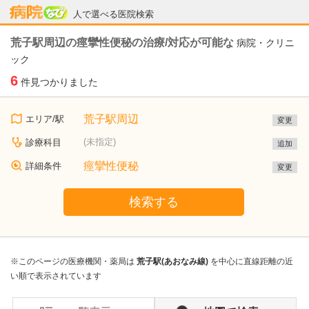
病院なび
人で選べる医院検索
荒子駅周辺の痙攣性便秘の治療/対応が可能な
病院・クリニ
ック
6
件見つかりました
荒子駅周辺
エリア/駅
変更
(未指定)
診療科目
追加
痙攣性便秘
詳細条件
変更
検索する
※このページの医療機関・薬局は
荒子駅(あおなみ線)
を中心に直線距離の近
い順で表示されています