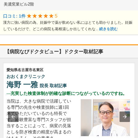
美濃窯業ビル2階
5
口コミ: 1件
漢方に強い病院の為、妊娠中で薬が飲めない私にはとても助かりました。妊娠
しているだけで、どこの病院も葛根湯しか出してくれな...
続きを読む
【病院なびドクタビュー】ドクター取材記事
愛知県名古屋市名東区
おおくまクリニック
海野 一雅
院長
取材記事
充実した検査体制が的確な診断につながっているのですね。
当院は、大きな病院で活躍してい
る専門の先生や検査技師に週1回
来ていただいているのも特長で
す。経験豊富な専門スタッフが担
当することによって、病変の見落
としを防ぎ検査の精度が高まるの