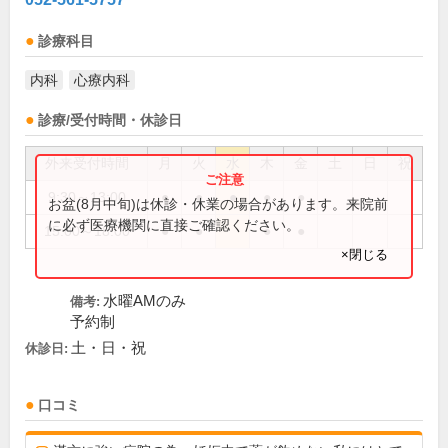
診療科目
内科
心療内科
診療/受付時間・休診日
外来受付時間
月
火
水
木
金
土
日
祝
9:30～13:00
●
●
●
●
●
お盆(8月中旬)は休診・休業の場合があります。来院前
に必ず医療機関に直接ご確認ください。
15:00～18:00
●
●
●
●
×閉じる
水曜AMのみ
備考:
予約制
土・日・祝
休診日:
口コミ