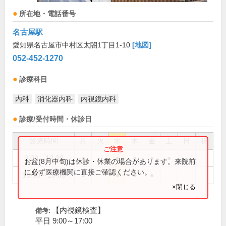
所在地・電話番号
名古屋駅
愛知県名古屋市中村区太閤1丁目1-10
[地図]
052-452-1270
診療科目
内科
消化器内科
内視鏡内科
診療/受付時間・休診日
診療時間
月
火
水
木
金
土
日
祝
9:00～12:30
●
●
●
●
●
お盆(8月中旬)は休診・休業の場合があります。来院前
に必ず医療機関に直接ご確認ください。
16:00～18:00
●
●
●
●
×閉じる
【内視鏡検査】
備考:
平日 9:00～17:00