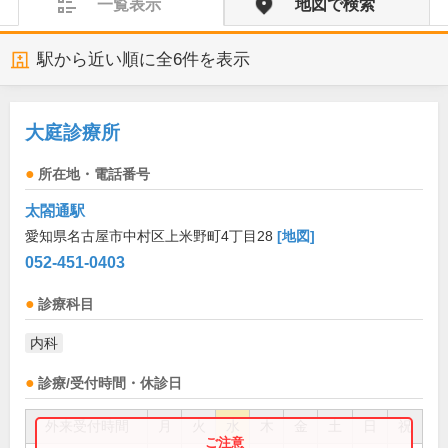
一覧表示
地図で検索
駅から近い順に全
6
件を表示
大庭診療所
所在地・電話番号
太閤通駅
愛知県名古屋市中村区上米野町4丁目28
[地図]
052-451-0403
診療科目
内科
診療/受付時間・休診日
外来受付時間
月
火
水
木
金
土
日
祝