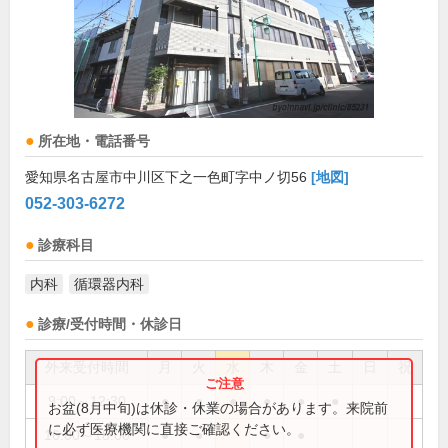
所在地・電話番号
愛知県名古屋市中川区下之一色町字中ノ切56
[地図]
052-303-6272
診療科目
内科
循環器内科
診療/受付時間・休診日
外来受付時間
月
火
水
木
金
土
日
祝
9:00～12:30
●
●
●
●
●
●
お盆(8月中旬)は休診・休業の場合があります。来院前
に必ず医療機関に直接ご確認ください。
16:00～18:00
●
●
●
●