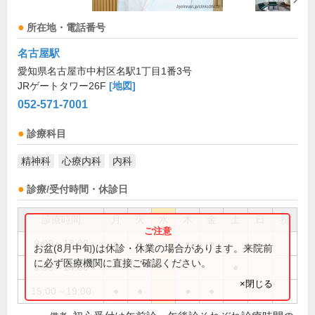
所在地・電話番号
名古屋駅
愛知県名古屋市中村区名駅1丁目1番3号
JRゲートタワー26F
[地図]
052-571-7001
診療科目
精神科
心療内科
内科
診療/受付時間・休診日
診療時間
月
火
水
木
金
土
日
祝
9:00～13:00
●
●
●
●
お盆(8月中旬)は休診・休業の場合があります。来院前
に必ず医療機関に直接ご確認ください。
9:00～14:00
●
×閉じる
15:00～19:00
●
●
●
●