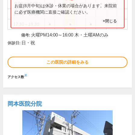
9:00～12:00
●
●
●
●
●
●
お盆(8月中旬)は休診・休業の場合があります。来院前
に必ず医療機関に直接ご確認ください。
14:00～16:00
●
×閉じる
17:30～19:30
●
●
●
火曜PM14:00～16:00 木・土曜AMのみ
備考:
日・祝
休診日:
この医院の詳細をみる
※
アクセス数
岡本医院分院