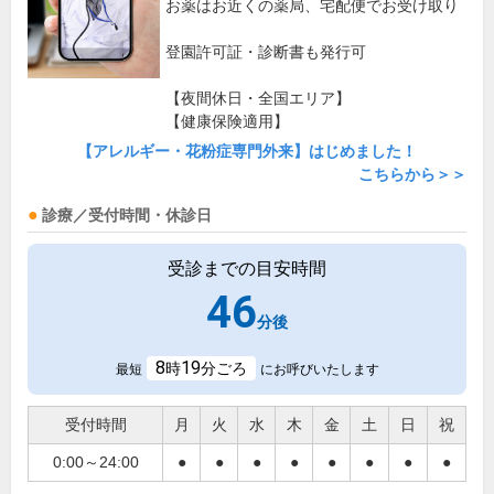
お薬はお近くの薬局、宅配便でお受け取り
登園許可証・診断書も発行可
【夜間休日・全国エリア】
【健康保険適用】
【アレルギー・花粉症専門外来】はじめました！
こちらから＞＞
診療／受付時間・休診日
受診までの目安時間
46
分後
8
19
時
分ごろ
最短
にお呼びいたします
受付時間
月
火
水
木
金
土
日
祝
0:00～24:00
●
●
●
●
●
●
●
●