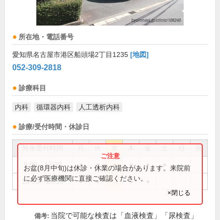
所在地・電話番号
愛知県名古屋市港区船頭場2丁目1235
[地図]
052-309-2818
診療科目
内科
循環器内科
人工透析内科
診療/受付時間・休診日
外来受付時間
月
火
水
木
金
土
日
祝
9:00～12:30
●
●
●
●
●
●
お盆(8月中旬)は休診・休業の場合があります。来院前
に必ず医療機関に直接ご確認ください。
18:00～20:15
●
●
●
●
×閉じる
当院で可能な検査は「血液検査」「尿検査」
備考: