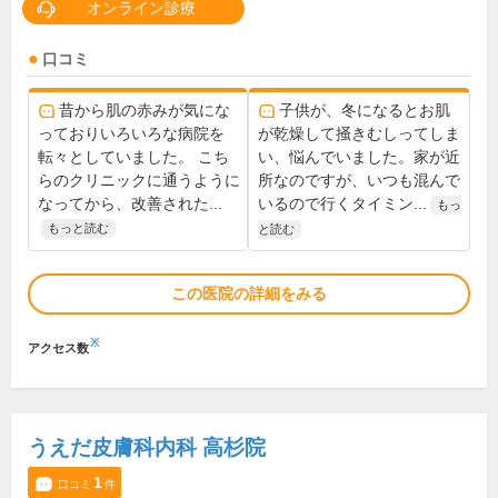
オンライン診療
口コミ
昔から肌の赤みが気にな
子供が、冬になるとお肌
っておりいろいろな病院を
が乾燥して掻きむしってしま
転々としていました。 こち
い、悩んでいました。家が近
らのクリニックに通うように
所なのですが、いつも混んで
なってから、改善された...
いるので行くタイミン...
もっ
もっと読む
と読む
この医院の詳細をみる
※
アクセス数
うえだ皮膚科内科 高杉院
1
口コミ
件