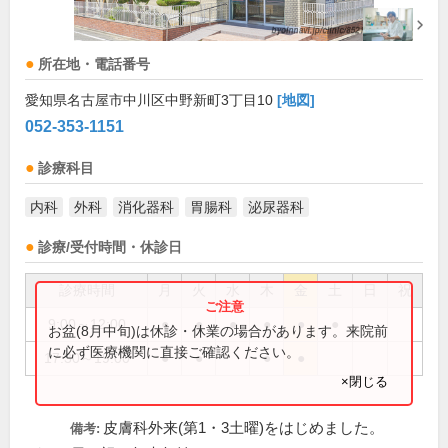
所在地・電話番号
愛知県名古屋市中川区中野新町3丁目10
[地図]
052-353-1151
診療科目
内科
外科
消化器科
胃腸科
泌尿器科
診療/受付時間・休診日
診療時間
月
火
水
木
金
土
日
祝
9:00～12:00
●
●
●
●
●
●
お盆(8月中旬)は休診・休業の場合があります。来院前
に必ず医療機関に直接ご確認ください。
17:30～19:00
●
●
●
●
×閉じる
皮膚科外来(第1・3土曜)をはじめました。
備考: