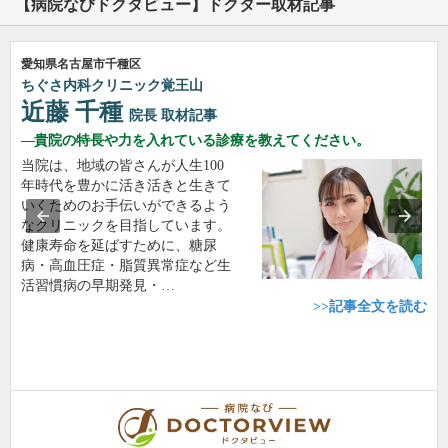
【病院なびドクタビュー】ドクター取材記事
愛知県名古屋市千種区
ちぐさ内科クリニック覚王山
近藤 千種
院長
取材記事
貴院の特長や力を入れている診療を教えてください。
当院は、地域の皆さんが人生100
年時代を豊かに活き活きと生きて
いくためのお手伝いができるよう
なクリニックを目指しています。
健康寿命を延ばすために、糖尿
病・高血圧症・脂質異常症など生
活習慣病の早期発見・…
>>記事全文を読む