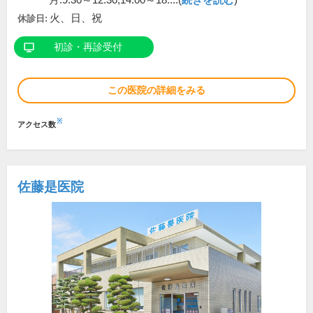
月:9:30～12:30,14:00～18:...(
続きを読む
)
火、日、祝
休診日:
初診・再診受付
この医院の詳細をみる
※
アクセス数
佐藤是医院