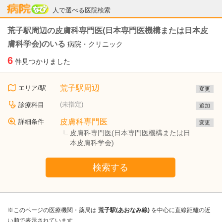
病院なび
人で選べる医院検索
荒子駅周辺の皮膚科専門医(日本専門医機構または日本皮
膚科学会)のいる
病院・クリニック
6
件見つかりました
荒子駅周辺
エリア/駅
変更
(未指定)
診療科目
追加
皮膚科専門医
詳細条件
変更
皮膚科専門医(日本専門医機構または日
本皮膚科学会)
検索する
※このページの医療機関・薬局は
荒子駅(あおなみ線)
を中心に直線距離の近
い順で表示されています