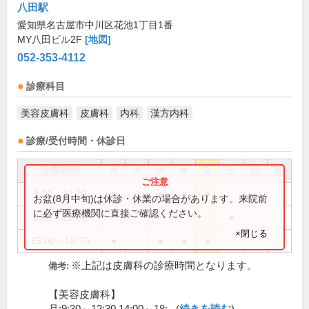
八田駅
愛知県名古屋市中川区花池1丁目1番
MY八田ビル2F
[地図]
052-353-4112
診療科目
美容皮膚科
皮膚科
内科
漢方内科
診療/受付時間・休診日
診療時間
月
火
水
木
金
土
日
祝
9:30～12:30
●
●
●
●
お盆(8月中旬)は休診・休業の場合があります。来院前
に必ず医療機関に直接ご確認ください。
9:30～13:00
●
×閉じる
15:00～18:30
●
●
●
●
※上記は皮膚科の診療時間となります。
備考:
【美容皮膚科】