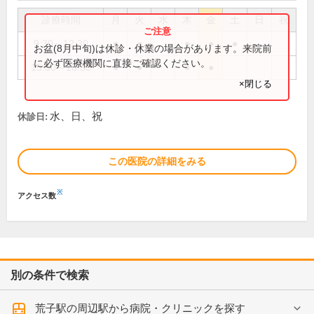
診療時間
月
火
水
木
金
土
日
祝
9:30～12:30
●
●
●
●
●
お盆(8月中旬)は休診・休業の場合があります。来院前
に必ず医療機関に直接ご確認ください。
15:30～18:30
●
●
●
●
×閉じる
水、日、祝
休診日:
この医院の詳細をみる
※
アクセス数
別の条件で検索
荒子駅の周辺駅から病院・クリニックを探す