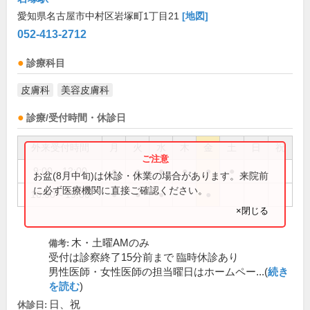
愛知県名古屋市中村区岩塚町1丁目21
[地図]
052-413-2712
診療科目
皮膚科
美容皮膚科
診療/受付時間・休診日
外来受付時間
月
火
水
木
金
土
日
祝
9:00～12:00
●
●
●
●
●
●
お盆(8月中旬)は休診・休業の場合があります。来院前
に必ず医療機関に直接ご確認ください。
16:00～19:00
●
●
●
●
×閉じる
木・土曜AMのみ
備考:
受付は診察終了15分前まで 臨時休診あり
男性医師・女性医師の担当曜日はホームペー...(
続き
を読む
)
日、祝
休診日: