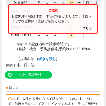
診療時間
月
火
水
木
金
土
日
祝
9:00～13:00
●
お盆(8月中旬)は休診・休業の場合があります。来院前
9:30～12:30
●
●
●
●
に必ず医療機関に直接ご確認ください。
14:00～15:00
●
●
●
●
×閉じる
15:00～18:30
●
●
●
●
※上記は内科の診療時間です。
備考:
●検診・検査・予防接種等(予約制)14:00~15:00
【皮膚科診...(
続きを読む
)
木、日、祝
休診日:
初診・再診受付
口コミ
まず、先生が親身になって話を聞いてくれます。そし
て、治療方法についてアドバイスをくれます。決して無理強