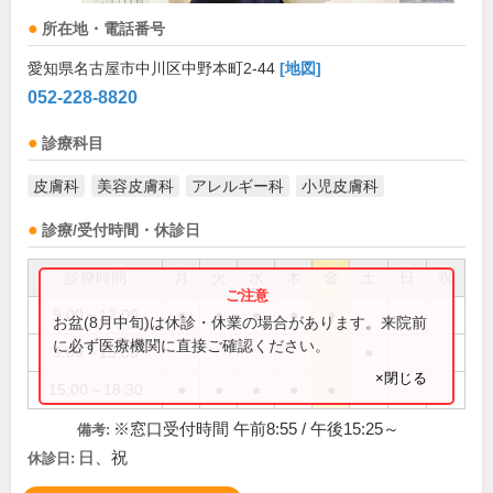
所在地・電話番号
愛知県名古屋市中川区中野本町2-44
[地図]
052-228-8820
診療科目
皮膚科
美容皮膚科
アレルギー科
小児皮膚科
診療/受付時間・休診日
診療時間
月
火
水
木
金
土
日
祝
9:00～12:00
●
●
●
●
●
お盆(8月中旬)は休診・休業の場合があります。来院前
に必ず医療機関に直接ご確認ください。
9:00～15:30
●
×閉じる
15:00～18:30
●
●
●
●
●
※窓口受付時間 午前8:55 / 午後15:25～
備考:
日、祝
休診日: