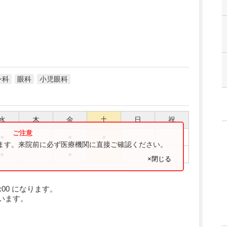
ン科
眼科
小児眼科
水
木
金
土
日
祝
●
●
●
ります。来院前に必ず医療機関に直接ご確認ください。
●
●
×閉じる
:00 になります。
います。