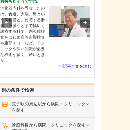
お持ちだそうですね。
くわしく教えて
消化器内科を専攻したの
当院では、認知
は、食道、大腸、胃とい
発見・早期治療
う消化管と、付随する肝
ています。認知
臓、膵臓などまで幅広く
ませんが、でき
診療する科で、内視鏡検
い段階で病気を
査をはじめ血管造影検査
ことができれば
や腹部エコーなど、テク
ん本人が主体と
ニックや深い知識が必要
活環境を整えた
な検査が多く、若いとき
について考えた
か…
と…
>>記事全文を読む
別の条件で検索
荒子駅の周辺駅から病院・クリニック
を探す
診療科目から病院・クリニックを探す