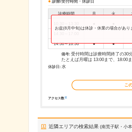
診療/受付時間・休診日
診療時間
月
火
10:30～13:30
●
●
お盆(8月中旬)は休診・休業の場合があ
14:30～17:00
14:30～18:30
●
●
受付時間は診療時間終了の30
備考:
たとえば月曜は 13:00まで、18:00ま
水
休診日:
こ
※
アクセス数
近隣エリアの検索結果
(南荒子駅・小本