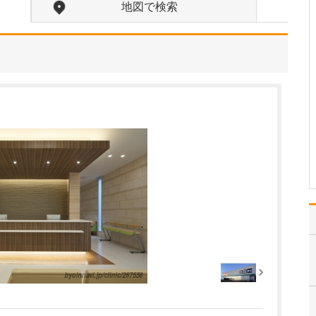
けますか?
地図で検索
患者さん一人ひとりに合
った治療をご提案し、患
者さんにご理解・納得い
ただいた上で一緒に治療
を進めていくことです。
適切な治療をご提案する
ためには、患者さんをよ
く診るのはもちろん、ど
んなことでお困りになっ
て…
>>記事全文を読む