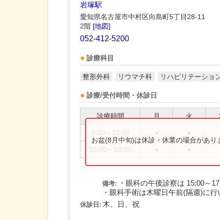
岩塚駅
愛知県名古屋市中村区向島町5丁目28-11
2階
[地図]
052-412-5200
診療科目
整形外科
リウマチ科
リハビリテーショ
診療/受付時間・休診日
診療時間
月
火
9:00～12:00
●
●
お盆(8月中旬)は休診・休業の場合があ
15:00～18:00
●
●
・眼科の午後診察は 15:00～17
備考:
・眼科手術は木曜日午前(隔週)に行
木、日、祝
休診日: