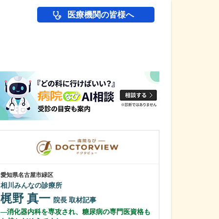
医療機関の皆様へ
医師(ドクター)の
愛知県名古屋市緑区
愛知県名古屋市緑区
相川みんなの診療所
相生山ほのぼの
梶野 真一
松永 慎史
院長
取材記事
消化器内科を専攻され、糖尿病の専門医資格も
貴院が得意とさ