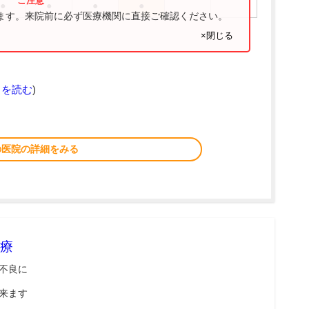
●
●
●
●
ります。来院前に必ず医療機関に直接ご確認ください。
×閉じる
きを読む
)
の医院の詳細をみる
療
不良に
来ます