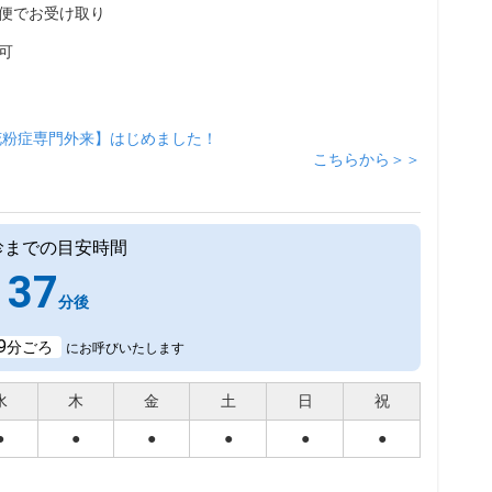
便でお受け取り
可
花粉症専門外来】はじめました！
こちらから＞＞
診までの目安時間
37
分後
9
分ごろ
にお呼びいたします
水
木
金
土
日
祝
●
●
●
●
●
●