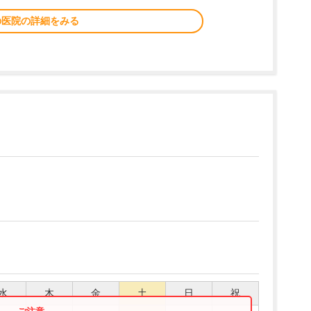
の医院の詳細をみる
水
木
金
土
日
祝