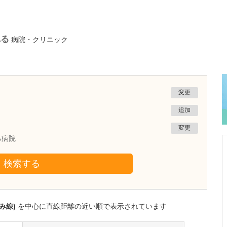
れる
病院・クリニック
変更
追加
変更
る病院
検索する
滋賀県栗東市
さとこ内科クリニック
戸成 智子
み線)
を中心に直線距離の近い順で表示されています
院長
取材記事
日々の診療で心がけていることを教えていただ