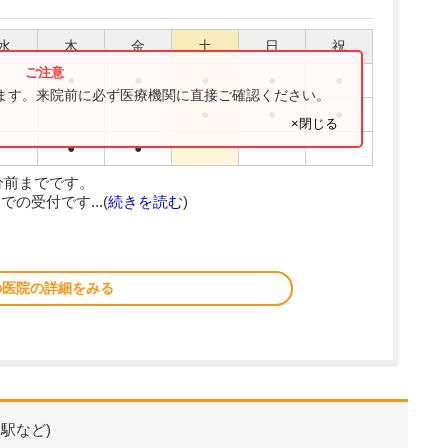
水
木
金
土
日
祝
●
●
●
●
●
ります。来院前に必ず医療機関に直接ご確認ください。
●
●
●
×閉じる
●
●
分前までです。
での受付です...(
続きを読む
)
の医院の詳細をみる
駅など)