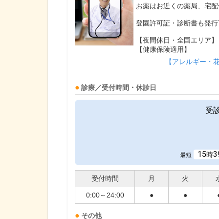
お薬はお近くの薬局、宅配
登園許可証・診断書も発行
【夜間休日・全国エリア】
【健康保険適用】
【アレルギー・
診療／受付時間・休診日
受
15
3
時
最短
受付時間
月
火
0:00～24:00
●
●
その他