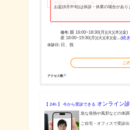
9:00～11:00
●
●
お盆(8月中旬)は休診・休業の場合があ
眼 16:00~18:30(月)(火)(木)(金)
備考:
産 18:00~19:30(月)(火)(水)(金...(
続
日、祝
休診日:
こ
※
アクセス数
オンライン診
【 24h 】 今から受診できる
急な発熱や風邪などの体調
ご自宅・オフィスで受診出