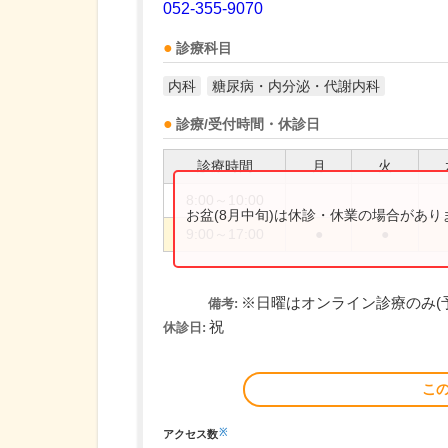
052-355-9070
診療科目
内科
糖尿病・内分泌・代謝内科
診療/受付時間・休診日
診療時間
月
火
8:00～10:00
お盆(8月中旬)は休診・休業の場合があ
9:00～17:00
●
●
※日曜はオンライン診療のみ(
備考:
祝
休診日:
こ
※
アクセス数