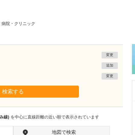
な
病院・クリニック
変更
追加
変更
検索する
愛知県岡崎市
わたなべ整形リハビリクリニック
み線)
を中心に直線距離の近い順で表示されています
渡辺 隆之
院長
取材記事
クリニック名にも入っているように、リハビリ
地図で検索