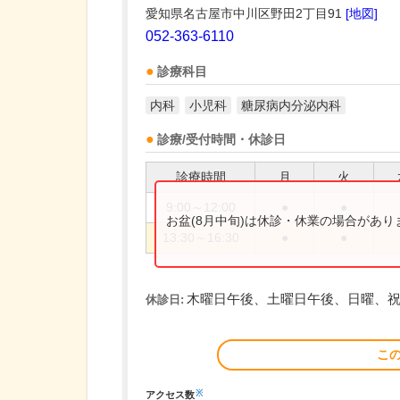
愛知県名古屋市中川区野田2丁目91
[地図]
052-363-6110
診療科目
内科
小児科
糖尿病内分泌内科
診療/受付時間・休診日
診療時間
月
火
9:00～12:00
●
●
お盆(8月中旬)は休診・休業の場合があ
13:30～16:30
●
●
木曜日午後、土曜日午後、日曜、
休診日:
こ
※
アクセス数