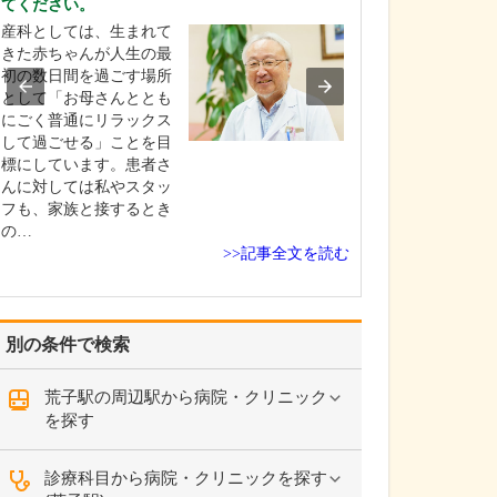
てください。
お持ちだそうで
産科としては、生まれて
消化器内科を専
きた赤ちゃんが人生の最
は、食道、大腸
初の数日間を過ごす場所
う消化管と、付
として「お母さんととも
臓、膵臓などま
にごく普通にリラックス
診療する科で、
して過ごせる」ことを目
査をはじめ血管
標にしています。患者さ
や腹部エコーな
んに対しては私やスタッ
ニックや深い知
フも、家族と接するとき
な検査が多く、
の…
か…
>>記事全文を読む
別の条件で検索
荒子駅の周辺駅から病院・クリニック
を探す
診療科目から病院・クリニックを探す