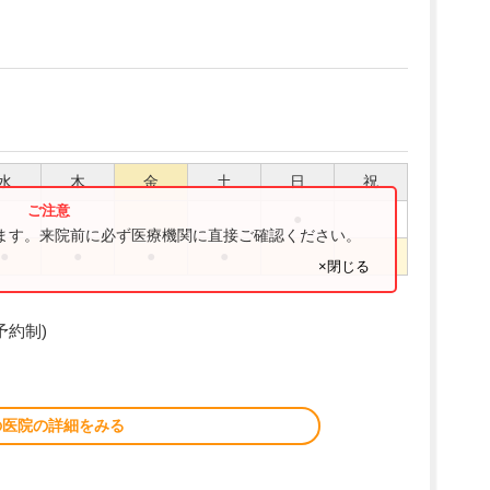
水
木
金
土
日
祝
●
ります。来院前に必ず医療機関に直接ご確認ください。
●
●
●
●
×閉じる
予約制)
の医院の詳細をみる