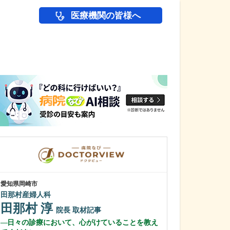
医療機関の皆様へ
医師(ドクター)の
愛知県岡崎市
愛知県名古屋市緑区
田那村産婦人科
相川みんなの診
田那村 淳
梶野 真一
院長
取材記事
日々の診療において、心がけていることを教え
消化器内科を専