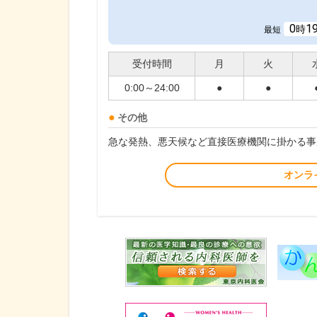
0
1
時
最短
受付時間
月
火
0:00～24:00
●
●
その他
急な発熱、悪天候など直接医療機関に掛かる事
オンラ