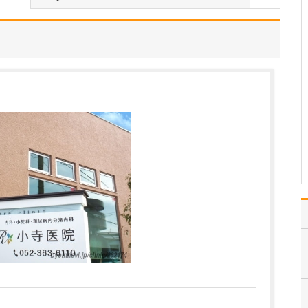
を非常に重視していらっしゃいますね。
整形外科医として、患者
さんが今つらいと感じて
いる痛みを緩和すること
はもちろんですが、それ
以上に痛みが起こらな
い、痛みが起きても慢性
化しにくい体づくりを指
導することが重要だと考
えています。肩・腰・膝
が痛…
>>記事全文を読む