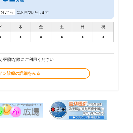
分後
9
分ごろ
にお呼びいたします
水
木
金
土
日
祝
●
●
●
●
●
●
が困難な際にご利用ください
イン診療の詳細をみる