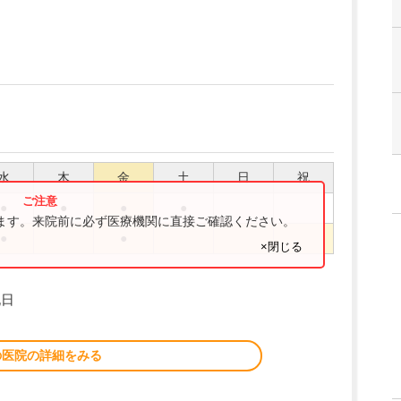
水
木
金
土
日
祝
●
●
●
●
ります。来院前に必ず医療機関に直接ご確認ください。
●
●
×閉じる
祝日
の医院の詳細をみる