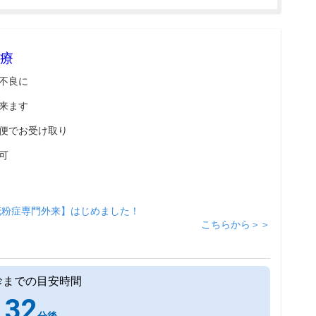
療
不良に
来ます
便でお受け取り
可
花粉症専門外来】はじめました！
こちらから＞＞
診までの目安時間
32