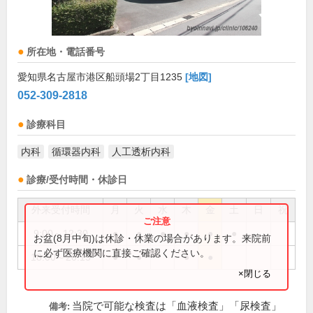
所在地・電話番号
愛知県名古屋市港区船頭場2丁目1235
[地図]
052-309-2818
診療科目
内科
循環器内科
人工透析内科
診療/受付時間・休診日
外来受付時間
月
火
水
木
金
土
日
祝
9:00～12:30
●
●
●
●
●
●
お盆(8月中旬)は休診・休業の場合があります。来院前
に必ず医療機関に直接ご確認ください。
18:00～20:15
●
●
●
●
×閉じる
当院で可能な検査は「血液検査」「尿検査」
備考: