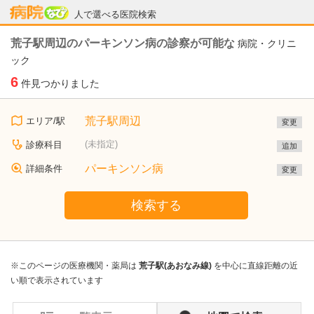
病院なび
人で選べる医院検索
荒子駅周辺のパーキンソン病の診察が可能な
病院・クリニ
ック
6
件見つかりました
荒子駅周辺
エリア/駅
変更
(未指定)
診療科目
追加
パーキンソン病
詳細条件
変更
検索する
※このページの医療機関・薬局は
荒子駅(あおなみ線)
を中心に直線距離の近
い順で表示されています