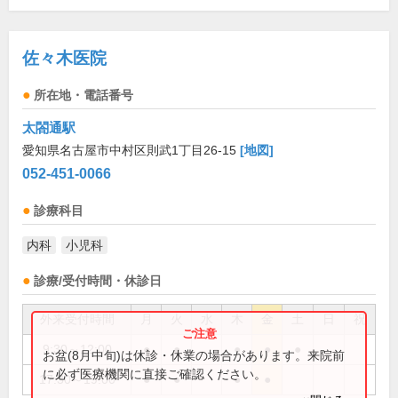
佐々木医院
所在地・電話番号
太閤通駅
愛知県名古屋市中村区則武1丁目26-15
[地図]
052-451-0066
診療科目
内科
小児科
診療/受付時間・休診日
外来受付時間
月
火
水
木
金
土
日
祝
9:30～12:00
●
●
●
●
●
お盆(8月中旬)は休診・休業の場合があります。来院前
に必ず医療機関に直接ご確認ください。
17:30～19:00
●
●
●
●