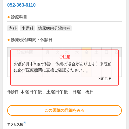
052-363-6110
診療科目
内科
小児科
糖尿病内分泌内科
診療/受付時間・休診日
診療時間
月
火
水
木
金
土
日
祝
9:00～12:00
●
●
●
●
●
●
お盆(8月中旬)は休診・休業の場合があります。来院前
に必ず医療機関に直接ご確認ください。
13:30～16:30
●
●
●
●
×閉じる
木曜日午後、土曜日午後、日曜、祝日
休診日:
この医院の詳細をみる
※
アクセス数