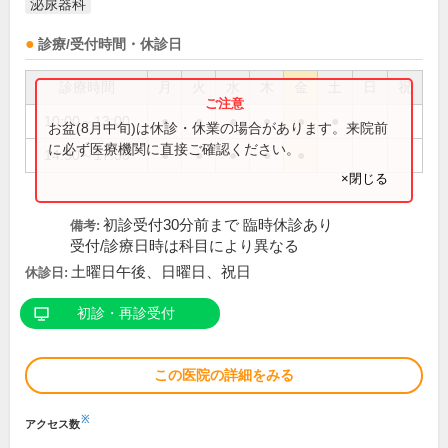
泌尿器科
診療/受付時間・休診日
診療時間
月
火
水
木
金
土
日
祝
10:00～13:00
●
●
●
●
●
●
お盆(8月中旬)は休診・休業の場合があります。来院前
に必ず医療機関に直接ご確認ください。
14:30～17:30
●
●
●
●
●
×閉じる
初診受付30分前まで 臨時休診あり
備考:
受付/診療日時は科目により異なる
土曜日午後、日曜日、祝日
休診日:
初診・再診受付
この医院の詳細をみる
※
アクセス数