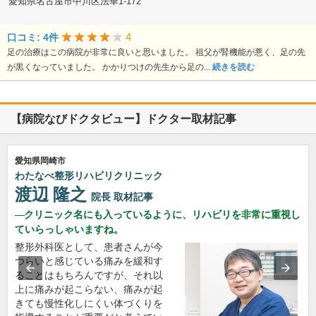
愛知県名古屋市中川区法華1-172
4
口コミ: 4件
足の治療はこの病院が非常に良いと思いました。 祖父が腎機能が悪く、足の先
が黒くなっていました。 かかりつけの先生から足の...
続きを読む
【病院なびドクタビュー】ドクター取材記事
愛知県岡崎市
わたなべ整形リハビリクリニック
渡辺 隆之
院長
取材記事
クリニック名にも入っているように、リハビリを非常に重視し
ていらっしゃいますね。
整形外科医として、患者さんが今
つらいと感じている痛みを緩和す
ることはもちろんですが、それ以
上に痛みが起こらない、痛みが起
きても慢性化しにくい体づくりを