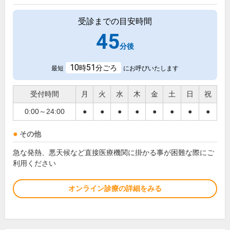
受診までの目安時間
45
分後
10
51
時
分ごろ
最短
にお呼びいたします
受付時間
月
火
水
木
金
土
日
祝
0:00～24:00
●
●
●
●
●
●
●
●
その他
急な発熱、悪天候など直接医療機関に掛かる事が困難な際にご
利用ください
オンライン診療の詳細をみる