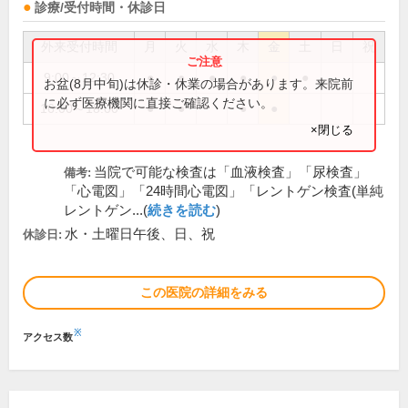
診療/受付時間・休診日
外来受付時間
月
火
水
木
金
土
日
祝
9:00～12:30
●
●
●
●
●
●
お盆(8月中旬)は休診・休業の場合があります。来院前
に必ず医療機関に直接ご確認ください。
16:00～18:00
●
●
●
●
×閉じる
当院で可能な検査は「血液検査」「尿検査」
備考:
「心電図」「24時間心電図」「レントゲン検査(単純
レントゲン...(
続きを読む
)
水・土曜日午後、日、祝
休診日:
この医院の詳細をみる
※
アクセス数