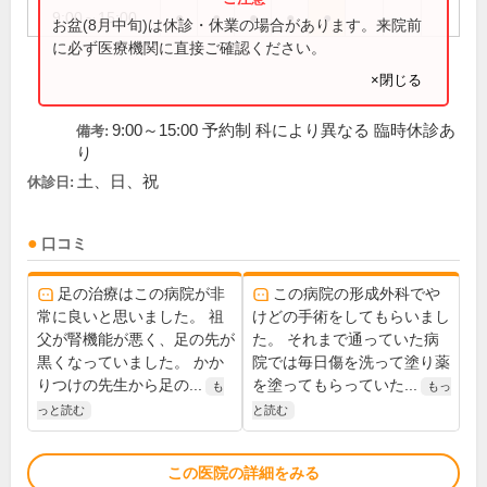
9:00～15:00
●
●
●
●
●
お盆(8月中旬)は休診・休業の場合があります。来院前
に必ず医療機関に直接ご確認ください。
×閉じる
9:00～15:00 予約制 科により異なる 臨時休診あ
備考:
り
土、日、祝
休診日:
口コミ
足の治療はこの病院が非
この病院の形成外科でや
常に良いと思いました。 祖
けどの手術をしてもらいまし
父が腎機能が悪く、足の先が
た。 それまで通っていた病
黒くなっていました。 かか
院では毎日傷を洗って塗り薬
りつけの先生から足の...
を塗ってもらっていた...
も
もっ
っと読む
と読む
この医院の詳細をみる