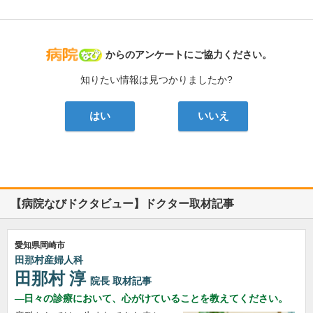
病院なび
からのアンケートにご協力ください。
知りたい情報は見つかりましたか?
はい
いいえ
【病院なびドクタビュー】ドクター取材記事
愛知県岡崎市
田那村産婦人科
田那村 淳
院長
取材記事
日々の診療において、心がけていることを教えてください。