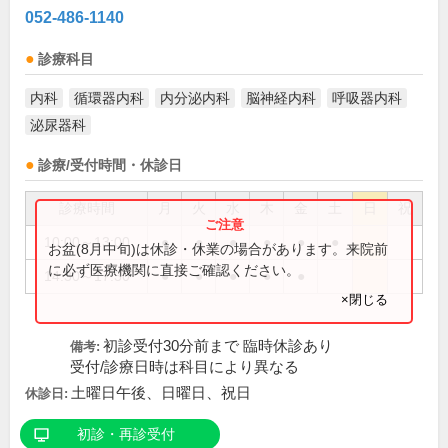
052-486-1140
診療科目
内科
循環器内科
内分泌内科
脳神経内科
呼吸器内科
泌尿器科
診療/受付時間・休診日
診療時間
月
火
水
木
金
土
日
祝
10:00～13:00
●
●
●
●
●
●
お盆(8月中旬)は休診・休業の場合があります。来院前
に必ず医療機関に直接ご確認ください。
14:30～17:30
●
●
●
●
●
×閉じる
初診受付30分前まで 臨時休診あり
備考:
受付/診療日時は科目により異なる
土曜日午後、日曜日、祝日
休診日:
初診・再診受付