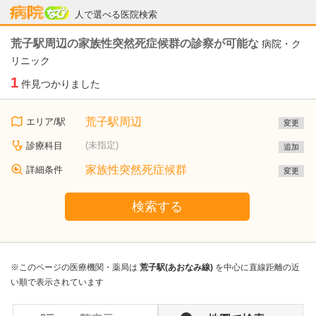
病院なび
人で選べる医院検索
荒子駅周辺の家族性突然死症候群の診察が可能な
病院・ク
リニック
1
件見つかりました
荒子駅周辺
エリア/駅
変更
(未指定)
診療科目
追加
家族性突然死症候群
詳細条件
変更
検索する
※このページの医療機関・薬局は
荒子駅(あおなみ線)
を中心に直線距離の近
い順で表示されています