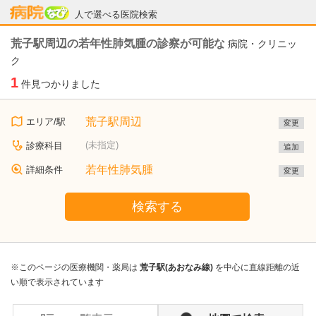
病院なび
人で選べる医院検索
荒子駅周辺の若年性肺気腫の診察が可能な
病院・クリニッ
ク
1
件見つかりました
荒子駅周辺
エリア/駅
変更
(未指定)
診療科目
追加
若年性肺気腫
詳細条件
変更
検索する
※このページの医療機関・薬局は
荒子駅(あおなみ線)
を中心に直線距離の近
い順で表示されています