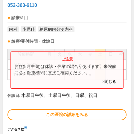
052-363-6110
診療科目
内科
小児科
糖尿病内分泌内科
診療/受付時間・休診日
診療時間
月
火
水
木
金
土
日
祝
9:00～12:00
●
●
●
●
●
●
お盆(8月中旬)は休診・休業の場合があります。来院前
に必ず医療機関に直接ご確認ください。
13:30～16:30
●
●
●
●
×閉じる
木曜日午後、土曜日午後、日曜、祝日
休診日:
この医院の詳細をみる
※
アクセス数