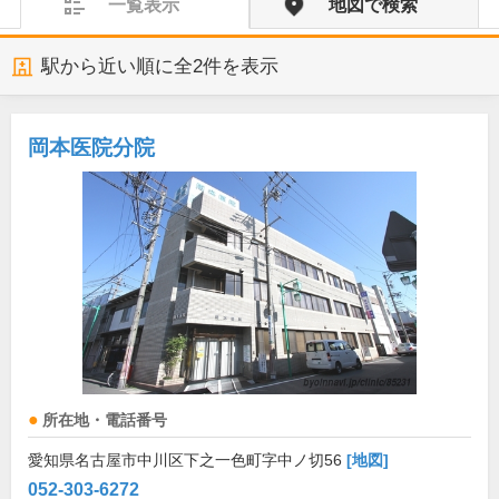
一覧表示
地図で検索
駅から近い順に全
2
件を表示
岡本医院分院
所在地・電話番号
愛知県名古屋市中川区下之一色町字中ノ切56
[地図]
052-303-6272