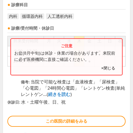
診療科目
内科
循環器内科
人工透析内科
診療/受付時間・休診日
外来受付時間
月
火
水
木
金
土
日
祝
9:00～12:30
●
●
●
●
●
●
お盆(8月中旬)は休診・休業の場合があります。来院前
に必ず医療機関に直接ご確認ください。
18:00～20:15
●
●
●
●
×閉じる
当院で可能な検査は「血液検査」「尿検査」
備考:
「心電図」「24時間心電図」「レントゲン検査(単純
レントゲン...(
続きを読む
)
水・土曜午後、日、祝
休診日:
この医院の詳細をみる