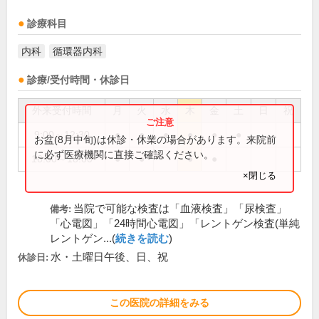
診療科目
内科
循環器内科
診療/受付時間・休診日
外来受付時間
月
火
水
木
金
土
日
祝
9:00～12:30
●
●
●
●
●
●
お盆(8月中旬)は休診・休業の場合があります。来院前
に必ず医療機関に直接ご確認ください。
16:00～18:00
●
●
●
●
×閉じる
当院で可能な検査は「血液検査」「尿検査」
備考:
「心電図」「24時間心電図」「レントゲン検査(単純
レントゲン...(
続きを読む
)
水・土曜日午後、日、祝
休診日:
この医院の詳細をみる