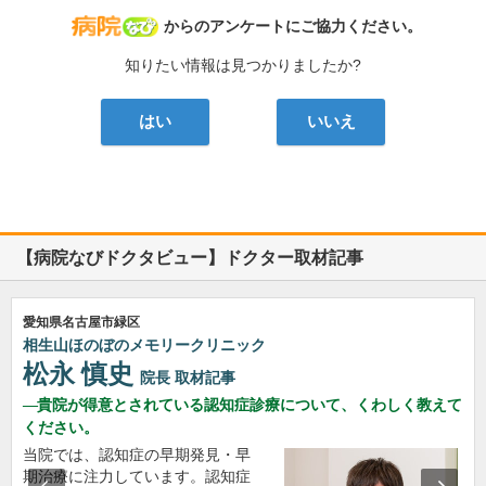
病院なび
からのアンケートにご協力ください。
知りたい情報は見つかりましたか?
はい
いいえ
【病院なびドクタビュー】ドクター取材記事
愛知県名古屋市緑区
相生山ほのぼのメモリークリニック
松永 慎史
院長
取材記事
貴院が得意とされている認知症診療について、くわしく教えて
ください。
当院では、認知症の早期発見・早
期治療に注力しています。認知症