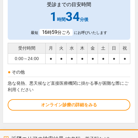
受診までの目安時間
1
34
時間
分後
16
59
時
分ごろ
最短
にお呼びいたします
受付時間
月
火
水
木
金
土
日
祝
0:00～24:00
●
●
●
●
●
●
●
●
その他
急な発熱、悪天候など直接医療機関に掛かる事が困難な際にご
利用ください
オンライン診療の詳細をみる