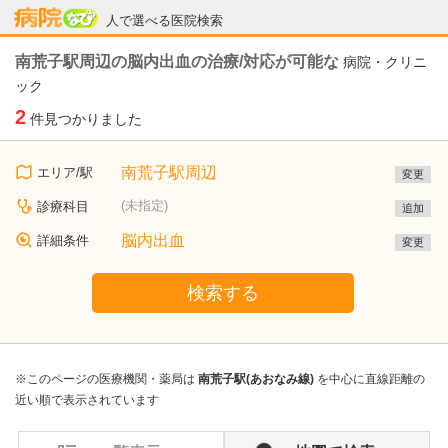
病院なび
人で選べる医院検索
南荒子駅周辺の脳内出血の治療/対応が可能な
病院・クリニ
ック
2
件見つかりました
南荒子駅周辺
エリア/駅
変更
(未指定)
診療科目
追加
脳内出血
詳細条件
変更
検索する
※このページの医療機関・薬局は
南荒子駅(あおなみ線)
を中心に直線距離の
近い順で表示されています