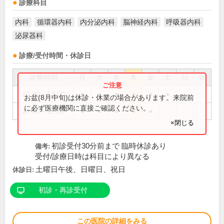
診療科目
内科
循環器内科
内分泌内科
脳神経内科
呼吸器内科
泌尿器科
診療/受付時間・休診日
診療時間
月
火
水
木
金
土
日
祝
10:00～13:00
●
●
●
●
●
●
お盆(8月中旬)は休診・休業の場合があります。来院前
に必ず医療機関に直接ご確認ください。
14:30～17:30
●
●
●
●
●
×閉じる
初診受付30分前まで 臨時休診あり
備考:
受付/診療日時は科目により異なる
土曜日午後、日曜日、祝日
休診日:
初診・再診受付
この医院の詳細をみる