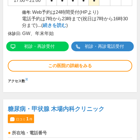
17:00～21:00
●
●
●
●
●
Web予約は24時間受付(HPより)
備考:
電話予約は7時から23時まで(祝日は7時から16時30
分まで)...(
続きを読む
)
GW、年末年始
休診日:
初診・再診受付
初診・再診電話受付
この医院の詳細をみる
※
アクセス数
糖尿病・甲状腺 木場内科クリニック
1
口コミ
件
所在地・電話番号