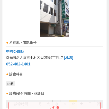
所在地・電話番号
中村公園駅
愛知県名古屋市中村区太閤通9丁目17
[地図]
052-482-1401
診療科目
内科
診療/受付時間・休診日
診療時間
月
火
水
木
金
土
日
祝