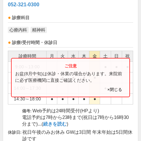
052-321-0300
診療科目
心療内科
精神科
診療/受付時間・休診日
診療時間
月
火
水
木
金
土
日
祝
9:00～13:00
●
●
●
お盆(8月中旬)は休診・休業の場合があります。来院前
9:30～13:30
●
●
●
●
●
に必ず医療機関に直接ご確認ください。
14:00～17:30
●
●
×閉じる
14:30～18:00
●
●
●
●
●
Web予約は24時間受付(HPより)
備考:
電話予約は7時から23時まで(祝日は7時から16時30
分まで)...(
続きを読む
)
祝日午後のみお休み GWは3日間 年末年始は5日間休
休診日:
診です