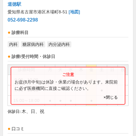
道徳駅
愛知県名古屋市港区木場町8-51
[地図]
052-698-2298
診療科目
内科
糖尿病内科
内分泌内科
診療/受付時間・休診日
診療時間
月
火
水
木
金
土
日
祝
9:00～12:30
●
●
●
●
お盆(8月中旬)は休診・休業の場合があります。来院前
に必ず医療機関に直接ご確認ください。
9:00～13:00
●
×閉じる
15:00～18:00
●
●
●
●
木、日、祝
休診日:
口コミ