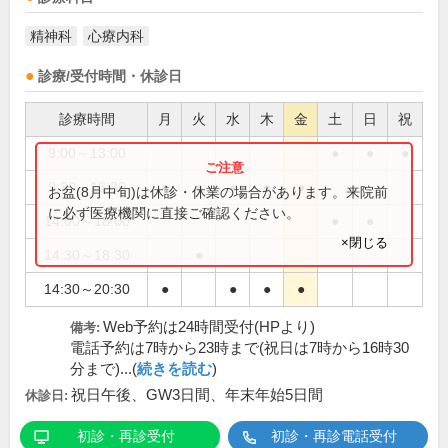
精神科
心療内科
診療/受付時間・休診日
診療時間
月
火
水
木
金
土
日
祝
9:00～13:00
●
●
●
9:30～13:30
●
●
●
●
●
お盆(8月中旬)は休診・休業の場合があります。来院前
に必ず医療機関に直接ご確認ください。
14:00～18:00
●
●
×閉じる
14:30～18:30
●
14:30～20:30
●
●
●
●
Web予約は24時間受付(HPより)
備考:
電話予約は7時から23時まで(祝日は7時から16時30
分まで)...(
続きを読む
)
祝日午後、GW3日間、年末年始5日間
休診日:
初診・再診受付
初診・再診電話受付