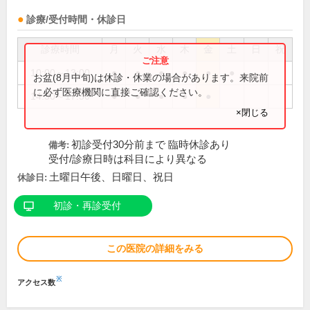
診療/受付時間・休診日
診療時間
月
火
水
木
金
土
日
祝
10:00～13:00
●
●
●
●
●
●
お盆(8月中旬)は休診・休業の場合があります。来院前
に必ず医療機関に直接ご確認ください。
14:30～17:30
●
●
●
●
●
×閉じる
初診受付30分前まで 臨時休診あり
備考:
受付/診療日時は科目により異なる
土曜日午後、日曜日、祝日
休診日:
初診・再診受付
この医院の詳細をみる
※
アクセス数