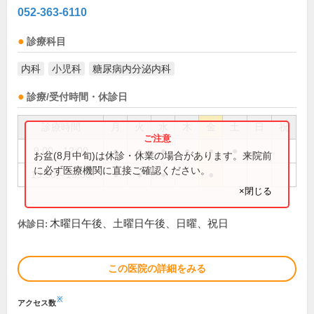
052-363-6110
診療科目
内科
小児科
糖尿病内分泌内科
診療/受付時間・休診日
診療時間
月
火
水
木
金
土
日
祝
9:00～12:00
●
●
●
●
●
●
お盆(8月中旬)は休診・休業の場合があります。来院前
に必ず医療機関に直接ご確認ください。
13:30～16:30
●
●
●
●
×閉じる
木曜日午後、土曜日午後、日曜、祝日
休診日:
この医院の詳細をみる
※
アクセス数