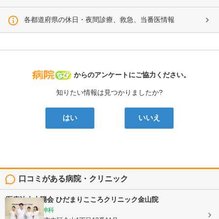
各都道府県の休日・夜間診療、救急、当番医情報
病院なび
からのアンケートにご協力ください。
知りたい情報は見つかりましたか?
はい
いいえ
口コミがある病院・クリニック
医療法人山陽会
ひだまりこころクリニック金山院
心療内科, 精神科