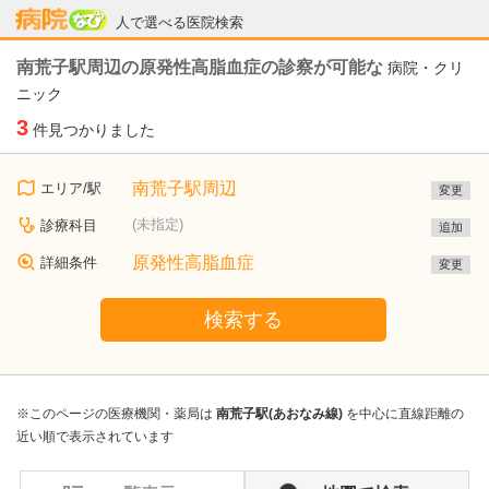
病院なび
人で選べる医院検索
南荒子駅周辺の原発性高脂血症の診察が可能な
病院・クリ
ニック
3
件見つかりました
南荒子駅周辺
エリア/駅
変更
(未指定)
診療科目
追加
原発性高脂血症
詳細条件
変更
検索する
※このページの医療機関・薬局は
南荒子駅(あおなみ線)
を中心に直線距離の
近い順で表示されています