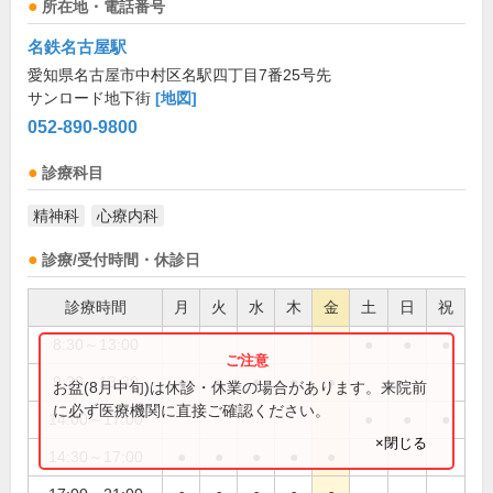
所在地・電話番号
名鉄名古屋駅
愛知県名古屋市中村区名駅四丁目7番25号先
サンロード地下街
[地図]
052-890-9800
診療科目
精神科
心療内科
診療/受付時間・休診日
診療時間
月
火
水
木
金
土
日
祝
8:30～13:00
●
●
●
9:30～13:30
●
●
●
●
●
お盆(8月中旬)は休診・休業の場合があります。来院前
に必ず医療機関に直接ご確認ください。
14:00～17:00
●
●
●
×閉じる
14:30～17:00
●
●
●
●
●