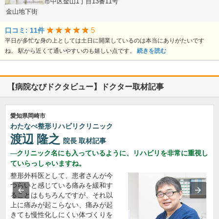
愛知県名古屋市中区金山1丁目13番11号
金山地下街
5
口コミ: 11件
平日が多忙な身の上としては土日に開業しているのは本当にありがたいです
ね。 駅から近くて通いやすいのも嬉しい点です。
続きを読む
【病院なびドクタビュー】ドクター取材記事
愛知県岡崎市
わたなべ整形リハビリクリニック
渡辺 隆之
院長
取材記事
クリニック名にも入っているように、リハビリを非常に重視し
ていらっしゃいますね。
整形外科医として、患者さんが今
つらいと感じている痛みを緩和す
ることはもちろんですが、それ以
上に痛みが起こらない、痛みが起
きても慢性化しにくい体づくりを