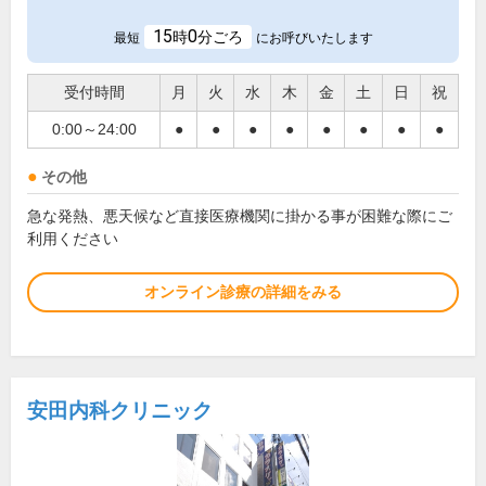
15
0
時
分ごろ
最短
にお呼びいたします
受付時間
月
火
水
木
金
土
日
祝
0:00～24:00
●
●
●
●
●
●
●
●
その他
急な発熱、悪天候など直接医療機関に掛かる事が困難な際にご
利用ください
オンライン診療の詳細をみる
安田内科クリニック