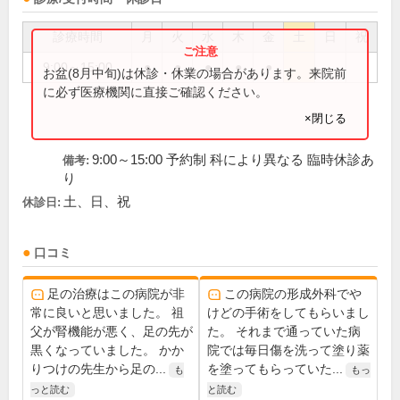
診療時間
月
火
水
木
金
土
日
祝
9:00～15:00
●
●
●
●
●
お盆(8月中旬)は休診・休業の場合があります。来院前
に必ず医療機関に直接ご確認ください。
×閉じる
9:00～15:00 予約制 科により異なる 臨時休診あ
備考:
り
土、日、祝
休診日:
口コミ
足の治療はこの病院が非
この病院の形成外科でや
常に良いと思いました。 祖
けどの手術をしてもらいまし
父が腎機能が悪く、足の先が
た。 それまで通っていた病
黒くなっていました。 かか
院では毎日傷を洗って塗り薬
りつけの先生から足の...
を塗ってもらっていた...
も
もっ
っと読む
と読む