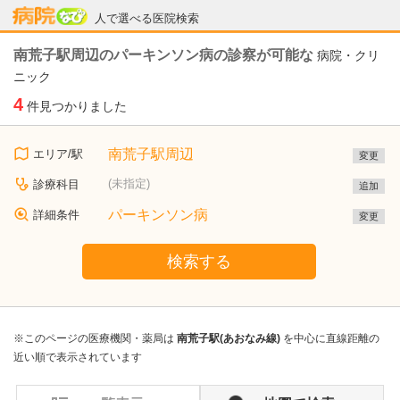
病院なび
人で選べる医院検索
南荒子駅周辺のパーキンソン病の診察が可能な
病院・クリ
ニック
4
件見つかりました
南荒子駅周辺
エリア/駅
変更
(未指定)
診療科目
追加
パーキンソン病
詳細条件
変更
検索する
※このページの医療機関・薬局は
南荒子駅(あおなみ線)
を中心に直線距離の
近い順で表示されています