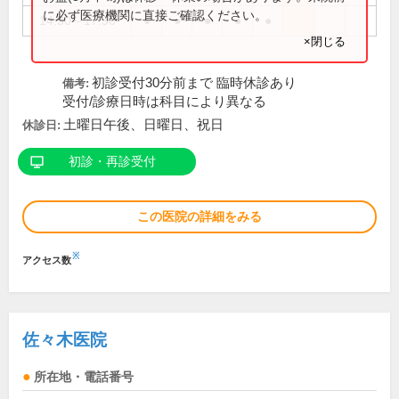
に必ず医療機関に直接ご確認ください。
14:30～17:30
●
●
●
●
●
×閉じる
初診受付30分前まで 臨時休診あり
備考:
受付/診療日時は科目により異なる
土曜日午後、日曜日、祝日
休診日:
初診・再診受付
この医院の詳細をみる
※
アクセス数
佐々木医院
所在地・電話番号