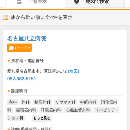
一覧表示
地図で検索
駅から近い順に全
4
件を表示
名古屋共立病院
4
口コミ
件
所在地・電話番号
愛知県名古屋市中川区法華1-172
[地図]
052-362-5151
診療科目
内科
外科
整形外科
リウマチ科
神経内科
消化器内
科
循環器内科
呼吸器内科
心臓血管外科
リハビリテー
ション科
...
もっと見る
診療/受付時間・休診日