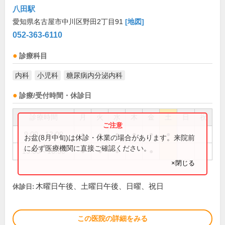
八田駅
愛知県名古屋市中川区野田2丁目91
[地図]
052-363-6110
診療科目
内科
小児科
糖尿病内分泌内科
診療/受付時間・休診日
診療時間
月
火
水
木
金
土
日
祝
9:00～12:00
●
●
●
●
●
●
お盆(8月中旬)は休診・休業の場合があります。来院前
に必ず医療機関に直接ご確認ください。
13:30～16:30
●
●
●
●
×閉じる
木曜日午後、土曜日午後、日曜、祝日
休診日:
この医院の詳細をみる