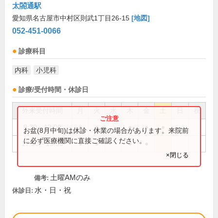
太閤通駅
愛知県名古屋市中村区則武1丁目26-15
[地図]
052-451-0066
診療科目
内科
小児科
診療/受付時間・休診日
外来受付時間
月
火
水
木
金
土
日
祝
9:30～12:00
●
●
●
●
●
お盆(8月中旬)は休診・休業の場合があります。来院前
に必ず医療機関に直接ご確認ください。
17:30～19:00
●
●
●
●
×閉じる
土曜AMのみ
備考:
水・日・祝
休診日: