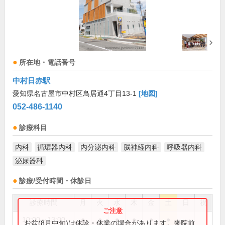
所在地・電話番号
中村日赤駅
愛知県名古屋市中村区鳥居通4丁目13-1
[地図]
052-486-1140
診療科目
内科
循環器内科
内分泌内科
脳神経内科
呼吸器内科
泌尿器科
診療/受付時間・休診日
診療時間
月
火
水
木
金
土
日
祝
10:00～13:00
●
●
●
●
●
●
お盆(8月中旬)は休診・休業の場合があります。来院前