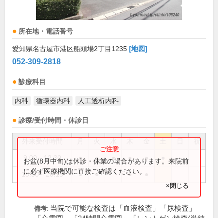
所在地・電話番号
愛知県名古屋市港区船頭場2丁目1235
[地図]
052-309-2818
診療科目
内科
循環器内科
人工透析内科
診療/受付時間・休診日
外来受付時間
月
火
水
木
金
土
日
祝
9:00～12:30
●
●
●
●
●
●
お盆(8月中旬)は休診・休業の場合があります。来院前
に必ず医療機関に直接ご確認ください。
18:00～20:15
●
●
●
●
×閉じる
当院で可能な検査は「血液検査」「尿検査」
備考: