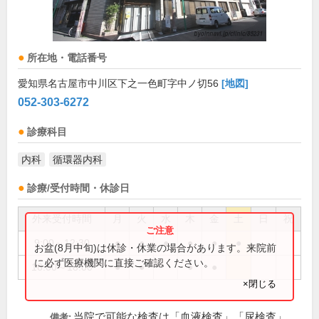
所在地・電話番号
愛知県名古屋市中川区下之一色町字中ノ切56
[地図]
052-303-6272
診療科目
内科
循環器内科
診療/受付時間・休診日
外来受付時間
月
火
水
木
金
土
日
祝
9:00～12:30
●
●
●
●
●
●
お盆(8月中旬)は休診・休業の場合があります。来院前
に必ず医療機関に直接ご確認ください。
16:00～18:00
●
●
●
●
×閉じる
当院で可能な検査は「血液検査」「尿検査」
備考: