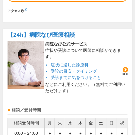
※
アクセス数
【24h】
病院なび医療相談
病院なび公式サービス
症状や受診について医師に相談ができま
す。
症状に適した診療科
受診の目安・タイミング
受診までに気をつけること
などにご利用ください。（無料でご利用い
ただけます）
相談／受付時間
相談受付時間
月
火
水
木
金
土
日
祝
0:00～24:00
●
●
●
●
●
●
●
●