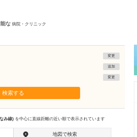
可能な
病院・クリニック
変更
追加
変更
検索する
東京都大田区
いしがき耳鼻咽喉科クリニック
なみ線)
を中心に直線距離の近い順で表示されています
石垣 高志
院長
取材記事
力を入れている診療がありましたら教えてくだ
地図で検索