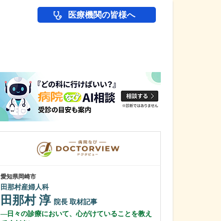
医療機関の皆様へ
医師(ドクター)の
愛知県岡崎市
愛知県岡崎市
田那村産婦人科
わたなべ整形リ
田那村 淳
渡辺 隆之
院長
取材記事
日々の診療において、心がけていることを教え
クリニック名に