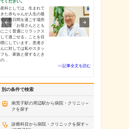
てください。
を非常に重視し
産科としては、生まれて
整形外科医とし
きた赤ちゃんが人生の最
さんが今つらい
初の数日間を過ごす場所
いる痛みを緩和
として「お母さんととも
はもちろんです
にごく普通にリラックス
以上に痛みが起
して過ごせる」ことを目
い、痛みが起き
標にしています。患者さ
化しにくい体づ
んに対しては私やスタッ
導することが重
フも、家族と接するとき
えています。肩
の…
が痛…
>>記事全文を読む
別の条件で検索
南荒子駅の周辺駅から病院・クリニッ
クを探す
診療科目から病院・クリニックを探す