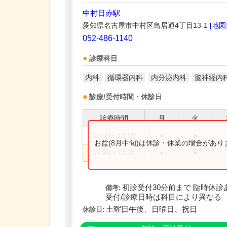
中村日赤駅
愛知県名古屋市中村区鳥居通4丁目13-1
[地図
052-486-1140
診療科目
内科
循環器内科
内分泌内科
脳神経内
診療/受付時間・休診日
診療時間
月
火
10:00～13:00
●
●
お盆(8月中旬)は休診・休業の場合があ
14:30～17:30
●
●
初診受付30分前まで 臨時休診
備考:
受付/診療日時は科目により異なる
土曜日午後、日曜日、祝日
休診日: