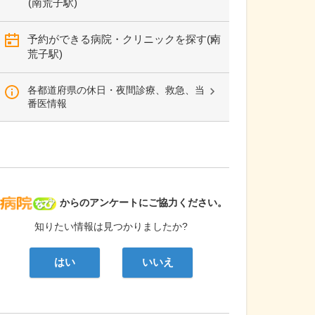
(南荒子駅)
予約ができる病院・クリニックを探す(南
荒子駅)
各都道府県の休日・夜間診療、救急、当
番医情報
病院なび
からのアンケートにご協力ください。
知りたい情報は見つかりましたか?
はい
いいえ