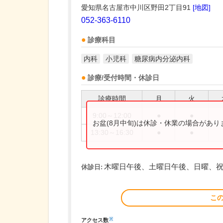
愛知県名古屋市中川区野田2丁目91
[地図]
052-363-6110
診療科目
内科
小児科
糖尿病内分泌内科
診療/受付時間・休診日
診療時間
月
火
9:00～12:00
●
●
お盆(8月中旬)は休診・休業の場合があ
13:30～16:30
●
●
木曜日午後、土曜日午後、日曜、
休診日:
こ
※
アクセス数