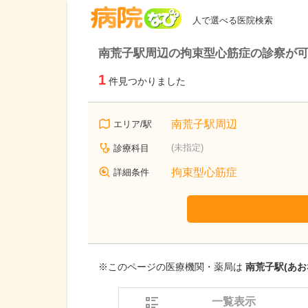
病院なび
人で選べる医院検索
南荒子駅周辺の拘束型心筋症の診察が
1
件見つかりました
南荒子駅周辺
エリア/駅
(未指定)
診療科目
拘束型心筋症
詳細条件
※このページの医療機関・薬局は
南荒子駅(あお
一覧表示