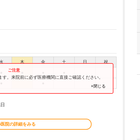
水
木
金
土
日
祝
●
●
●
●
ります。来院前に必ず医療機関に直接ご確認ください。
●
●
×閉じる
祝日
の医院の詳細をみる