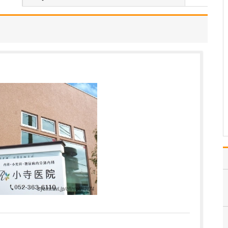
さい。
私は、迅速かつ的確な診
断こそが、早期発見や適
切な治療につながると考
えています。そこで、数
十ミクロンレベルの詳細
な情報を得ることができ
る耳鼻咽喉科用CT検査機
器をはじめ、ファイバー
スコープ(内視鏡)、血…
>>記事全文を読む