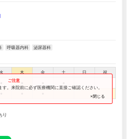
]
科
呼吸器内科
泌尿器科
水
木
金
土
日
祝
●
●
●
●
ります。来院前に必ず医療機関に直接ご確認ください。
●
●
●
×閉じる
あり