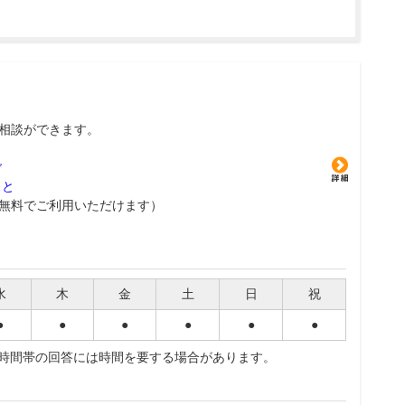
相談ができます。
グ
こと
無料でご利用いただけます）
水
木
金
土
日
祝
●
●
●
●
●
●
夜時間帯の回答には時間を要する場合があります。