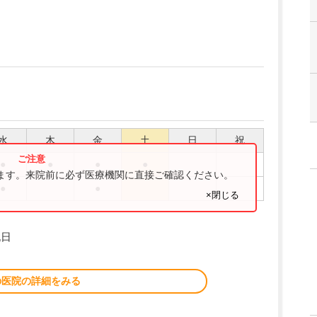
水
木
金
土
日
祝
●
●
●
●
ります。来院前に必ず医療機関に直接ご確認ください。
●
●
×閉じる
祝日
の医院の詳細をみる