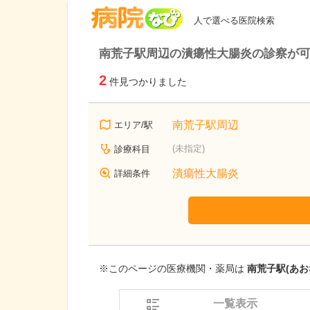
病院なび
人で選べる医院検索
南荒子駅周辺の潰瘍性大腸炎の診察が
2
件見つかりました
南荒子駅周辺
エリア/駅
(未指定)
診療科目
潰瘍性大腸炎
詳細条件
※このページの医療機関・薬局は
南荒子駅(あお
一覧表示