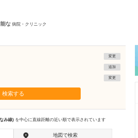
可能な
病院・クリニック
変更
追加
変更
検索する
愛知県岡崎市
田那村産婦人科
なみ線)
を中心に直線距離の近い順で表示されています
田那村 淳
院長
取材記事
日々の診療において、心がけていることを教え
地図で検索