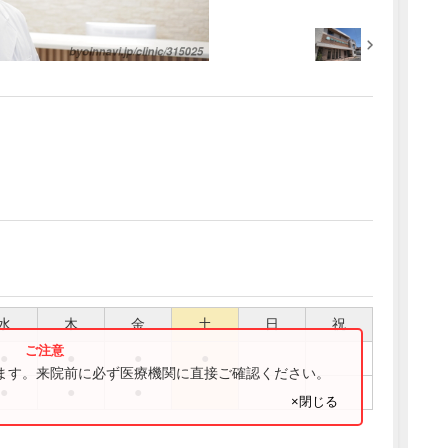
水
木
金
土
日
祝
●
●
●
●
ります。来院前に必ず医療機関に直接ご確認ください。
●
●
●
×閉じる