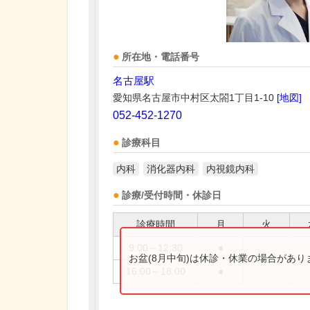
所在地・電話番号
名古屋駅
愛知県名古屋市中村区太閤1丁目1-10
[地図]
052-452-1270
診療科目
内科
消化器内科
内視鏡内科
診療/受付時間・休診日
診療時間
月
火
9:00～12:30
●
お盆(8月中旬)は休診・休業の場合があ
16:00～18:00
●