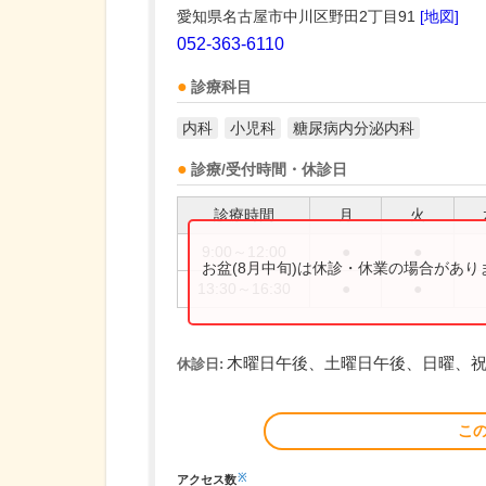
愛知県名古屋市中川区野田2丁目91
[地図]
052-363-6110
診療科目
内科
小児科
糖尿病内分泌内科
診療/受付時間・休診日
診療時間
月
火
9:00～12:00
●
●
お盆(8月中旬)は休診・休業の場合があ
13:30～16:30
●
●
木曜日午後、土曜日午後、日曜、
休診日:
こ
※
アクセス数