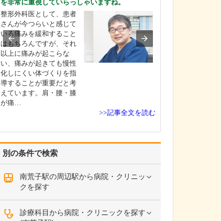
を非常に重視していらっしゃいますね。
い。
整形外科医として、患者
まずは患者さん
さんが今つらいと感じて
りお話し、何に
いる痛みを緩和すること
るのか、どうし
はもちろんですが、それ
をしっかり理解
以上に痛みが起こらな
にしています。
い、痛みが起きても慢性
ん、治療する側
化しにくい体づくりを指
者さんに求める
導することが重要だと考
りますので、そ
えています。肩・腰・膝
に、わかりやす
が痛…
お伝…
>>記事全文を読む
別の条件で検索
南荒子駅の周辺駅から病院・クリニッ
クを探す
診療科目から病院・クリニックを探す