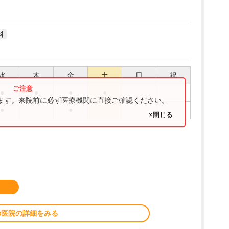
科
水
木
金
土
日
祝
●
●
●
●
ります。来院前に必ず医療機関に直接ご確認ください。
●
●
×閉じる
の医院の詳細をみる