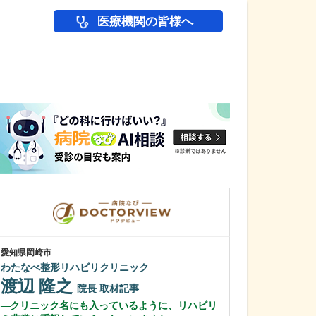
医療機関の皆様へ
医師(ドクター)の
愛知県岡崎市
愛知県尾張旭市
わたなべ整形リハビリクリニック
尾張旭にいのみ
渡辺 隆之
新家 卓郎
院長
取材記事
クリニック名にも入っているように、リハビリ
日々の診療で心