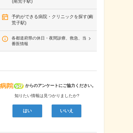
(南荒子駅)
予約ができる病院・クリニックを探す(南
荒子駅)
各都道府県の休日・夜間診療、救急、当
番医情報
病院なび
からのアンケートにご協力ください。
知りたい情報は見つかりましたか?
はい
いいえ