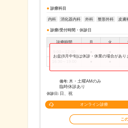
診療科目
内科
消化器内科
外科
整形外科
皮膚
診療/受付時間・休診日
診療時間
月
火
9:00～12:00
●
●
お盆(8月中旬)は休診・休業の場合があ
16:30～19:00
●
●
木・土曜AMのみ
備考:
臨時休診あり
日、祝
休診日:
オンライン診療
こ