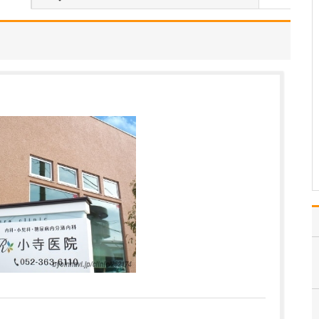
てください。
産科としては、生まれて
きた赤ちゃんが人生の最
初の数日間を過ごす場所
として「お母さんととも
にごく普通にリラックス
して過ごせる」ことを目
標にしています。患者さ
んに対しては私やスタッ
フも、家族と接するとき
の…
>>記事全文を読む